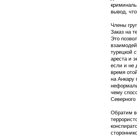
криминаль
вывод, чт
Члены гру
Заказ на т
Это позвол
взаимодей
турецкой с
ареста и 
если и не 
время ото
на Анкару 
неформальн
чему спосо
Северного 
Обратим в
террористо
конспирато
стороннико