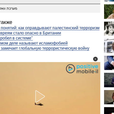
מערכת וואל
также
понятий: как оправдывают палестинский терроризм
вреям стало опасно в Британии
робел в системе"
амом деле называют исламофобией
 замечает глобальную террористическую войну