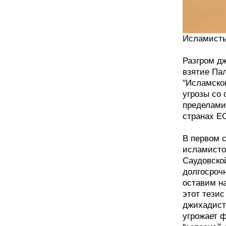
Исламисты
Разгром д
взятие Па
"Исламског
угрозы со
пределами 
странах Е
В первом 
исламисто
Саудовско
долгосроч
оставим н
этот тезис
джихадист
угрожает 