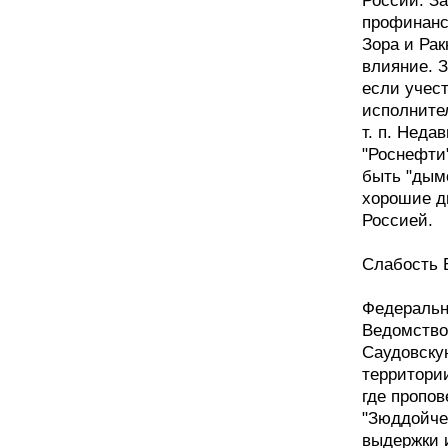
России. За
профинанс
Зора и Рак
влияние. 
если учес
исполните
т. п. Неда
"Роснефти
быть "дым
хорошие д
Россией.
Слабость 
Федеральн
Ведомство
Саудовску
территори
где пропо
"Зюддойче 
выдержки 