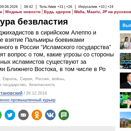
09
.
08
.
2026
08
:
42
Тель-Авив
+31
+26
Иерусалим
+33
+24
н
Модные новости
Будь здоров
Walla, Maariv, JP на русско
ура безвластия
Выб
джихадистов в сирийском Алеппо и
е взятие Пальмиры боевиками
ного в России "Исламского государства"
вят вопрос о том, какие угрозы со стороны
ных исламистов существуют за
и Ближнего Востока, в том числе в Ро
Европа
Сирия
Россия
войны
 государство
безопасность
тановский
26.12.2016
енно-промышленный курьер