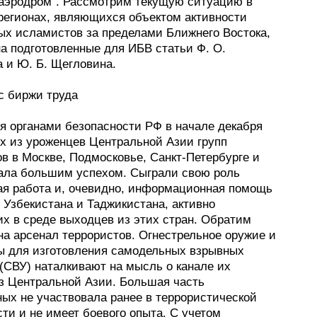
 аэродром". Рассмотрим текущую ситуацию в
 регионах, являющихся объектом активности
ых исламистов за пределами Ближнего Востока,
на подготовленные для ИБВ статьи Ф. О.
 и Ю. Б. Щегловина.
с биржи труда
я органами безопасности РФ в начале декабря
х из уроженцев Центральной Азии групп
в в Москве, Подмосковье, Санкт-Петербурге и
ала большим успехом. Сыграли свою роль
ая работа и, очевидно, информационная помощь
 Узбекистана и Таджикистана, активно
х в среде выходцев из этих стран. Обратим
на арсенал террористов. Огнестрельное оружие и
ы для изготовления самодельных взрывных
(СВУ) наталкивают на мысль о канале их
из Центральной Азии. Большая часть
ных не участвовала ранее в террористической
ти и не имеет боевого опыта. С учетом