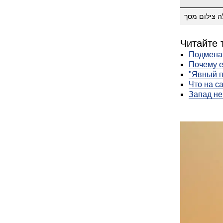
ה צילום מסך
Читайте 
Подмена 
Почему е
"Явный п
Что на с
Запад не