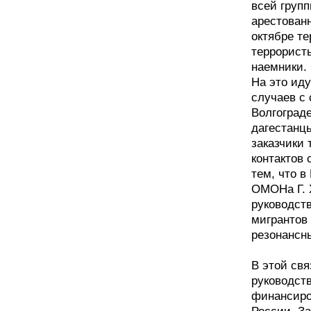
всей групп
арестован
октябре т
террористы
наемники. 
На это ид
случаев с 
Волгоград
дагестанцы
заказчики 
контактов 
тем, что 
ОМОНа Г. 
руководств
мигрантов 
резонансны
В этой свя
руководств
финансиро