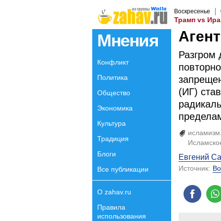
Воскресенье
Трамп vs Ира
Агент
Мнения
Разгром 
Конфликт
повторно
Политика
запрещен
(ИГ) ста
Общество
радикаль
Экономика
пределам
Культура
исламизм
Традиция
Исламское
Блоги
Евгений Са
Источник:
Во
Все публикации
О zahav.ru
Правила
использования