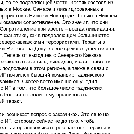
ы, то ее подавляющей части. Костяк состоял из
ных в Москве, Самаре и ликвидированных в
еррористов в Нижнем Новгороде. Только в Нижнем
 оказали сопротивление. Это значит, что они
Сопротивление при аресте – всегда ликвидация.
ут фанатики, как в подавляющем большинстве
северокавказскими террористами. Теракты в
е и Ростове-на-Дону в свое время осуществляли
. Теперь от выходцев с Северного Кавказа
терактов отказались, очевидно, из-за слабости
с подпольем в этом регионе, а также в связи с
в ИГ появился бывший командир таджикского
Хакимов. Скорее всего именно он убедил
о ИГ в том, что большое число таджикских
в России позволит ему организовать
й теракт.
зи возникает вопрос о заказчиках. Это явно не
о ИГ, которому сейчас не до того, чтобы
вать и организовывать резонансные теракты в