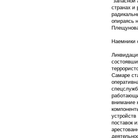
"запасной
странах и
радикальн
опираясь 
Плещунова
Наемники 
Ликвидаци
состоявши
террористо
Самаре ст
оперативн
спецслужб
работающи
внимание 
компонент
устройств 
поставок 
арестован
деятельнос