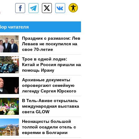
м
ор читателя
Праздник с размахом: Лев
Леваев не поскупился на
свое 70-летие
Трое в одной лодке:
Китай и Россия пришли на
помощь Ирану
Архивные документы
опровергают семейную
легенду Сергея Юрского
В Тель-Авиве открылась
международная выставка
света GLOW
Неонацисты большой
толпой осадили отель с
евреями в Болгарии