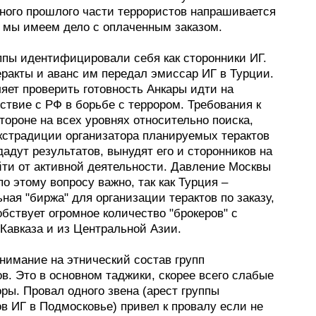
ного прошлого части террористов напрашивается
о мы имеем дело с оплаченным заказом.
ппы идентифицировали себя как сторонники ИГ.
еракты и аванс им передал эмиссар ИГ в Турции.
яет проверить готовность Анкары идти на
ствие с РФ в борьбе с террором. Требования к
тороне на всех уровнях относительно поиска,
экстрадиции организатора планируемых терактов
дадут результатов, вынудят его и сторонников на
йти от активной деятельности. Давление Москвы
по этому вопросу важно, так как Турция –
ая "биржа" для организации терактов по заказу,
бствует огромное количество "брокеров" с
Кавказа и из Центральной Азии.
нимание на этнический состав групп
в. Это в основном таджики, скорее всего слабые
ры. Провал одного звена (арест группы
в ИГ в Подмосковье) привел к провалу если не