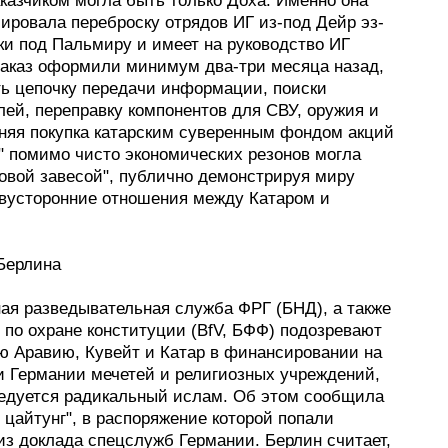
казчиком могла быть только Доха. Именно она
ировала переброску отрядов ИГ из-под Дейр эз-
ки под Пальмиру и имеет на руководство ИГ
Заказ оформили минимум два-три месяца назад,
ть цепочку передачи информации, поиски
лей, переправку компонентов для СВУ, оружия и
вняя покупка катарским суверенным фондом акций
" помимо чисто экономических резонов могла
овой завесой", публично демонстрируя миру
вусторонние отношения между Катаром и
Берлина
ая разведывательная служба ФРГ (БНД), а также
 по охране конституции (BfV, БФФ) подозревают
ю Аравию, Кувейт и Катар в финансировании на
и Германии мечетей и религиозных учреждений,
ведуется радикальный ислам. Об этом сообщила
цайтунг", в распоряжение которой попали
из доклада спецслужб Германии. Берлин считает,