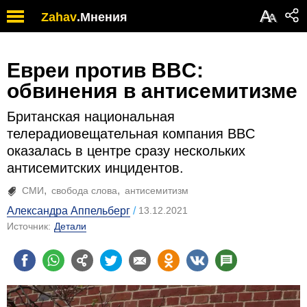
А
Zahav
.
Мнения
А
Евреи против BBC:
обвинения в антисемитизме
Британская национальная
телерадиовещательная компания BBC
оказалась в центре сразу нескольких
антисемитских инцидентов.
СМИ
свобода слова
антисемитизм
Александра Аппельберг
13.12.2021
Источник:
Детали