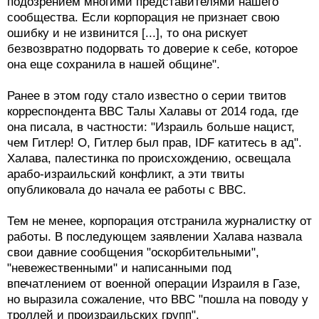
подозрением многими представителями нашего
сообщества. Если корпорация не признает свою
ошибку и не извинится [...], то она рискует
безвозвратно подорвать то доверие к себе, которое
она еще сохранила в нашей общине".
Ранее в этом году стало известно о серии твитов
корреспондента BBC Талы Халавы от 2014 года, где
она писала, в частности: "Израиль больше нацист,
чем Гитлер! О, Гитлер был прав, IDF катитесь в ад".
Халава, палестинка по происхождению, освещала
арабо-израильский конфликт, а эти твиты
опубликовала до начала ее работы с BBC.
Тем не менее, корпорация отстранила журналистку от
работы. В последующем заявлении Халава назвала
свои давние сообщения "оскорбительными",
"невежественными" и написанными под
впечатлением от военной операции Израиля в Газе,
но выразила сожаление, что BBC "пошла на поводу у
троллей и произраильских групп".