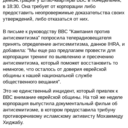
демонстрации у штаб-квартиры BBC в понедельник,
в 18:30. Она требует от корпорации либо
предоставить неопровержимые доказательства своих
утверждений, либо отказаться от них.
В письме к руководству BBC "Кампания против
антисемитизма" попросила телерадиовещателя
принять определение антисемитизма, данное IHRA, и
добавила: "Мы еще раз предлагаем провести для
корпорации тренинг по выявлению и пресечению
антисемитизма, который поможет восстановить то
немногое, что осталось от доверия еврейской
общины к нашей национальной службе
общественного вещания".
Это не единственный инцидент, который привлек к
BBC внимание еврейской общины. На той же неделе
корпорация выпустила документальный фильм об
антисемитизме, в котором предоставила трибуну
противоречивому исламскому активисту Мохаммеду
Хиджабу.