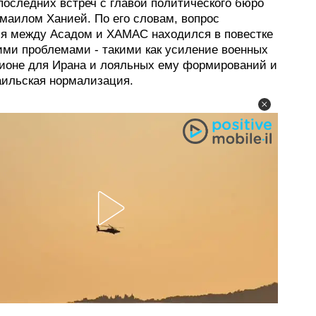
последних встреч с главой политического бюро
аилом Ханией. По его словам, вопрос
я между Асадом и ХАМАС находился в повестке
ими проблемами - такими как усиление военных
егионе для Ирана и лояльных ему формирований и
аильская нормализация.