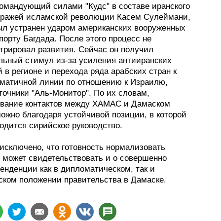
командующий силами "Кудс" в составе иранского
тражей исламской революции Касем Сулеймани,
ыл устранен ударом американских вооруженных
порту Багдада. После этого процесс не
трировал развития. Сейчас он получил
льный стимул из-за усиления антииранских
 в регионе и перехода ряда арабских стран к
гматичной линии по отношению к Израилю,
точники "Аль-Монитор". По их словам,
вание контактов между ХАМАС и Дамаском
ожно благодаря устойчивой позиции, в которой
одится сирийское руководство.
исключено, что готовность нормализовать
 может свидетельствовать и о совершенно
енденции как в дипломатическом, так и
ском положении правительства в Дамаске.