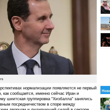
rs
ерспективах нормализации появляются не первый
о, как сообщается, именно сейчас Иран и
ему шиитская группировка "Хизбалла" занялись
ивным посредничеством в споре между
ским дворцом и лидирующей силой в секторе