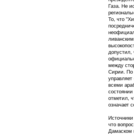
Газа. Не и
региональн
То, что "Х
посредниче
неофициал
ливанским
высокопос
допустил,
официальн
между сто
Сирии. По 
управляет 
всеми ара
состоянии
отметил, ч
означает с
Источники
что вопро
Дамаском п