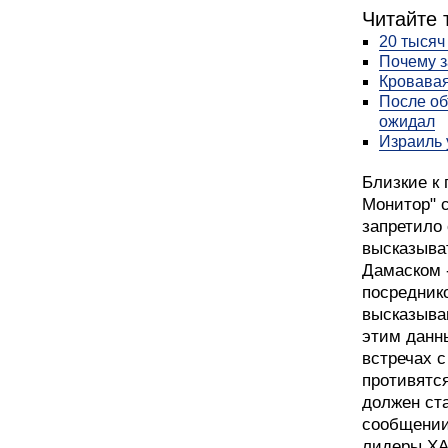
Читайте 
20 тысяч
Почему з
Кровавая
После об
ожидал
Израиль 
Близкие к
Монитор" 
запретило
высказыва
Дамаском 
посредник
высказываю
этим данн
встречах 
противятс
должен ст
сообщении
лидеры ХА