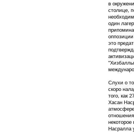
в окружен
столице, п
необходим
один лагер
припомина
оппозиции
это преда
подтвержда
активизац
"Хизбаллы
междунаро
Слухи о т
скоро нал
того, как 
Хасан Нас
атмосфере
отношения
некоторое 
Насралла у