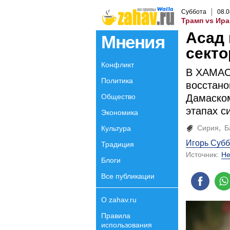
Суббота
08
.
0
Трамп vs Ира
Асад 
Мнения
секто
Конфликт
В ХАМАС
Политика
восстан
Общество
Дамаском
этапах с
Экономика
Сирия
Б
Культура
Игорь Субб
Традиция
Источник:
Не
Блоги
Все публикации
О zahav.ru
Правила
использования