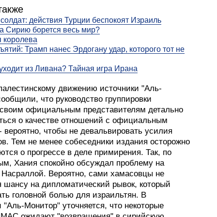
также
 солдат: действия Турции беспокоят Израиль
а Сирию борется весь мир?
 королева
ъятий: Трамп нанес Эрдогану удар, которого тот не
уходит из Ливана? Тайная игра Ирана
 палестинскому движению источники "Аль-
сообщили, что руководство группировки
 своим официальным представителям детально
ться о качестве отношений с официальным
- вероятно, чтобы не девальвировать усилия
ов. Тем не менее собеседники издания осторожно
тся о прогрессе в деле примирения. Так, по
ым, Хания спокойно обсуждал проблему на
с Насраллой. Вероятно, сами хамасовцы не
я шансу на дипломатический рывок, который
ать головной болью для израильтян. В
 "Аль-Монитор" уточняется, что некоторые
МАС ожидают "возвращения" в сирийскую