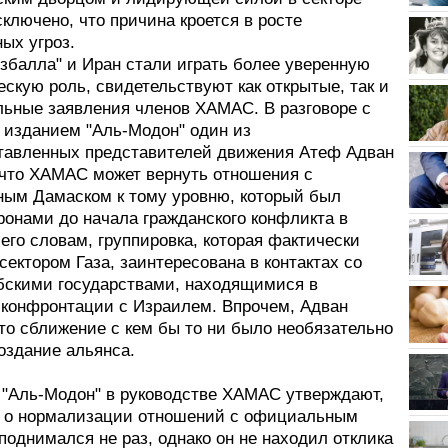
сключено, что причина кроется в росте
ых угроз.
избалла" и Иран стали играть более уверенную
скую роль, свидетельствуют как открытые, так и
ьные заявления членов ХАМАС. В разговоре с
 изданием "Аль-Модон" один из
тавленных представителей движения Атеф Адван
 что ХАМАС может вернуть отношения с
ым Дамаском к тому уровню, который был
ронами до начала гражданского конфликта в
его словам, группировка, которая фактически
сектором Газа, заинтересована в контактах со
бскими государствами, находящимися в
 конфронтации с Израилем. Впрочем, Адван
то сближение с кем бы то ни было необязательно
оздание альянса.
 "Аль-Модон" в руководстве ХАМАС утверждают,
с о нормализации отношений с официальным
однимался не раз, однако он не находил отклика