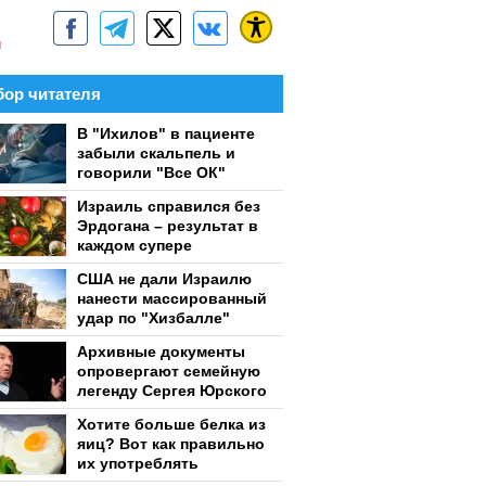
м
ор читателя
В "Ихилов" в пациенте
забыли скальпель и
говорили "Все ОК"
Израиль справился без
Эрдогана – результат в
каждом супере
США не дали Израилю
нанести массированный
удар по "Хизбалле"
Архивные документы
опровергают семейную
легенду Сергея Юрского
Хотите больше белка из
яиц? Вот как правильно
их употреблять