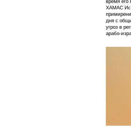
время его 
ХАМАС Исм
примирени
дня с общ
угроз в р
арабо-изр