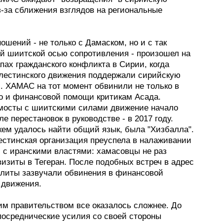
з-за сближения взглядов на региональные
ошений - не только с Дамаском, но и с так
й шиитской осью сопротивления - произошел на
пах гражданского конфликта в Сирии, когда
лестинского движения поддержали сирийскую
. ХАМАС на тот момент обвинили не только в
но и финансовой помощи критикам Асада.
мосты с шиитскими силами движение начало
ле перестановок в руководстве - в 2017 году.
кем удалось найти общий язык, была "Хизбалла".
естинская организация преуспела в налаживании
 с иранскими властями: хамасовцы не раз
изиты в Тегеран. После подобных встреч в адрес
элиты зазвучали обвинения в финансовой
 движения.
им правительством все оказалось сложнее. До
 посреднические усилия со своей стороны