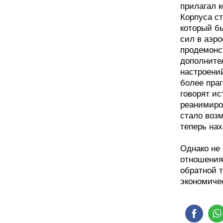
прилагал 
Корпуса с
который б
сил в аэро
продемонс
дополните
настроений
более пра
говорят ис
реанимиро
стало возм
теперь нах
Однако не 
отношения
обратной т
экономиче