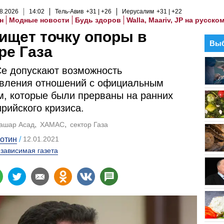
8
.
2026
14
:
02
Тель-Авив
+31
+26
Иерусалим
+31
+22
н
Модные новости
Будь здоров
Walla, Maariv, JP на русско
ищет точку опоры в
Выб
ре Газа
е допускают возможность
овления отношений с официальным
, которые были прерваны на ранних
ирийского кризиса.
ашар Асад
ХАМАС
сектор Газа
отин
12.01.2021
зависимая газета