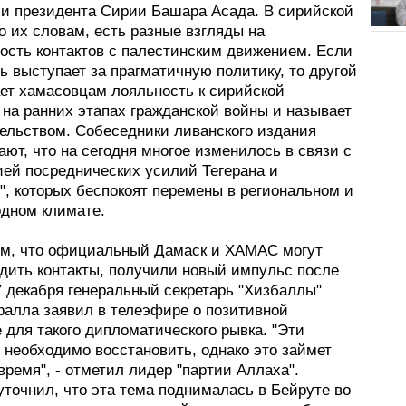
ии президента Сирии Башара Асада. В сирийской
о их словам, есть разные взгляды на
ость контактов с палестинским движением. Если
ь выступает за прагматичную политику, то другой
ет хамасовцам лояльность к сирийской
 на ранних этапах гражданской войны и называет
тельством. Собеседники ливанского издания
ют, что на сегодня многое изменилось в связи с
ией посреднических усилий Тегерана и
", которых беспокоят перемены в региональном и
дном климате.
ом, что официальный Дамаск и ХАМАС могут
адить контакты, получили новый импульс после
27 декабря генеральный секретарь "Хизбаллы"
ралла заявил в телеэфире о позитивной
 для такого дипломатического рывка. "Эти
 необходимо восстановить, однако это займет
время", - отметил лидер "партии Аллаха".
точнил, что эта тема поднималась в Бейруте во