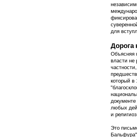
независимо
междунаро
фиксирова
суверенно
для вступ
Дорога 
Объясняя 
власти не 
частности
предшестве
который в
"благоскло
национальн
документе
любых дей
и религио
Это письм
Бальфура"