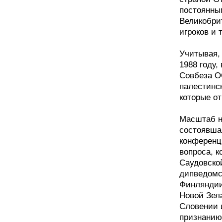
постоянны
Великобри
игроков и 
Учитывая,
1988 году,
Совбеза О
палестинс
которые от
Масштаб н
состоявша
конференц
вопроса, 
Саудовской
дипведомс
Финляндии
Новой Зел
Словении 
признанию