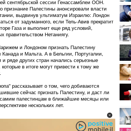
ей сентябрьской сессии Генассамблеи ООН.
го признание Палестины анонсировали власти
тании, выдвинув ультиматум Израилю: Лондон
заться от задуманного, если Тель-Авив прекратит
кторе Газа и выполнит еще ряд условий,
ых правительством Нетаниягу.
Парижем и Лондоном признать Палестину
 Канада и Мальта. А в Бельгии, Португалии,
 и ряде других стран начались серьезные
 которые в итоге могут привести к тому же
.
опа" рассказывает о том, чего добиваются
ешившие сейчас признать Палестину, и даст ли
о самим палестинцам в ближайшие месяцы или
перспективе нескольких лет.