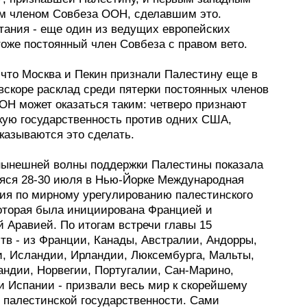
м членом Совбеза ООН, сделавшим это.
тания - еще один из ведущих европейских
тоже постоянный член Совбеза с правом вето.
 что Москва и Пекин признали Палестину еще в
 вскоре расклад среди пятерки постоянных членов
ОН может оказаться таким: четверо признают
кую государственность против одних США,
казываются это сделать.
ынешней волны поддержки Палестины показала
яся 28-30 июля в Нью-Йорке Международная
ия по мирному урегулированию палестинского
которая была инициирована Францией и
 Аравией. По итогам встречи главы 15
тв - из Франции, Канады, Австралии, Андорры,
, Исландии, Ирландии, Люксембурга, Мальты,
андии, Норвегии, Португалии, Сан-Марино,
и Испании - призвали весь мир к скорейшему
 палестинской государственности. Сами