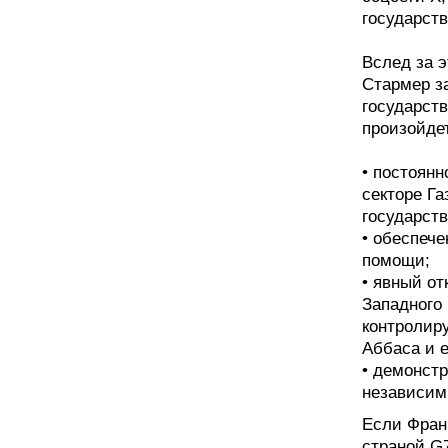
государст
Вслед за 
Стармер за
государств
произойдет
• постоян
секторе Га
государств
• обеспече
помощи;
• явный от
Западного 
контролир
Аббаса и е
• демонст
независимы
Если Фран
страной G