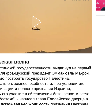
зская волна
стинской государственности выдвинул на первый
юля французский президент Эмманюэль Макрон.
мо построить государство Палестина,
ать его жизнеспособность и, при условии его
изации и полного признания Израиля,
 его участие в обеспечении безопасности всего
остока", - написал глава Елисейского дворца в
, доказывая необходимость признания Парижем