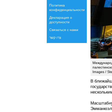
Политика
конфиденциальности
Декларация о
доступности
Связаться с нами
צרו קשר
Междунаро
палестинско
Images / St
В ближайш
государст
нескольки
Масштабну
Эмманюэль