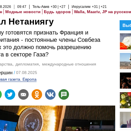
8
.
2026
09
:
47
Тель-Авив
+30
+27
Иерусалим
+31
+21
н
Модные новости
Будь здоров
Walla, Maariv, JP на русско
л Нетаниягу
Выб
у готовятся признать Франция и
итания - постоянные члены Совбеза
к это должно помочь разрешению
а в секторе Газа?
арства
дипломатия
международные отношения
ершин
07.08.2025
вая газета. Европа