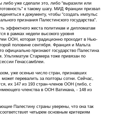
ы либо уже сделали это, либо "выразили или
готовность" к такому шагу. МИД Франции призвал
единяться к документу, чтобы "создать импульс
ального признания Палестинского государства".
ть эффектного жеста политикам и дипломатам
ся в рамках недели высокого уровня
леи ООН, которая традиционно проходит в Нью-
второй половине сентября. Франция и Мальта
что официально признают государство Палестина
м. Ультиматум Стармера тоже привязан по
 сессии Генассамблеи.
азом, уже осенью число стран, признавших
 может перевалить за полторы сотни. Сейчас,
тся, их 147 из 193 стран-членов ООН (либо, с
имеющего членства в ООН Ватикана, - 148 из
ающие Палестину страны уверены, что она так
 соответствует четырем основным критериям