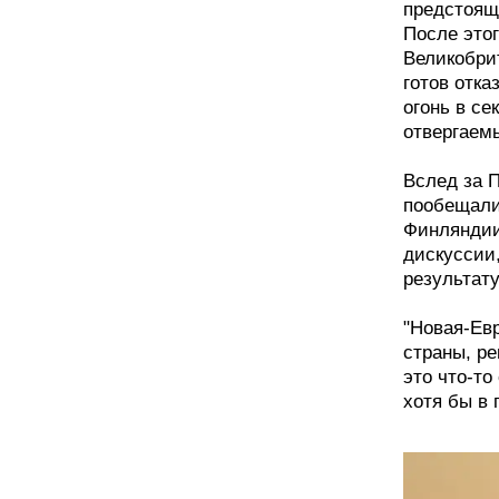
предстоящ
После это
Великобри
готов отка
огонь в се
отвергаем
Вслед за 
пообещали
Финляндии
дискуссии,
результату
"Новая-Евр
страны, р
это что-т
хотя бы в 