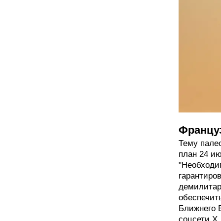
Францу
Тему пале
план 24 и
"Необходи
гарантиров
демилитар
обеспечить
Ближнего В
соцсети X