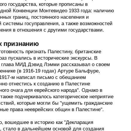
го государства, которые прописаны в
дной Конвенции Монтевидео 1933 года: наличию
нных границ, постоянного населения и
й системы госуправления, а также возможностей
ления в отношения с другими государствами.
к признанию
готовность признать Палестину, британские
раз пускались в исторические экскурсы. В
, глава МИД Дэвид Лэмми рассказывал о своем
ннике (в 1916-19 годах) Артуре Бальфуре,
 1917-м написал письмо с обещанием
нно отнестись к созданию в Палестине
ого очага для еврейского народа". Однако в
 также подчеркивалось категорическое неприятие
ствий, которые могли бы "ущемить гражданские
зные права нееврейских общин в Палестине".
о, вошедшее в историю как "Декларация
, стало в дальнейшем основой для создания