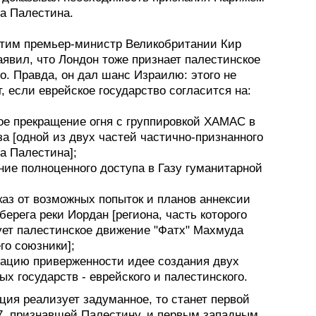
ва Палестина.
этим премьер-министр Великобритании Кир
явил, что Лондон тоже признает палестинское
о. Правда, он дал шанс Израилю: этого не
, если еврейское государство согласится на:
ное прекращение огня с группировкой ХАМАС в
за [одной из двух частей частично-признанного
а Палестина];
ние полноценного доступа в Газу гуманитарной
каз от возможных попыток и планов аннексии
берега реки Иордан [региона, часть которого
ует палестинское движение "Фатх" Махмуда
го союзники];
рацию приверженности идее создания двух
х государств - еврейского и палестинского.
ция реализует задуманное, то станет первой
7, признавшей Палестину, и первым западным