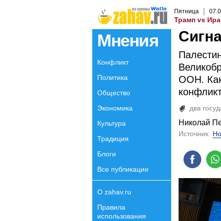
Пятница
07
.
0
Трамп vs Ира
Сигна
Мнения
Палестин
Конфликт
Великобр
Политика
ООН. Ка
конфликт
Общество
Экономика
два госуд
Николай П
Культура
Источник:
Но
Традиция
Блоги
Все публикации
О zahav.ru
Правила
использования