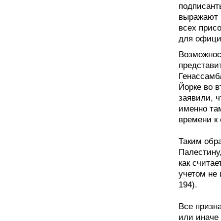
подписант
выражают 
всех присо
для офици
Возможнос
представит
Генассамб
Йорке во 
заявили, 
именно та
времени к
Таким обр
Палестину,
как считае
учетом не 
194).
Все призн
или иначе