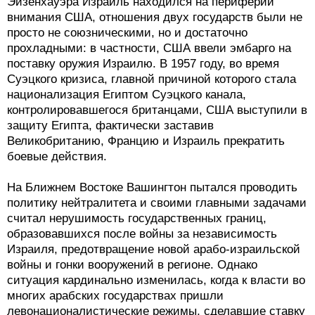
Эйзенхауэра Израиль находился на периферии
внимания США, отношения двух государств были не
просто не союзническими, но и достаточно
прохладными: в частности, США ввели эмбарго на
поставку оружия Израилю. В 1957 году, во время
Суэцкого кризиса, главной причиной которого стала
национализация Египтом Суэцкого канала,
контролировавшегося британцами, США выступили в
защиту Египта, фактически заставив
Великобританию, Францию и Израиль прекратить
боевые действия.
На Ближнем Востоке Вашингтон пытался проводить
политику нейтралитета и своими главными задачами
считал нерушимость государственных границ,
образовавшихся после войны за независимость
Израиля, предотвращение новой арабо-израильской
войны и гонки вооружений в регионе. Однако
ситуация кардинально изменилась, когда к власти во
многих арабских государствах пришли
левонационалистические режимы, сделавшие ставку