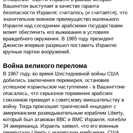
Вашингтон выступает в качестве гаранта
безопасности Израиля: считалось (и считается), что
значительное военное преимущество маленького
Израиля над соседними арабскими государствами
может обеспечить его выживание в условиях
враждебного окружения. В 1965 году президент
Джонсон впервые разрешил поставить Израилю
крупные партии вооружений.
Война великого перелома
В 1967 году, во время Шестидневной войны США
добились заключения перемирия, остановив
успешное израильское наступление - в Вашингтоне
опасались, что серьезное поражение арабских
союзников приведет к советскому вмешательству в
войну. Тогда произошел трагический инцидент с
американским разведывательным кораблем Liberty,
который был атакован ВВС и ВМС Израиля, погибли
34 американца. Израиль заявил, что его военные
перепутали Liberty с египетским крейсером, США