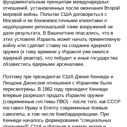
фундаментальным принципам международных
отношений, установленных после окончания Второй
мировой войны. Попытки США договориться с
Москвой и ее ближневосточными клиентами о
недопущении региональной гонки вооружений не
дали результата. В Вашингтоне опасались, что в
этих условиях Израиль может начать превентивную
войну или сделает ставку на создание ядерного
оружия (к тому времени у Израиля уже имелся
ядерный реактор), что побудит и иные государства
обзавестись ядерными арсеналами.
Поэтому при президентах США Джоне Кеннеди и
Линдоне Джонсоне отношения с Израилем были
пересмотрены. В 1962 году президент Кеннеди
впервые разрешил продать Израилю оружие
(современные системы ПВО) - после того, как СССР
поставил Ираку и Египту современные боевые
самолеты, в том числе бомбардировщики. При
Кеннеди началось формирование "специальных
отношений" США и Израиля в рамках которых