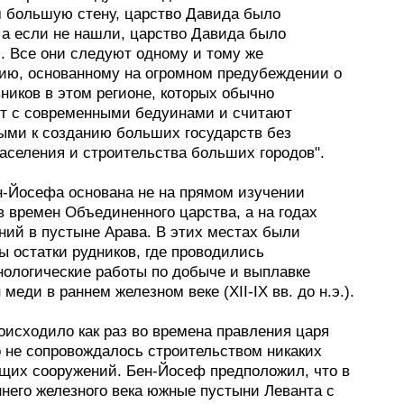
 большую стену, царство Давида было
 а если не нашли, царство Давида было
. Все они следуют одному и тому же
ию, основанному на огромном предубеждении о
ников в этом регионе, которых обычно
т с современными бедуинами и считают
ыми к созданию больших государств без
аселения и строительства больших городов".
н-Йосефа основана не на прямом изучении
 времен Объединенного царства, а на годах
ний в пустыне Арава. В этих местах были
ы остатки рудников, где проводились
нологические работы по добыче и выплавке
 меди в раннем железном веке (XII-IX вв. до н.э.).
оисходило как раз во времена правления царя
о не сопровождалось строительством никаких
щих сооружений. Бен-Йосеф предположил, что в
ннего железного века южные пустыни Леванта с