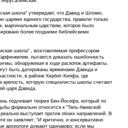
и иерусалимская.
ская школа" утверждает, что Давид и Шломо,
и царями единого государства, правили только
, маргинальным царством, которое было
ировано более поздними библейскими
мская школа" , возглавляемая профессором
арфинкелем, пытается доказать ошибочность
игмы, обнаруживая в ходе раскопок артефакты,
огут быть датированы временами Давида и
астности, в районе Хирбет-Кияфа, где
а крепость, которую специалисты школы считают
ей царя Давида.
гонь подливает теория Бен-Йосефа, который по
дьбы формально относится к "Тель-Авивской
 реально выступает против обоих направлений. В
те он заявляет: "И критично, и консервативно
ые археологи думают одинаково: если мы