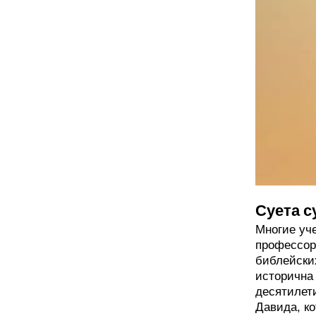
Суета с
Многие уч
профессор
библейских
исторична 
десятилет
Давида, ко