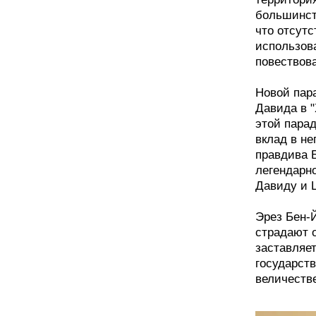
большинств
что отсутс
использов
повествов
Новой пар
Давида в "
этой парад
вклад в н
правдива 
легендарн
Давиду и 
Эрез Бен-Й
страдают о
заставляе
государств
величеств