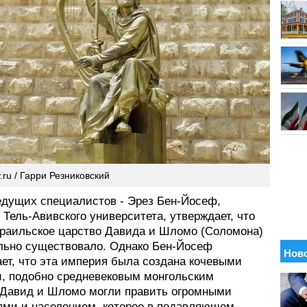
.ru / Гарри Резниковский
едущих специалистов - Эрез Бен-Йосеф,
Тель-Авивского университета, утверждает, что
зраильское царство Давида и Шломо (Соломона)
льно существовало. Однако Бен-Йосеф
ает, что эта империя была создана кочевыми
, подобно средневековым монгольским
 Давид и Шломо могли править огромными
ями и населением, которое в подавляющем