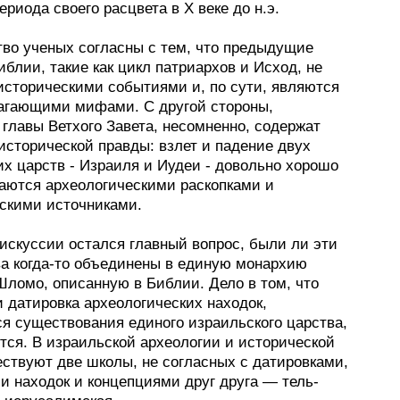
ериода своего расцвета в X веке до н.э.
во ученых согласны с тем, что предыдущие
блии, такие как цикл патриархов и Исход, не
историческими событиями и, по сути, являются
агающими мифами. С другой стороны,
главы Ветхого Завета, несомненно, содержат
исторической правды: взлет и падение двух
их царств - Израиля и Иудеи - довольно хорошо
аются археологическими раскопками и
скими источниками.
искуссии остался главный вопрос, были ли эти
ва когда-то объединены в единую монархию
Шломо, описанную в Библии. Дело в том, что
и датировка археологических находок,
я существования единого израильского царства,
тся. В израильской археологии и исторической
ествуют две школы, не согласных с датировками,
и находок и концепциями друг друга — тель-