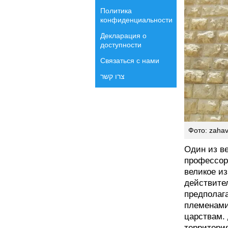
Политика
конфиденциальности
Декларация о
доступности
Связаться с нами
צרו קשר
Фото: zahav
Один из в
профессор 
великое и
действите
предполаг
племенами
царствам.
территори