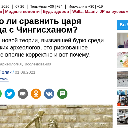
8
.
2026
07
:
26
Тель-Авив
+30
+24
Иерусалим
+30
+19
н
Модные новости
Будь здоров
Walla, Maariv, JP на русско
 ли сравнить царя
Выб
а с Чингисханом?
 новой теории, вызвавшей бурю среди
ких археологов, это рискованное
е вполне корректно и вот почему.
археология
исследования
Поляк
01.08.2021
тали