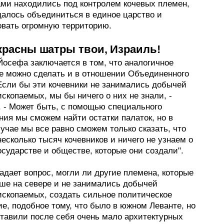
ами находились под контролем кочевых племен,
далось объединиться в единое царство и
овать огромную территорию.
красны шатры твои, Израиль!
Йосефа заключается в том, что аналогичное
е можно сделать и в отношении Объединенного
"Если бы эти кочевники не занимались добычей
скопаемых, мы бы ничего о них не знали, -
. - Может быть, с помощью специального
ния мы сможем найти остатки палаток, но в
учае мы все равно сможем только сказать, что
есколько тысяч кочевников и ничего не узнаем о
сударстве и обществе, которые они создали".
адает вопрос, могли ли другие племена, которые
ше на севере и не занимались добычей
ископаемых, создать сильное политическое
е, подобное тому, что было в южном Леванте, но
ставили после себя очень мало архитектурных