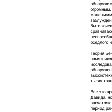
обнаружим
огромным,
маленьким
заблужден
быте кочев
сравниваю
неспособн
оседлого н
Теория Бе
памятников
исследова
обнаружен
высокотех
тысяч тонн
Все это пр
Давида, н
впечатляю
период ра