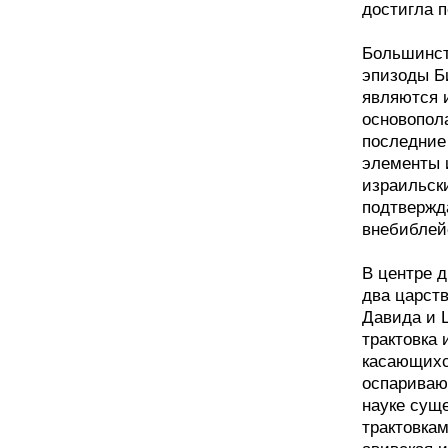
достигла п
Большинст
эпизоды Би
являются 
основопол
последние 
элементы 
израильск
подтвержд
внебиблей
В центре д
два царст
Давида и 
трактовка 
касающихс
оспариваю
науке сущ
трактовкам