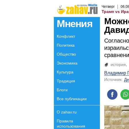
Четверг
06
.
0
Трамп vs Ира
Можно
Мнения
Давид
Конфликт
Согласно
Политика
израильс
Общество
сравнени
Экономика
история
Культура
Владимир 
Источник:
Де
Традиция
Блоги
Все публикации
О zahav.ru
Правила
использования