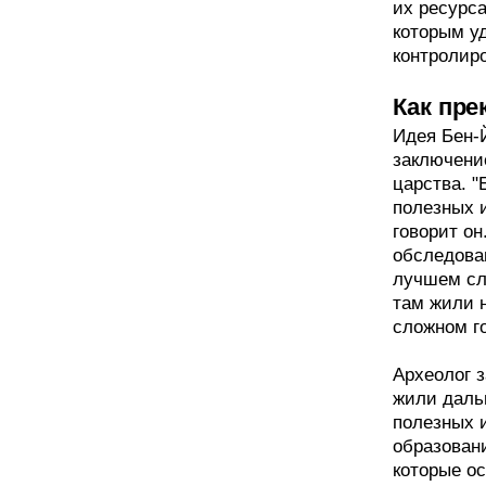
их ресурс
которым у
контролир
Как пре
Идея Бен-
заключени
царства. 
полезных и
говорит он
обследова
лучшем сл
там жили н
сложном го
Археолог з
жили даль
полезных 
образовани
которые о