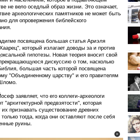
е не вело оседлый образ жизни. Это означает,
твие археологических памятников не может быть
ано для опровержения библейского
ания.
адигме посвящена большая статья Ариэля
Хаарец", который излагает доводы за и против
оксальной гипотезы. Новая теория вносит свой
епрекращающуюся дискуссию о том, насколько
Библия, большая часть которой посвящена
ому "Объединенному царству" и его правителям
Шломо.
осеф заявляет, что его коллеги-археологи
т "архитектурной предвзятости", которая
т их признавать существование древних
 только тогда, когда они оставляют после себя
енные руины.