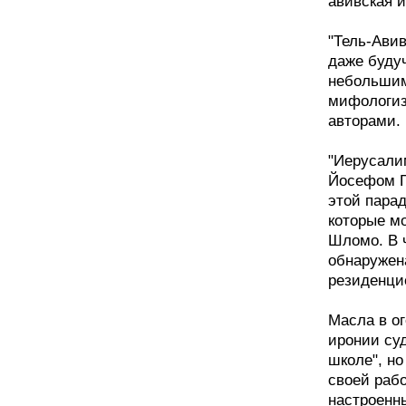
авивская 
"Тель-Авив
даже будуч
небольшим
мифологиз
авторами.
"Иерусали
Йосефом Г
этой парад
которые м
Шломо. В ч
обнаружен
резиденци
Масла в о
иронии су
школе", но
своей рабо
настроенн