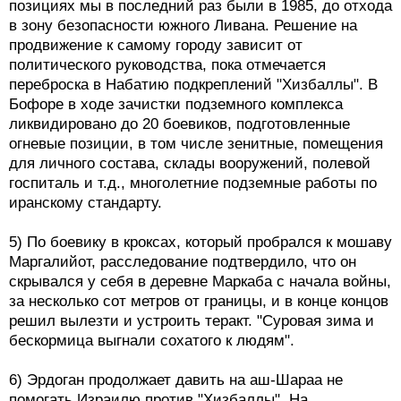
позициях мы в последний раз были в 1985, до отхода
в зону безопасности южного Ливана. Решение на
продвижение к самому городу зависит от
политического руководства, пока отмечается
переброска в Набатию подкреплений "Хизбаллы". В
Бофоре в ходе зачистки подземного комплекса
ликвидировано до 20 боевиков, подготовленные
огневые позиции, в том числе зенитные, помещения
для личного состава, склады вооружений, полевой
госпиталь и т.д., многолетние подземные работы по
иранскому стандарту.
5) По боевику в кроксах, который пробрался к мошаву
Маргалийот, расследование подтвердило, что он
скрывался у себя в деревне Маркаба с начала войны,
за несколько сот метров от границы, и в конце концов
решил вылезти и устроить теракт. "Суровая зима и
бескормица выгнали сохатого к людям".
6) Эрдоган продолжает давить на аш-Шараа не
помогать Израилю против "Хизбаллы". На