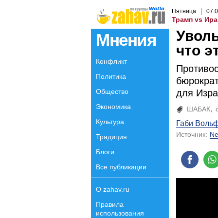
Пятница
07
.
0
Трамп vs Ира
Увол
Мнения
что э
Конфликт
Противос
Политика
бюрократ
Общество
для Изра
Экономика
ШАБАК
Культура
Габи Воль
Источник:
Ne
Традиция
Блоги
Все публикации
О zahav.ru
Правила
использования