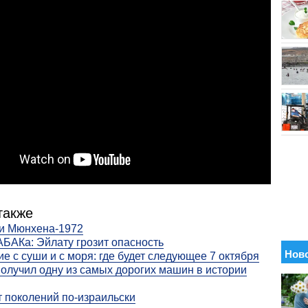
также
ки Мюнхена‑1972
БАКа: Эйлату грозит опасность
е с суши и с моря: где будет следующее 7 октября
лучил одну из самых дорогих машин в истории
 поколений по-израильски