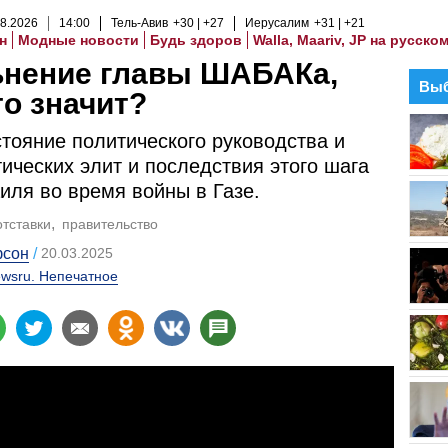
8
.
2026
14
:
00
Тель-Авив
+30
+27
Иерусалим
+31
+21
н
Модные новости
Будь здоров
Walla, Maariv, JP на русско
ьнение главы ШАБАКа,
Выб
то значит?
тояние политического руководства и
ических элит и последствия этого шага
иля во время войны в Газе.
отставки
правительство
фсон
20.03.2025
wsru. Непечатное