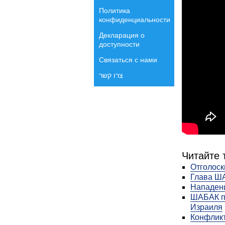
Политика
конфиденциальности
Декларация о
доступности
Связаться с нами
צרו קשר
Читайте 
Отголос
Глава ША
Нападени
ШАБАК по
Израиля
Конфликт