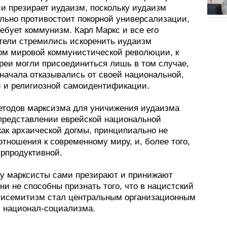
 и презирает иудаизм, поскольку иудаизм
льно противостоит покорной универсализации,
ебует коммунизм. Карл Маркс и все его
тели стремились искоренить иудаизм
ом мировой коммунистической революции, к
вреи могли присоединиться лишь в том случае,
сначала отказывались от своей национальной,
й и религиозной самоидентификации.
етодов марксизма для уничижения иудаизма
 представлении еврейской национальной
как архаической догмы, принципиально не
тношения к современному миру, и, более того,
трпродуктивной.
ку марксисты сами презирают и принижают
ни не способны признать того, что в нацистский
тисемитизм стал центральным организационным
 национал-социализма.