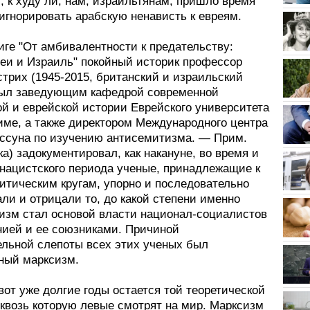
, к худу ли, нам, израильтянам, пришло время
игнорировать арабскую ненависть к евреям.
иге "От амбивалентности к предательству:
реи и Израиль" покойный историк профессор
трих (1945-2015, британский и израильский
был заведующим кафедрой современной
ой и еврейской истории Еврейского университета
име, а также директором Международного центра
ссуна по изучению антисемитизма. — Прим.
а) задокументировал, как накануне, во время и
 нацистского периода ученые, принадлежащие к
итическим кругам, упорно и последовательно
ли и отрицали то, до какой степени именно
изм стал основой власти национал-социалистов
нией и ее союзниками. Причиной
льной слепоты всех этих ученых был
ный марксизм.
от уже долгие годы остается той теоретической
сквозь которую левые смотрят на мир. Марксизм