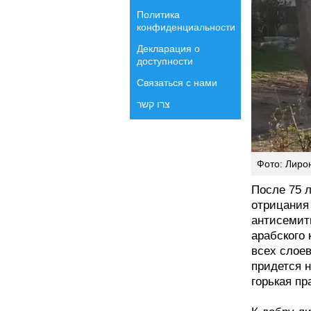
Политика
конфиденциальности
Декларация о
доступности
Связаться с нами
צרו קשר
Фото: Лиро
После 75 
отрицания 
антисемит
арабского
всех слоев
придется н
горькая пр