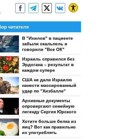
м
ор читателя
В "Ихилов" в пациенте
забыли скальпель и
говорили "Все ОК"
Израиль справился без
Эрдогана – результат в
каждом супере
США не дали Израилю
нанести массированный
удар по "Хизбалле"
Архивные документы
опровергают семейную
легенду Сергея Юрского
Хотите больше белка из
яиц? Вот как правильно
их употреблять