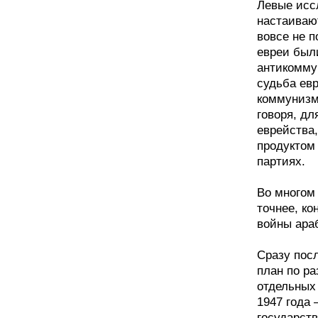
Левые исс
настаиваю
вовсе не п
евреи был
антикомму
судьба ев
коммунизм
говоря, д
еврейства
продуктом
партиях.
Во многом
точнее, к
войны араб
Сразу пос
план по ра
отдельных 
1947 года 
государст