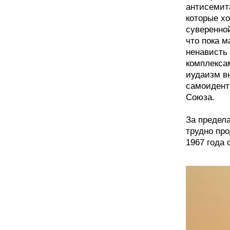
антисемит
которые х
суверенной
что пока 
ненависть
комплекса
иудаизм вн
самоидент
Союза.
За предел
трудно пр
1967 года 