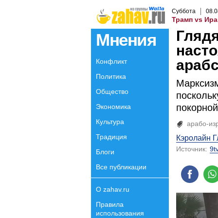
Суббота
08
.
0
Трамп vs Ира
Глядя
Мнения
насто
арабс
Конфликт
Политика
Марксизм
Общество
поскольк
покорной
Экономика
Культура
арабо-из
Традиция
Кэролайн Г
Источник:
9tv
Блоги
Все публикации
О zahav.ru
Правила
использования