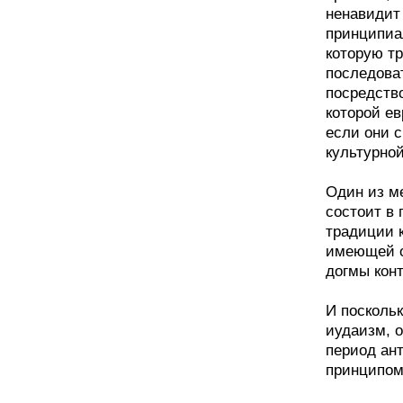
ненавидит
принципиа
которую тр
последова
посредств
которой е
если они 
культурно
Один из м
состоит в
традиции 
имеющей о
догмы кон
И посколь
иудаизм, о
период ан
принципом