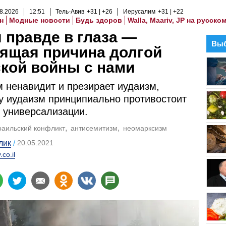
8
.
2026
12
:
51
Тель-Авив
+31
+26
Иерусалим
+31
+22
н
Модные новости
Будь здоров
Walla, Maariv, JP на русско
 правде в глаза —
Выб
ящая причина долгой
кой войны с нами
 ненавидит и презирает иудаизм,
у иудаизм принципиально противостоит
 универсализации.
раильский конфликт
антисемитизм
неомарксизм
лик
20.05.2021
.co.il