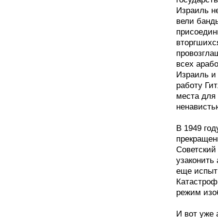
Израиль н
вели банд
присоедин
вторгшихс
провозгла
всех араб
Израиль и
работу Гит
места для
ненависть
В 1949 год
прекращен
Советский
узаконить 
еще испыт
Катастроф
режим изо
И вот уже