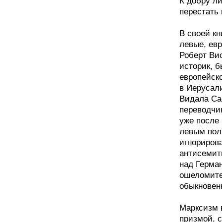
К добру ли
перестать 
В своей кн
левые, ев
Роберт Вис
историк, 
европейск
в Иерусал
Видала Са
переводчик
уже после
левым пол
игнорирова
антисемит
над Герма
ошеломите
обыкновен
Марксизм в
призмой, 