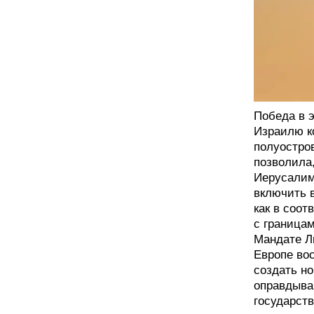
Победа в 
Израилю к
полуостро
позволила,
Иерусалим
включить 
как в соот
с граница
Мандате Л
Европе во
создать н
оправдыва
государств