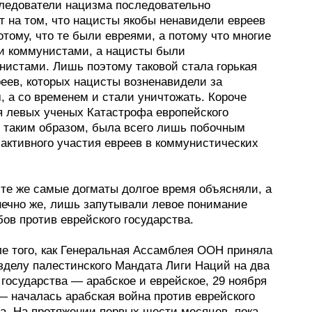
ледователи нацизма последовательно
т на том, что нацисты якобы ненавидели евреев
отому, что те были евреями, а потому что многие
и коммунистами, а нацисты были
нистами. Лишь поэтому таковой стала горькая
реев, которых нацисты возненавидели за
, а со временем и стали уничтожать. Короче
ля левых ученых Катастрофа европейского
, таким образом, была всего лишь побочным
 активного участия евреев в коммунистических
 те же самые догматы долгое время объясняли, а
онечно же, лишь запутывали левое понимание
ов против еврейского государства.
ле того, как Генеральная Ассамблея ООН приняла
зделу палестинского Мандата Лиги Наций на два
государства — арабское и еврейское, 29 ноября
— началась арабская война против еврейского
ва. На протяжении первых шести месяцев, пока