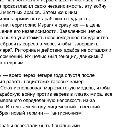
е провозгласил свою независимость, эту войну
ы местных арабов. Затем же к ним
ились армии пяти арабских государств,
я на территорию Израиля сразу же — в день
шения его независимости. Заявленной целью
ов было уничтожить новорожденное государство
 сбросить евреев в море, чтобы "завершить
лера". Риторика и действия арабов не оставляли
 сомнений. Их целью был геноцид, движимый
ю к евреям.
у — всего через четыре года спустя после
ия работы нацистских газовых камер —
 Союз использовал марксистскую модель, чтобы
арабскую войну против евреев в глазах мира, все
ывавшего определенную неловкость из-за
ы. В том самом году лицемерный советский
брел новый термин — "антисионизм".
 арабы перестали быть банальными