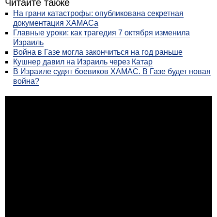
Читайте также
На грани катастрофы: опубликована секретная
документация XАМАСа
Главные уроки: как трагедия 7 октября изменила
Израиль
Война в Газе могла закончиться на год раньше
Кушнер давил на Израиль через Катар
В Израиле судят боевиков ХАМАС. В Газе будет новая
война?