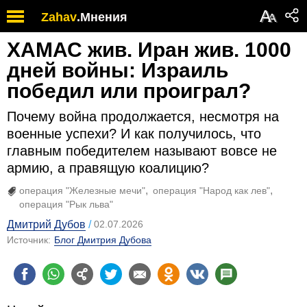
А
Zahav
.
Мнения
А
ХАМАС жив. Иран жив. 1000
дней войны: Израиль
победил или проиграл?
Почему война продолжается, несмотря на
военные успехи? И как получилось, что
главным победителем называют вовсе не
армию, а правящую коалицию?
операция "Железные мечи"
операция "Народ как лев"
операция "Рык льва"
Дмитрий Дубов
02.07.2026
Источник:
Блог Дмитрия Дубова