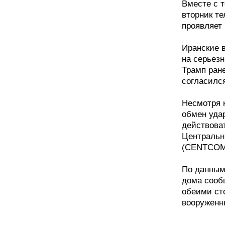
Вместе с 
вторник те
проявляет 
Иранские в
на серьез
Трамп ране
согласился
Несмотря 
обмен уда
действова
Центральн
(CENTCOM)
По данным 
дома сооб
обеими ст
вооруженн