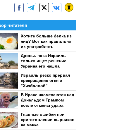
м
ор читателя
Хотите больше белка из
яиц? Вот как правильно
их употреблять
Дроны: пока Израиль
только ищет решение,
Украина его нашла
Израиль резко прервал
прекращение огня с
"Хизбаллой"
В Иране насмехаются над
Дональдом Трампом
после отмены удара
Главные ошибки при
приготовлении сырников
на манке