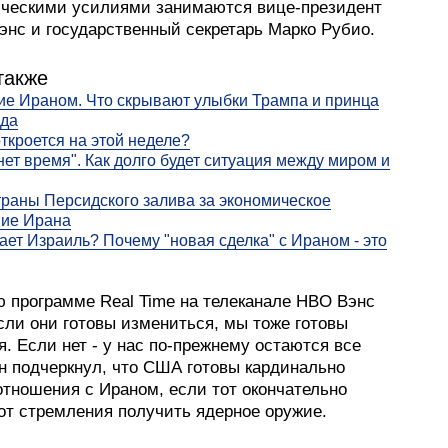
ческими усилиями занимаются вице-президент
энс и государственный секретарь Марко Рубио.
также
е Ираном. Что скрывают улыбки Трампа и принца
да
ткроется на этой неделе?
нет время". Как долго будет ситуация между миром и
раны Персидского залива за экономическое
ние Ирана
ает Израиль? Почему "новая сделка" с Ираном - это
ю программе Real Time на телеканале HBO Вэнс
сли они готовы измениться, мы тоже готовы
. Если нет - у нас по-прежнему остаются все
Он подчеркнул, что США готовы кардинально
отношения с Ираном, если тот окончательно
 от стремления получить ядерное оружие.