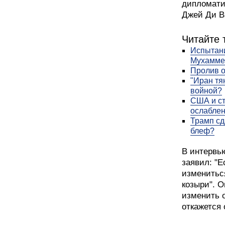
дипломати
Джей Ди В
Читайте 
Испытани
Мухамме
Пролив о
"Иран тя
войной?
США и ст
ослабле
Трамп сд
блеф?
В интервь
заявил: "Е
измениться
козыри". 
изменить 
откажется