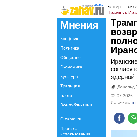
Четверг
06
.
0
Трамп vs Ира
Трам
Мнения
возвр
полн
Конфликт
Иран
Политика
Общество
Иранские
Экономика
согласят
ядерной
Культура
Традиция
Дональд 
Блоги
02.07.2026
Источник:
mn
Все публикации
О zahav.ru
Правила
использования