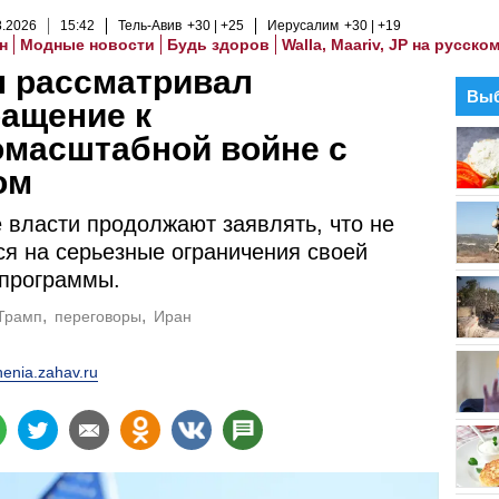
8
.
2026
15
:
42
Тель-Авив
+30
+25
Иерусалим
+30
+19
н
Модные новости
Будь здоров
Walla, Maariv, JP на русско
п рассматривал
Выб
ащение к
омасштабной войне с
ом
 власти продолжают заявлять, что не
ся на серьезные ограничения своей
 программы.
Трамп
переговоры
Иран
enia.zahav.ru