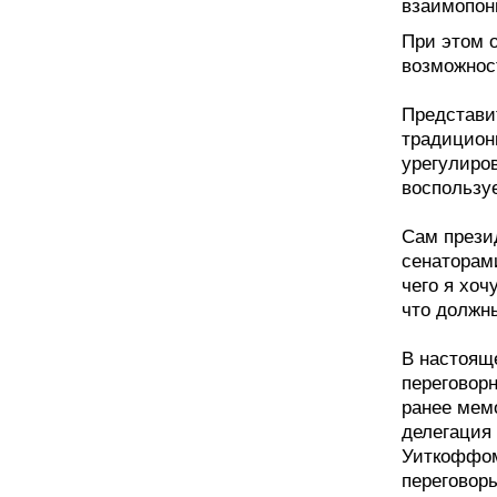
взаимопон
При этом о
возможнос
Представи
традицион
урегулиров
воспользу
Сам прези
сенаторам
чего я хоч
что должны
В настоящ
переговор
ранее мем
делегация
Уиткоффом
переговор