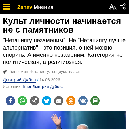
А
Zahav
.
Мнения
А
Культ личности начинается
не с памятников
"Нетаниягу незаменим". Не "Нетаниягу лучше
альтернатив" - это позиция, о ней можно
спорить. А именно незаменим. Категория не
политическая, а религиозная.
Биньямин Нетаниягу
социум
власть
Дмитрий Дубов
14.06.2026
Источник:
Блог Дмитрия Дубова