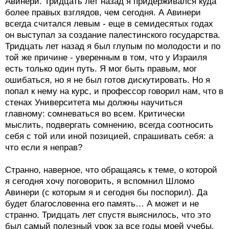
Авинери. Тридцать лет назад я придерживался куда
более правых взглядов, чем сегодня. А Авинери
всегда считался левым - еще в семидесятых годах
он выступал за создание палестинского государства.
Тридцать лет назад я был глупым по молодости и по
той же причине - уверенным в том, что у Израиля
есть только один путь. Я мог быть правым, мог
ошибаться, но я не был готов дискутировать. Но я
попал к нему на курс, и профессор говорил нам, что в
стенах Университета мы должны научиться
главному: сомневаться во всем. Критически
мыслить, подвергать сомнению, всегда соотносить
себя с той или иной позицией, спрашивать себя: а
что если я неправ?
Странно, наверное, что обращаясь к теме, о которой
я сегодня хочу поговорить, я вспомнил Шломо
Авинери (с которым я и сегодня бы поспорил). Да
будет благословенна его память… А может и не
странно. Тридцать лет спустя выяснилось, что это
был самый полезный урок за все годы моей учебы.