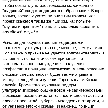
академические рамки и т.д. Все заточено под то,
чтобы создать ультраортодоксам максимально
"щадящий" вход в медицинское образование. Вопрос
только, воспользуются ли они этим входом, или
проект окажется таким же пшиком, как попытки
"кнутом и пряником" привлечь молодых харедим к
армейской службе.
Рычагов для осуществления медицинской
программы у государства еще меньше, чем у армии.
Если закон о призыве не удается толком утвердить и
выполнить по политическим причинам, то
законодательное принуждение к получению
профессии в принципе невозможно. А ведь освоение
сложной специальности будет так же отрывать
молодых людей от изучения Торы, как армейская
служба. Кроме того, духовные лидеры
ультрарелигиозных общин вовсе не заинтересованы
в экономической самостоятельности своей паствы и
сделают все, чтобы уберечь молодежь и от армии, и
от университетской скамьи. И наконец, принцип