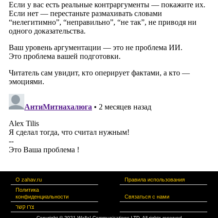
О zahav.ru
Правила использования
Политика
конфиденциальности
Связаться с нами
צרו קשר
Copyright © 2021 Walla! Communications LTD. All rights reserved