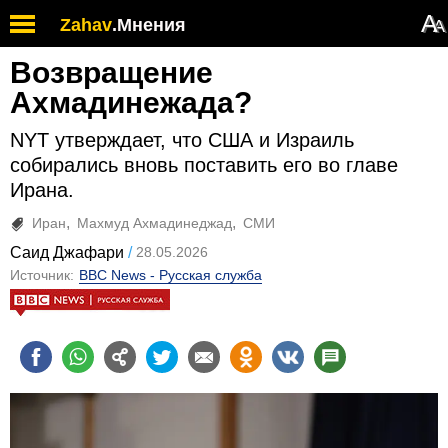
А
Zahav
.
Мнения
А
Возвращение
Ахмадинежада?
NYT утверждает, что США и Израиль
собирались вновь поставить его во главе
Ирана.
Иран
Махмуд Ахмадинеджад
СМИ
Саид Джафари
28.05.2026
Источник:
BBC News - Русская служба