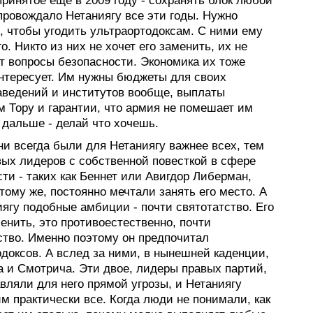
ринятое еще в 2009 году - сохранять блок любой
провождало Нетаниягу все эти годы. Нужно
, чтобы угодить ультраортодоксам. С ними ему
о. Никто из них не хочет его заменить, их не
т вопросы безопасности. Экономика их тоже
интересует. Им нужны бюджеты для своих
аведений и институтов вообще, выплаты
 Тору и гарантии, что армия не помешает им
 дальше - делай что хочешь.
и всегда были для Нетаниягу важнее всех, тем
вых лидеров с собственной повесткой в сфере
ти - таких как Беннет или Авигдор Либерман,
 тому же, постоянно мечтали занять его место. А
ягу подобные амбиции - почти святотатство. Его
енить, это противоестественно, почти
ство. Именно поэтому он предпочитал
доксов. А вслед за ними, в нынешней каденции,
а и Смотрича. Эти двое, лидеры правых партий,
вляли для него прямой угрозы, и Нетаниягу
м практически все. Когда люди не понимали, как