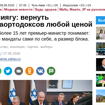
09
.
08
.
2026
07
:
45
Тель-Авив
+31
+26
Иерусалим
+33
+24
н
Модные новости
Будь здоров
Walla, Maariv, JP на русско
иягу: вернуть
Выб
аортодоксов любой ценой
более 15 лет премьер-министр понимает:
 мандаты сами по себе, а размер блока.
ьство
коалиция
партии
выборы
и
27.05.2026
enia.zahav.ru