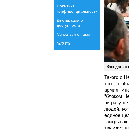
Политика
конфиденциальности
Декларация о
доступности
Связаться с нами
צרו קשר
Заседание 
Такого с Н
того, чтоб
армия. Ино
"блоком Не
ни разу не
людей, кот
единое цел
заигрывают
так идут н