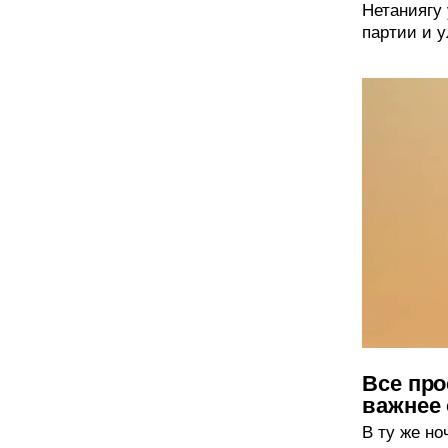
Нетаниягу
партии и 
Все про
важнее
В ту же н