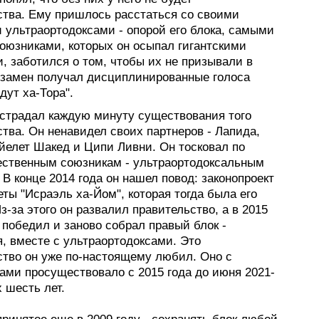
ства. Ему пришлось расстаться со своими
ультраортодоксами - опорой его блока, самыми
оюзниками, которых он осыпал гигантскими
, заботился о том, чтобы их не призывали в
взамен получал дисциплинированные голоса
ут ха-Тора".
 страдал каждую минуту существования того
тва. Он ненавидел своих партнеров - Лапида,
йелет Шакед и Ципи Ливни. Он тосковал по
ественным союзникам - ультраортодоксальным
В конце 2014 года он нашел повод: законопроект
еты "Исраэль ха-Йом", которая тогда была его
з-за этого он развалил правительство, а в 2015
 победил и заново собрал правый блок -
, вместе с ультраортодоксами. Это
ство он уже по-настоящему любил. Оно с
ами просуществовало с 2015 года до июня 2021-
х шесть лет.