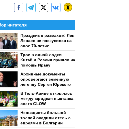
м
ор читателя
Праздник с размахом: Лев
Леваев не поскупился на
свое 70-летие
Трое в одной лодке:
Китай и Россия пришли на
помощь Ирану
Архивные документы
опровергают семейную
легенду Сергея Юрского
В Тель-Авиве открылась
международная выставка
света GLOW
Неонацисты большой
толпой осадили отель с
евреями в Болгарии