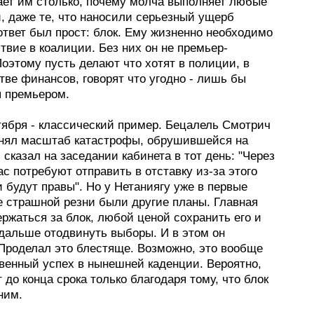
ает им столько, почему молча выполняет любые
, даже те, что наносили серьезный ущерб
ответ был прост: блок. Ему жизненно необходимо
твие в коалиции. Без них он не премьер-
оэтому пусть делают что хотят в полиции, в
ве финансов, говорят что угодно - лишь бы
я премьером.
тября - классический пример. Бецалель Смотрич
нял масштаб катастрофы, обрушившейся на
 сказал на заседании кабинета в тот день: "Через
ас потребуют отправить в отставку из-за этого
и будут правы". Но у Нетаниягу уже в первые
е страшной резни были другие планы. Главная
ержаться за блок, любой ценой сохранить его и
 дальше отодвинуть выборы. И в этом он
 Проделал это блестяще. Возможно, это вообще
твенный успех в нынешней каденции. Вероятно,
 до конца срока только благодаря тому, что блок
ним.