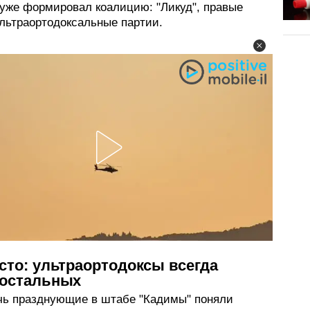
 уже формировал коалицию: "Ликуд", правые
ультраортодоксальные партии.
сто: ультраортодоксы всегда
 остальных
очь празднующие в штабе "Кадимы" поняли