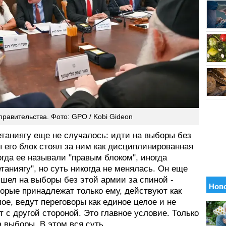
правительства. Фото: GPO / Kobi Gideon
етаниягу еще не случалось: идти на выборы без
ы его блок стоял за ним как дисциплинированная
гда ее называли "правым блоком", иногда
таниягу", но суть никогда не менялась. Он еще
 шел на выборы без этой армии за спиной -
орые принадлежат только ему, действуют как
ое, ведут переговоры как единое целое и не
 с другой стороной. Это главное условие. Только
а выборы. В этом вся суть.