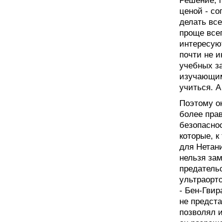
Решение, п
ценой - со
делать все
проще всег
интересую
почти не 
учебных з
изучающим
учиться. А
Поэтому он
более пра
безопаснос
которые, к
для Нетани
нельзя зам
предатель
ультраорто
- Бен-Гвир
не предста
позволял и