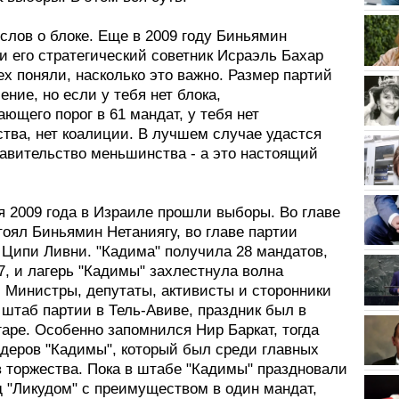
слов о блоке. Еще в 2009 году Биньямин
и его стратегический советник Исраэль Бахар
х поняли, насколько это важно. Размер партий
ение, но если у тебя нет блока,
ющего порог в 61 мандат, у тебя нет
тва, нет коалиции. В лучшем случае удастся
равительство меньшинства - а это настоящий
я 2009 года в Израиле прошли выборы. Во главе
тоял Биньямин Нетаниягу, во главе партии
 Ципи Ливни. "Кадима" получила 28 мандатов,
27, и лагерь "Кадимы" захлестнула волна
. Министры, депутаты, активисты и сторонники
штаб партии в Тель-Авиве, праздник был в
аре. Особенно запомнился Нир Баркат, тогда
идеров "Кадимы", который был среди главных
в торжества. Пока в штабе "Кадимы" праздновали
д "Ликудом" с преимуществом в один мандат,