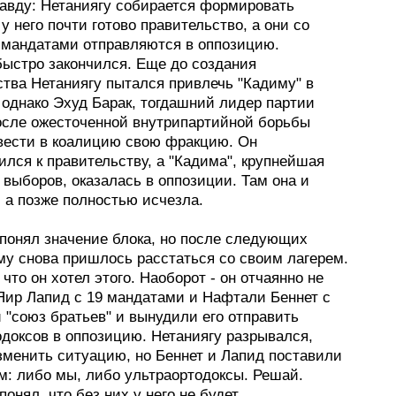
равду: Нетаниягу собирается формировать
у него почти готово правительство, а они со
 мандатами отправляются в оппозицию.
быстро закончился. Еще до создания
ства Нетаниягу пытался привлечь "Кадиму" в
 однако Эхуд Барак, тогдашний лидер партии
после ожесточенной внутрипартийной борьбы
вести в коалицию свою фракцию. Он
лся к правительству, а "Кадима", крупнейшая
 выборов, оказалась в оппозиции. Там она и
 а позже полностью исчезла.
 понял значение блока, но после следующих
му снова пришлось расстаться со своим лагерем.
 что он хотел этого. Наоборот - он отчаянно не
 Яир Лапид с 19 мандатами и Нафтали Беннет с
 "союз братьев" и вынудили его отправить
одоксов в оппозицию. Нетаниягу разрывался,
зменить ситуацию, но Беннет и Лапид поставили
м: либо мы, либо ультраортодоксы. Решай.
понял, что без них у него не будет