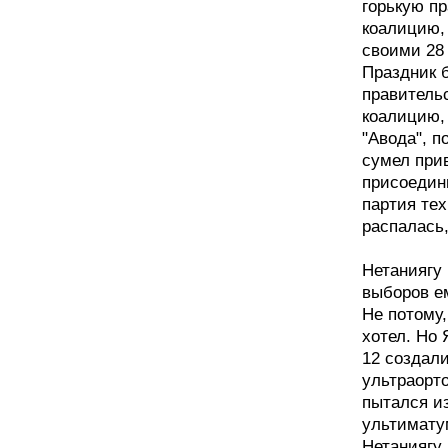
горькую п
коалицию, 
своими 28
Праздник 
правитель
коалицию,
"Авода", 
сумел при
присоедини
партия тех
распалась,
Нетаниягу
выборов е
Не потому,
хотел. Но
12 создали
ультраорт
пытался и
ультимату
Нетаниягу 