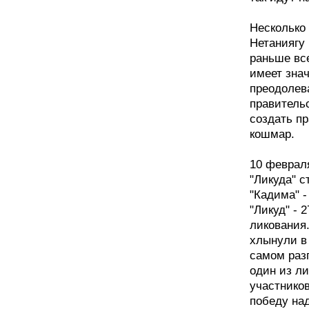
Несколько 
Нетаниягу 
раньше все
имеет знач
преодолева
правительс
создать п
кошмар.
10 феврал
"Ликуда" с
"Кадима" -
"Ликуд" - 
ликования
хлынули в 
самом разг
один из л
участнико
победу на