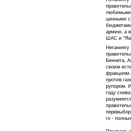
правитель
любимыми 
ценными с
бюджетами
армию, а 
ШАС и "Яад
Нетаниягу
правительс
Беннета, А
своим ест
фракциям. 
против газ
рупором. И
году снова
разумеется
правитель
перевыбор
го - полны