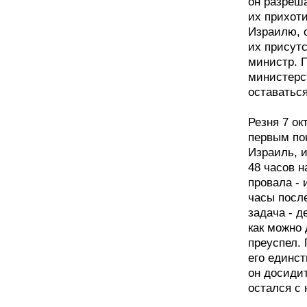
он разреш
их прихоти
Израилю, 
их присутс
министр. П
министерст
оставатьс
Резня 7 ок
первым по
Израиль, и
48 часов н
провала - 
часы посл
задача - д
как можно
преуспел.
его единс
он досидит
остался с 