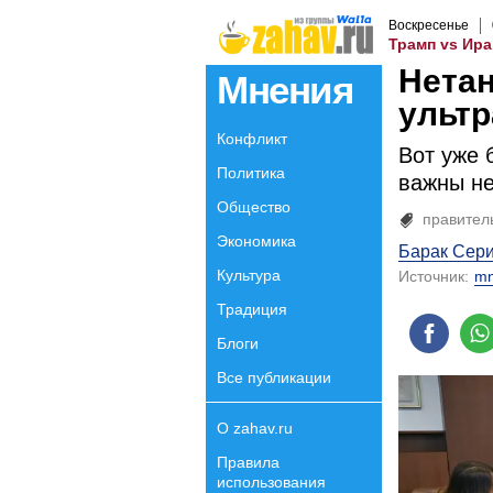
Воскресенье
Трамп vs Ира
Нетан
Мнения
ультр
Конфликт
Вот уже 
Политика
важны не
Общество
правител
Экономика
Барак Сер
Культура
Источник:
mn
Традиция
Блоги
Все публикации
О zahav.ru
Правила
использования