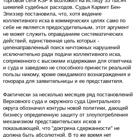
торговой сети KSP и возложил на истицу 35 тысяч
шекелей судебных расходов. Судья Кармит Бен-
Элиэзер постановила, что, хотя ведение
коллективного иска в коммерческих целях само по
себе не является предосудительным, этот аргумент
не может служить оправданием систематических
действий, единственная цель которых -
целенаправленный поиск ничтожных нарушений
исключительно ради подачи коллективного иска,
сопряженного с высокими издержками для ответчика
и суда и заведомо не способного принести реальной
пользы никому, кроме ожидаемого вознаграждения и
гонорара для заявительницы и ее представителя.
Фактически за несколько месяцев ряд постановлений
Верховного суда и окружного суда Центрального
округа обозначил контуры новой политики, дающей
бизнесу определенную защиту от злоупотребления
механизмом представительских исков и
показывающей, что "доктрина сдержанности" не
должна быть абсолютной. В то же время нет