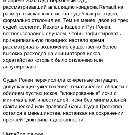
В апреле 2026 года Верховный суд,
рассматривавший апелляцию концерна Renault на
размер взысканных с истца судебных расходов,
формально отклонил ее. Тем не менее, двое из трех
судей коллегии, Йехиэль Кашер и Рут Ронен,
воспользовались случаем, чтобы зафиксировать
принципиальную позицию: настало время
рассматривать возложение существенно более
высоких расходов на инициаторов исков,
ходатайство которых было отклонено или
аннулировано.
Судья Ронен перечислила конкретные ситуации,
допускающие ужесточение: тематические области с
обилием пустых исков, "клонированные" иски с
минимальной инвестицией, иски без минимальной
фактической или правовой базы. Судья Гроскопф
остался в меньшинстве, настаивая на сохранении
прежней "доктрины сдержанности".
Читайте также