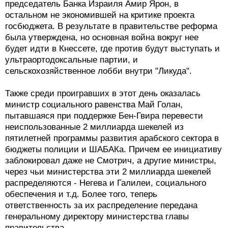
председатель Банка Израиля Амир Ярон, в
остальном не экономившей на критике проекта
госбюджета. В результате в правительстве реформа
была утверждена, но основная война вокруг нее
будет идти в Кнессете, где против будут выступать и
ультраортодоксальные партии, и
сельскохозяйственное лобби внутри "Ликуда".
Также среди проигравших в этот день оказалась
министр социального равенства Май Голан,
пытавшаяся при поддержке Бен-Гвира перевести
неиспользованные 2 миллиарда шекелей из
пятилетней программы развития арабского сектора в
бюджеты полиции и ШАБАКа. Причем ее инициативу
заблокировал даже не Смотрич, а другие министры,
через чьи министерства эти 2 миллиарда шекелей
распределяются - Негева и Галилеи, социального
обеспечения и т.д. Более того, теперь
ответственность за их распределение передана
генеральному директору министерства главы
правительства.