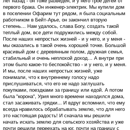
лет назад - он тоже разведен, и у него трое детей от
первого брака. Он инженер-электрик. Мы купили дом
в поселении Офарим тут рядом, я была социальным
работником в Бейт-Арье, он закончил вторую
степень… Нам удалось, слава Богу, создать такой
теплый дом, все дети подружились между собой.
После наших непростых жизней - и у него, и у меня -
мы оказались в такой очень хорошей точке. Большой
красивый дом с деревянным полом, дружная семья,
стабильный и очень неплохой доход… А внутри при
этом было какое-то беспокойство - и у него, и у меня.
И мы, после наших непростых жизней, уже
понимали, что к внутреннему голосу надо
прислушиваться, что его не надо заглушать
покупками, поездками за границу или едой. А потом
была "корона", Урия много времени находился дома,
стал засаживать грядки... И вдруг вспомнил, что ему
всегда нравилось обрабатывать землю, что для него
это настоящая радость! И сначала мы решили
начать искать землю для сельского хозяйства и уже
почти решили переехать на юг, почти на границу с