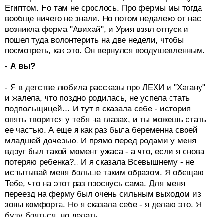
Египтом. Но там не срослось. Про фермы мы тогда
вообще ничего не знали. Но потом недалеко от нас
возникла ферма "Авихай", и Урия взял отпуск и
пошел туда волонтерить на две недели, чтобы
посмотреть, как это. Он вернулся воодушевленным.
- А вы?
- Я в детстве любила рассказы про ЛЕХИ и "Хагану"
и жалела, что поздно родилась, не успела стать
подпольщицей… И тут я сказала себе - история
опять творится у тебя на глазах, и ты можешь стать
ее частью. А еще я как раз была беременна своей
младшей дочерью. И прямо перед родами у меня
вдруг был такой момент ужаса - а что, если я снова
потеряю ребенка?.. И я сказала Всевышнему - не
испытывай меня больше таким образом. Я обещаю
Тебе, что на этот раз проснусь сама. Для меня
переезд на ферму был очень сильным выходом из
зоны комфорта. Но я сказала себе - я делаю это. Я
буду бояться, но делать.