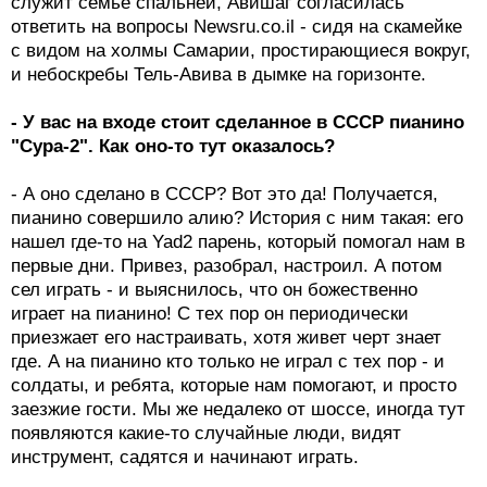
служит семье спальней, Авишаг согласилась
ответить на вопросы Newsru.co.il - сидя на скамейке
с видом на холмы Самарии, простирающиеся вокруг,
и небоскребы Тель-Авива в дымке на горизонте.
- У вас на входе стоит сделанное в СССР пианино
"Сура-2". Как оно-то тут оказалось?
- А оно сделано в СССР? Вот это да! Получается,
пианино совершило алию? История с ним такая: его
нашел где-то на Yad2 парень, который помогал нам в
первые дни. Привез, разобрал, настроил. А потом
сел играть - и выяснилось, что он божественно
играет на пианино! С тех пор он периодически
приезжает его настраивать, хотя живет черт знает
где. А на пианино кто только не играл с тех пор - и
солдаты, и ребята, которые нам помогают, и просто
заезжие гости. Мы же недалеко от шоссе, иногда тут
появляются какие-то случайные люди, видят
инструмент, садятся и начинают играть.