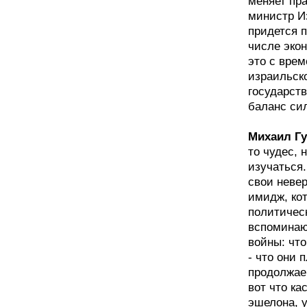
меняет пра
министр И
придется 
числе эко
это с вре
израильско
государст
баланс си
Михаил Гу
то чудес, 
изучаться
свои неве
имидж, кот
политическ
вспоминаю
войны: что
- что они
продолжаем
вот что ка
эшелона, у