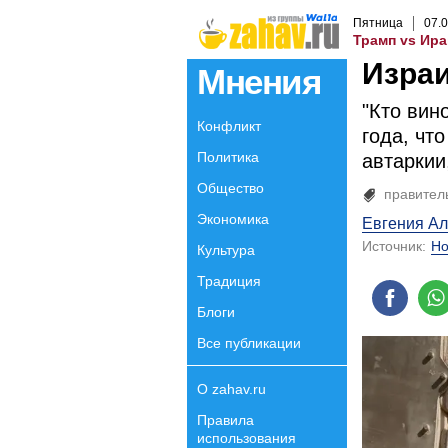
Пятница
07
.
0
Трамп vs Ира
Израи
Мнения
"Кто вин
Конфликт
года, чт
Политика
автаркии
Общество
правител
Экономика
Евгения А
Источник:
Но
Культура
Традиция
Блоги
Все публикации
О zahav.ru
Правила
использования