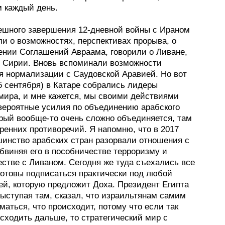
 каждый день.
ешного завершения 12‑дневной войны с Ираном
и о возможностях, перспективах прорыва, о
ении Соглашений Авраама, говорили о Ливане,
о Сирии. Вновь вспоминали возможности
я нормализации с Саудовской Аравией. Но вот
5 сентября) в Катаре собрались лидеры
 мира, и мне кажется, мы своими действиями
вероятные усилия по объединению арабского
орый вообще-то очень сложно объединяется, там
ренних противоречий. Я напомню, что в 2017
шинство арабских стран разорвали отношения с
бвиняя его в пособничестве терроризму и
естве с Ливаном. Сегодня же туда съехались все
готовы подписаться практически под любой
ей, которую предложит Доха. Президент Египта
выступая там, сказал, что израильтянам самим
маться, что происходит, потому что если так
сходить дальше, то стратегический мир с