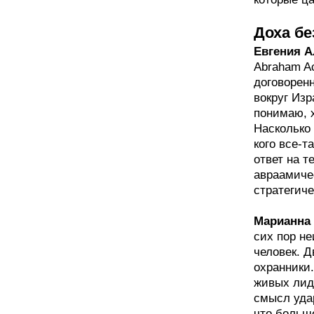
Доха бе
Евгения А
Abraham A
договорен
вокруг Из
понимаю, 
Насколько 
кого все-т
ответ на т
авраамиче
стратегич
Марианна 
сих пор н
человек. 
охранники.
живых лид
смысл уда
что больше