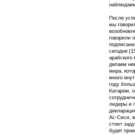
наблюдаем
После усп
мы говорил
возобновл
говорили 
подписани
сегодня (1
арабского
делаем не
мира, кот
много внут
году боль
Катаром, о
сотруднич
лидеры и 
деклараци
Ас-Сиси, 
стоит заду
будет прои