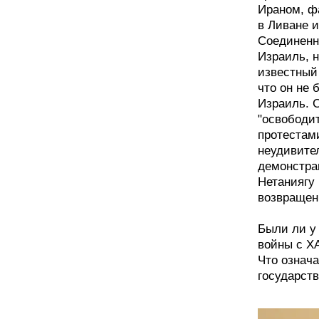
Ираном, ф
в Ливане и
Соединенн
Израиль, 
известный
что он не 
Израиль. 
"освободит
протестами
неудивите
демонстра
Нетаниягу 
возвращен
Были ли у
войны с Х
Что означ
государств