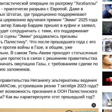
антастической операции по разгрому "Хизбаллы"
 - практически разрыва с Европой. Даже в
ых Штатах, где традиционно поддерживают
на церемонию вручения премии "Эмми" 2025 года
 актер Хавьер Бардем пришел в куфии и заявил,
будет сотрудничать с теми, кто поддерживает
Со сцены "Эмми" раздавались призывы
ь Палестину". Что после прошедшего года с его
 против войны в Газе, в общем, уже
льно. В самом Тель-Авиве проходят стотысячные
ции протеста в связи с решением правительства
начать оккупацию Газы, с требованием сделки по
ию заложников.
 правительства Нетаниягу альтернативы ведения
АМАСом, устроившим резню 7 октября 2023 года?
ает возможность признания в ООН Палестинского
а? Как вы характеризуете этот прошедший год?