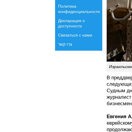
Политика
конфиденциальности
Декларация о
доступности
Связаться с нами
צרו קשר
Израильски
В преддве
следующих
Судным дн
журналист
бизнесмен
Евгения А
еврейском
продолжаю