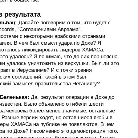
з результата
льбац:
Давайте поговорим о том, что будет с
ccords, "Соглашениями Авраама",
ностями с некоторыми арабскими странами
раиля. В чем был смысл удара по Дохе? Я
хотелось ликвидировать лидеров ХАМАСа.
это удалось? Я понимаю, что до сих пор неясно,
аки удалось уничтожить из верхушки. Был ли это
еракт в Иерусалиме? И с точки зрения
ских соглашений, какой в этом был
еский замысел правительства Нетаниягу?
Беленькая:
Да, результат операции в Дохе до
еизвестен. Было объявлено о гибели шести
Два человека более-менее значимые, остальные
 Разные версии ходят, но оставшиеся якобы в
еры ХАМАСа на публике не появляются. В чем
ра по Дохе? Несомненно это демонстрация того,
 для террористов нет безопасных мест. До сих