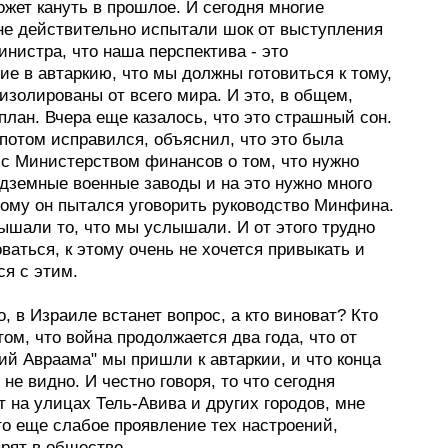
жет кануть в прошлое. И сегодня многие
не действительно испытали шок от выступления
нистра, что наша перспектива - это
е в автаркию, что мы должны готовиться к тому,
изолированы от всего мира. И это, в общем,
план. Вчера еще казалось, что это страшный сон.
потом исправился, объяснил, что это была
 с Министерством финансов о том, что нужно
одземные военные заводы и на это нужно много
тому он пытался уговорить руководство Минфина.
ышали то, что мы услышали. И от этого трудно
ваться, к этому очень не хочется привыкать и
ся с этим.
, в Израиле встанет вопрос, а кто виноват? Кто
том, что война продолжается два года, что от
ий Авраама" мы пришли к автаркии, и что конца
 не видно. И честно говоря, то что сегодня
 на улицах Тель-Авива и других городов, мне
то еще слабое проявление тех настроений,
рят в обществе.