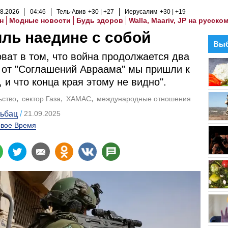
8
.
2026
04
:
46
Тель-Авив
+30
+27
Иерусалим
+30
+19
н
Модные новости
Будь здоров
Walla, Maariv, JP на русско
ль наедине с собой
Выб
оват в том, что война продолжается два
о от "Соглашений Авраама" мы пришли к
, и что конца края этому не видно".
ьство
сектор Газа
ХАМАС
международные отношения
льбац
21.09.2025
вое Время