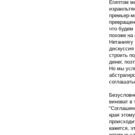
Египтом мо
израильтя
премьер-ми
превращени
что будем 
похоже на 
Нетаниягу 
дискуссия
строить п
денег, поэ
Но мы усл
абстрагиро
соглашать
Безусловно
виноват в 
"Соглашен
края этому
происходит
кажется, э
которые ца