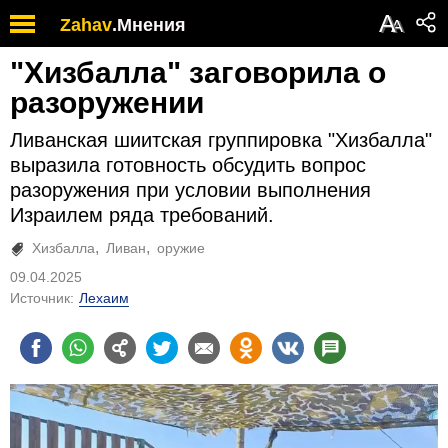
А
Zahav
.
Мнения
А
"Хизбалла" заговорила о
разоружении
Ливанская шиитская группировка "Хизбалла"
выразила готовность обсудить вопрос
разоружения при условии выполнения
Израилем ряда требований.
Хизбалла
Ливан
оружие
09.04.2025
Источник:
Лехаим