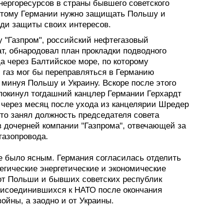
нергоресурсов в страны бывшего советского
потому Германии нужно защищать Польшу и
ади защиты своих интересов.
у "Газпром", российский нефтегазовый
т, обнародовал план прокладки подводного
а через Балтийское море, по которому
 газ мог бы переправляться в Германию
 минуя Польшу и Украину. Вскоре после этого
 покинул тогдашний канцлер Германии Герхардт
 через месяц после ухода из канцелярии Шредер
что занял должность председателя совета
в дочерней компании "Газпрома", отвечающей за
газопровода.
 было ясным. Германия согласилась отделить
егические энергетические и экономические
от Польши и бывших советских республик
рисоединившихся к НАТО после окончания
ойны, а заодно и от Украины.