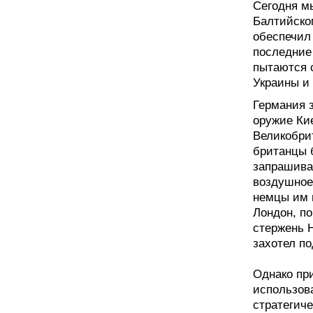
Сегодня мы
Балтийском
обеспечил 
последние
пытаются с
Украины и
Германия 
оружие Кие
Великобри
британцы 
запрашива
воздушное
немцы им в
Лондон, по
стержень Н
захотел п
Однако пр
использов
стратегиче