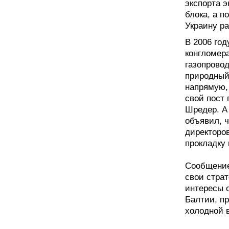
экспорта э
блока, а 
Украину р
В 2006 год
конгломера
газопровод
природный
напрямую,
свой пост
Шредер. А
объявил, 
директоро
прокладку 
Сообщение
свои страт
интересы 
Балтии, п
холодной в