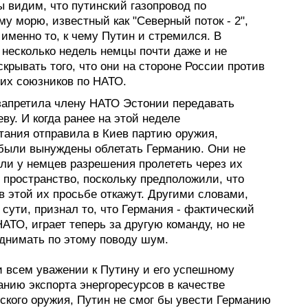
 видим, что путинский газопровод по
у морю, известный как "Северный поток - 2",
именно то, к чему Путин и стремился. В
 несколько недель немцы почти даже и не
крывать того, что они на стороне России против
 их союзников по НАТО.
запретила члену НАТО Эстонии передавать
ву. И когда ранее на этой неделе
тания отправила в Киев партию оружия,
были вынуждены облетать Германию. Они не
ли у немцев разрешения пролететь через их
 пространство, поскольку предположили, что
 этой их просьбе откажут. Другими словами,
 сути, признал то, что Германия - фактический
АТО, играет теперь за другую команду, но не
однимать по этому поводу шум.
и всем уважении к Путину и его успешному
анию экспорта энергоресурсов в качестве
ского оружия, Путин не смог бы увести Германию