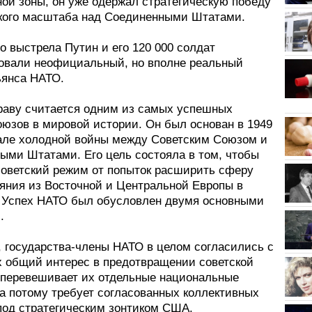
ной зоны, он уже одержал стратегическую победу
кого масштаба над Соединенными Штатами.
о выстрела Путин и его 120 000 солдат
овали неофициальный, но вполне реальный
ьянса НАТО.
раву считается одним из самых успешных
оюзов в мировой истории. Он был основан в 1949
чале холодной войны между Советским Союзом и
ыми Штатами. Его цель состояла в том, чтобы
советский режим от попыток расширить сферу
ияния из Восточной и Центральной Европы в
 Успех НАТО был обусловлен двумя основными
.
, государства-члены НАТО в целом согласились с
их общий интерес в предотвращении советской
 перевешивает их отдельные национальные
 а потому требует согласованных коллективных
под стратегическим зонтиком США.