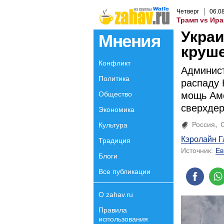
Четверг
06
.
0
Трамп vs Ира
Украи
Мнения
круш
Конфликт
Админист
Политика
распаду
Общество
мощь Аме
сверхде
Экономика
Россия
Культура
Кэролайн Г
Традиция
Источник:
Ев
Блоги
Все публикации
О zahav.ru
Правила
использования