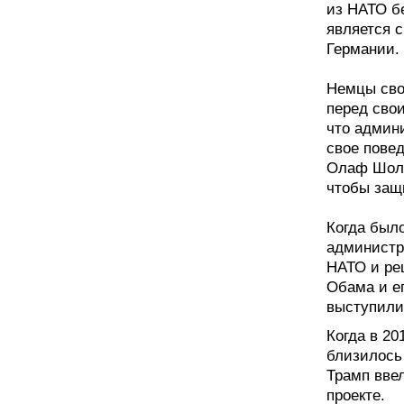
из НАТО бе
является 
Германии.
Немцы сво
перед сво
что админ
свое повед
Олаф Шоль
чтобы защ
Когда было
администр
НАТО и реш
Обама и е
выступили
Когда в 20
близилось
Трамп вве
проекте.