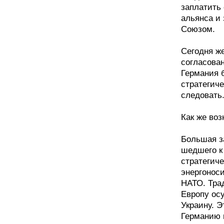
заплатить 
альянса и
Союзом.
Сегодня ж
согласован
Германия 
стратегиче
следовать
Как же во
Большая з
шедшего к 
стратегич
энергонос
НАТО. Трад
Европу ос
Украину. Э
Германию 