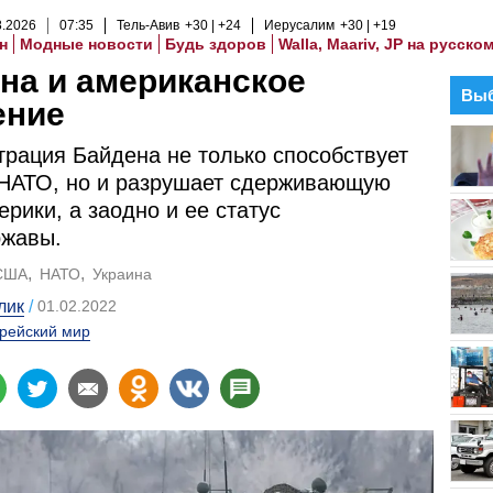
8
.
2026
07
:
35
Тель-Авив
+30
+24
Иерусалим
+30
+19
н
Модные новости
Будь здоров
Walla, Maariv, JP на русско
на и американское
Выб
ение
рация Байдена не только способствует
 НАТО, но и разрушает сдерживающую
рики, а заодно и ее статус
ржавы.
США
НАТО
Украина
лик
01.02.2022
рейский мир