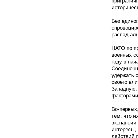
пригранич
историчес
Без единог
спровоцир
распад ал
НАТО по п
военных с
году в на
Соединенн
удержать 
своего вл
Западную.
факторами
Во-первых
тем, что 
экспансии
интересы,
действий 