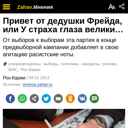
А
Zahav
.
Мнения
А
Привет от дедушки Фрейда,
или У страха глаза велики…
От выборов к выборам эта партия в конце
предвыборной кампании добавляет в свою
агитацию расистские ноты.
ультраортодоксы
выборы
политика
скандалы
расизм
ШАС
Рон Карми
Рон Карми
09.01.2013
Источник:
mnenia.zahav.ru