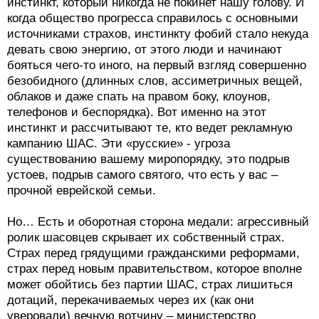
инстинкт, который никогда не покинет нашу голову. И
когда общество прогресса справилось с основными
источниками страхов, инстинкту фобий стало некуда
девать свою энергию, от этого люди и начинают
бояться чего-то иного, на первый взгляд совершенно
безобидного (длинных слов, ассиметричных вещей,
облаков и даже спать на правом боку, клоунов,
телефонов и беспорядка). Вот именно на этот
инстинкт и рассчитывают те, кто ведет рекламную
кампанию ШАС. Эти «русские» - угроза
существованию вашему миропорядку, это подрыв
устоев, подрыв самого святого, что есть у вас –
прочной еврейской семьи.
Но… Есть и оборотная сторона медали: агрессивный
ролик шасовцев скрывает их собственный страх.
Страх перед грядущими гражданскими реформами,
страх перед новым правительством, которое вполне
может обойтись без партии ШАС, страх лишиться
дотаций, перекачиваемых через их (как они
уверовали) вечную вотчину – министерство