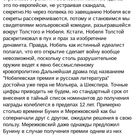
это по-европейски, не устраивая скандала,
секретно.Но через полвека по завещанию Нобеля все
секреты рассекречиваются, потому и становимся мы
свидетелями мольеровской комедии, разыгравшейся
вокруг Толстого и Нобеля. Кстати, Нобеля Толстой
раскритиковал в пух и прах за изобретение
динамита. Правда, Нобель как истинный идеалист
полагал, что его открытие сделает войну вообще
невозможной, поскольку столь разрушительное
оружие ведет к явно бессмысленному
кровопролитию.Дальнейшая драма под названием
"Нобелевская премия и русская литература"
достойна уже пера не Мольера, а Шекспира. Точные
цифры приводить не будем, но стандартный срок от
внесения в тайный список номинантов до получения
награды колеблется в пределах 12 лет. Примерно
столько времени Бунин и Мережковский как бы
соперничали друг с другом, ожидали решения в свою
пользу. Мережковский даже однажды предложил
Бунину в случае получения премии одним из них