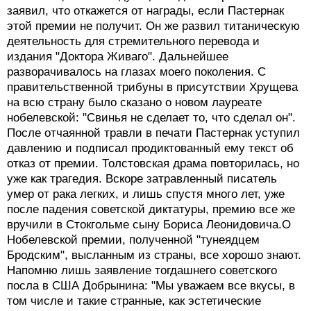
заявил, что откажется от награды, если Пастернак
этой премии не получит. Он же развил титаническую
деятельность для стремительного перевода и
издания "Доктора Живаго". Дальнейшее
разворачивалось на глазах моего поколения. С
правительственной трибуны в присутствии Хрущева
на всю страну было сказано о новом лауреате
нобелевской: "Свинья не сделает то, что сделал он".
После отчаянной травли в печати Пастернак уступил
давлению и подписал продиктованный ему текст об
отказ от премии. Толстовская драма повторилась, но
уже как трагедия. Вскоре затравленный писатель
умер от рака легких, и лишь спустя много лет, уже
после падения советской диктатуры, премию все же
вручили в Стокгольме сыну Бориса Леонидовича.О
Нобелевской премии, полученной "тунеядцем
Бродским", высланным из страны, все хорошо знают.
Напомню лишь заявление тогдашнего советского
посла в США Добрынина: "Мы уважаем все вкусы, в
том числе и такие странные, как эстетические