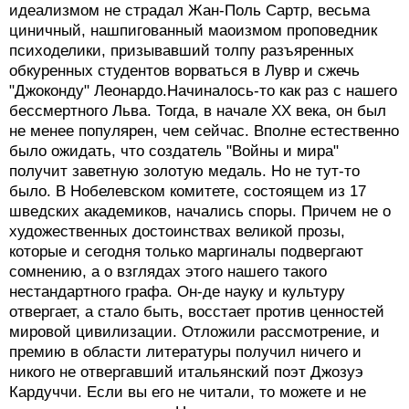
идеализмом не страдал Жан-Поль Сартр, весьма
циничный, нашпигованный маоизмом проповедник
психоделики, призывавший толпу разъяренных
обкуренных студентов ворваться в Лувр и сжечь
"Джоконду" Леонардо.Начиналось-то как раз с нашего
бессмертного Льва. Тогда, в начале ХХ века, он был
не менее популярен, чем сейчас. Вполне естественно
было ожидать, что создатель "Войны и мира"
получит заветную золотую медаль. Но не тут-то
было. В Нобелевском комитете, состоящем из 17
шведских академиков, начались споры. Причем не о
художественных достоинствах великой прозы,
которые и сегодня только маргиналы подвергают
сомнению, а о взглядах этого нашего такого
нестандартного графа. Он-де науку и культуру
отвергает, а стало быть, восстает против ценностей
мировой цивилизации. Отложили рассмотрение, и
премию в области литературы получил ничего и
никого не отвергавший итальянский поэт Джозуэ
Кардуччи. Если вы его не читали, то можете и не