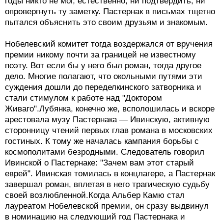
годы никто не мог, естественно, ни подтвердить, ни
опровергнуть ту заметку. Пастернак в письмах тщетно
пытался объяснить это своим друзьям и знакомым.
Нобелевский комитет тогда воздержался от вручения
премии никому почти за границей не известному
поэту. Вот если бы у него был роман, тогда другое
дело. Многие полагают, что окольными путями эти
суждения дошли до переделкинского затворника и
стали стимулом к работе над "Доктором
Живаго".Лубянка, конечно же, всполошилась и вскоре
арестовала музу Пастернака — Ивинскую, активную
сторонницу чтений первых глав романа в московских
гостиных. К тому же началась кампания борьбы с
космополитами безродными. Следователь говорил
Ивинской о Пастернаке: "Зачем вам этот старый
еврей". Ивинская томилась в концлагере, а Пастернак
завершал роман, вплетая в него трагическую судьбу
своей возлюбленной.Когда Альбер Камю стал
лауреатом Нобелевской премии, он сразу выдвинул
в номинацию на следующий год Пастернака и