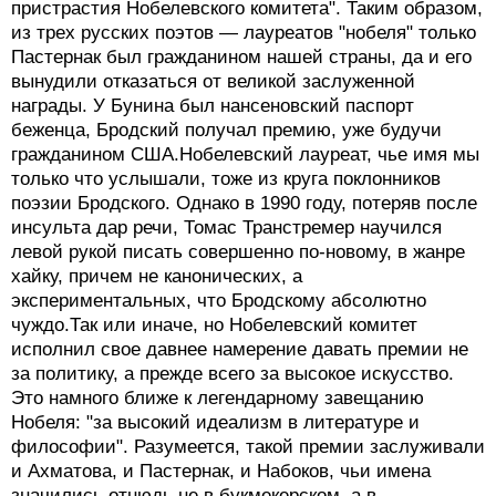
пристрастия Нобелевского комитета". Таким образом,
из трех русских поэтов — лауреатов "нобеля" только
Пастернак был гражданином нашей страны, да и его
вынудили отказаться от великой заслуженной
награды. У Бунина был нансеновский паспорт
беженца, Бродский получал премию, уже будучи
гражданином США.Нобелевский лауреат, чье имя мы
только что услышали, тоже из круга поклонников
поэзии Бродского. Однако в 1990 году, потеряв после
инсульта дар речи, Томас Транстремер научился
левой рукой писать совершенно по-новому, в жанре
хайку, причем не канонических, а
экспериментальных, что Бродскому абсолютно
чуждо.Так или иначе, но Нобелевский комитет
исполнил свое давнее намерение давать премии не
за политику, а прежде всего за высокое искусство.
Это намного ближе к легендарному завещанию
Нобеля: "за высокий идеализм в литературе и
философии". Разумеется, такой премии заслуживали
и Ахматова, и Пастернак, и Набоков, чьи имена
значились отнюдь не в букмекерском, а в