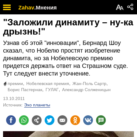
А
Zahav
.
Мнения
А
"Заложили динамиту – ну-ка
дрызнь!"
Узнав об этой "инновации", Бернард Шоу
сказал, что Нобелю простят изобретение
динамита, но за Нобелевскую премию
придется держать ответ на Страшном суде.
Тут следует внести уточнение.
премии
Нобелевская премия
Жан-Поль Сартр
Борис Пастернак
ГУЛАГ
Александр Солженицын
13.10.2011
Источник:
Эхо планеты