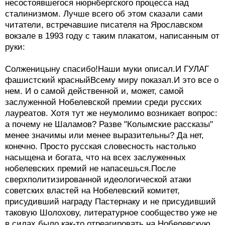
несостоявшегося нюрнбергского процесса над
сталинизмом. Лучше всего об этом сказали сами
читатели, встречавшие писателя на Ярославском
вокзале в 1993 году с таким плакатом, написанным от
руки:
Солженицыну спасибо!Наши муки описал.И ГУЛАГ
фашистский красныйВсему миру показал.И это все о
нем. И о самой действенной и, может, самой
заслуженной Нобелевской премии среди русских
лауреатов. Хотя тут же неумолимо возникает вопрос:
а почему не Шаламов? Разве "Колымские рассказы"
менее значимы или менее выразительны? Да нет,
конечно. Просто русская словесность настолько
насыщена и богата, что на всех заслуженных
нобелевских премий не напасешься.После
сверхполитизированной идеологической атаки
советских властей на Нобелевский комитет,
присудивший награду Пастернаку и не присудивший
таковую Шолохову, литературное сообщество уже не
в силах было как-то отреагировать на Нобелевскую