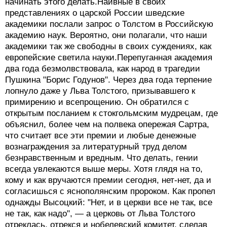
начинать этого делать.Наивные в своих
представлениях о царской России шведские
академики послали запрос о Толстом в Российскую
академию наук. Вероятно, они полагали, что наши
академики так же свободны в своих суждениях, как
европейские светила науки.Перепуганная академия
два года безмолвствовала, как народ в трагедии
Пушкина "Борис Годунов". Через два года терпение
лопнуло даже у Льва Толстого, призывавшего к
примирению и всепрощению. Он обратился с
открытым посланием к стокгольмским мудрецам, где
объяснил, более чем на полвека опережая Сартра,
что считает все эти премии и любые денежные
вознаграждения за литературный труд делом
безнравственным и вредным. Что делать, гении
всегда увлекаются выше меры. Хотя глядя на то,
кому и как вручаются премии сегодня, нет-нет, да и
согласишься с яснополянским пророком. Как пропел
однажды Высоцкий: "Нет, и в церкви все не так, все
не так, как надо", — а церковь от Льва Толстого
отреклась, отрекся и нобелевский комитет, сделав