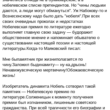
нобелевском списке претендентов. Но "чины людьми
даются, а люди могут обмануться". Уж Набокову-то и
Вознесенскому надо было дать "нобеля".При всех
своих очевидных проколах и недостатках
Нобелевская премия по литературе ежегодно
выполняет главную свою задачу — будоражит
общественное мнение и напоминает обывателю о
существовании настоящей поэзии и настоящей
литературы.Когда-то Маяковский писал:
Мне быпамятник при жизниполагается по
чину.Заложил быдинамиту— ну-ка,дрызнь!
Ненавижувсяческую мертвечину!Обожаювсяческую
жизнь!
Изобретатель динамита Нобель сотворил такой
памятник — Нобелевскую премию по
литературе.Солженицын к моменту получения
премии был изгнанником, лишенным советского
гражданства. При всей трагичности его биографии и