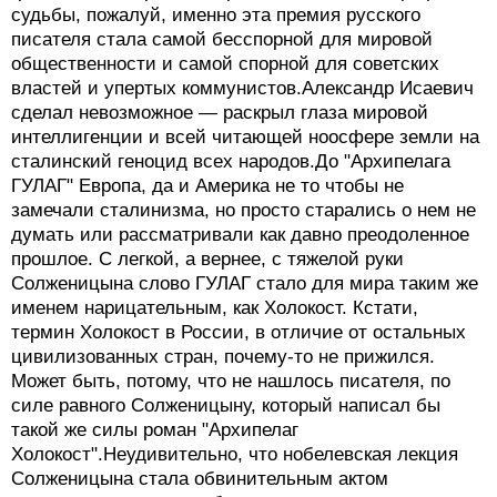
судьбы, пожалуй, именно эта премия русского
писателя стала самой бесспорной для мировой
общественности и самой спорной для советских
властей и упертых коммунистов.Александр Исаевич
сделал невозможное — раскрыл глаза мировой
интеллигенции и всей читающей ноосфере земли на
сталинский геноцид всех народов.До "Архипелага
ГУЛАГ" Европа, да и Америка не то чтобы не
замечали сталинизма, но просто старались о нем не
думать или рассматривали как давно преодоленное
прошлое. С легкой, а вернее, с тяжелой руки
Солженицына слово ГУЛАГ стало для мира таким же
именем нарицательным, как Холокост. Кстати,
термин Холокост в России, в отличие от остальных
цивилизованных стран, почему-то не прижился.
Может быть, потому, что не нашлось писателя, по
силе равного Солженицыну, который написал бы
такой же силы роман "Архипелаг
Холокост".Неудивительно, что нобелевская лекция
Солженицына стала обвинительным актом