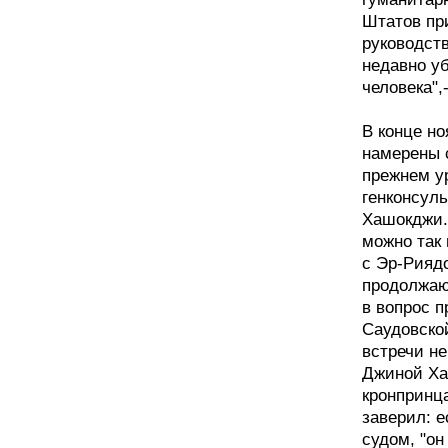
Штатов пр
руководст
недавно у
человека",
В конце н
намерены 
прежнем у
генконсул
Хашокджи.
можно так 
с Эр-Рияд
продолжаю
в вопрос п
Саудовско
встречи н
Джиной Ха
кронпринца
заверил: 
судом, "он