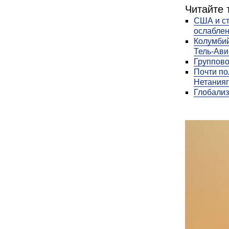
Читайте 
США и ст
ослабле
Колумбий
Тель-Ави
Группово
Почти по
Нетанияг
Глобали