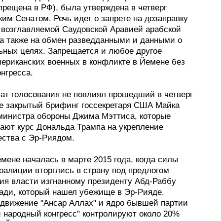
прещена в РФ), была утверждена в четверг
им Сенатом. Речь идет о запрете на дозаправку
 возглавляемой Саудовской Аравией арабской
 а также на обмен разведданными и данными о
ьных целях. Запрещается и любое другое
мериканских военных в конфликте в Йемене без
нгресса.
тат голосования не повлиял прошедший в четверг
се закрытый брифинг госсекретаря США Майка
министра обороны Джима Мэттиса, которые
ают курс Дональда Трампа на укрепление
ества с Эр-Риядом.
мене началась в марте 2015 года, когда силы
оалиции вторглись в страну под предлогом
ия власти изгнанному президенту Абд-Раббу
ади, который нашел убежище в Эр-Рияде.
 движение "Ансар Аллах" и ядро бывшей партии
 народный конгресс" контролируют около 20%