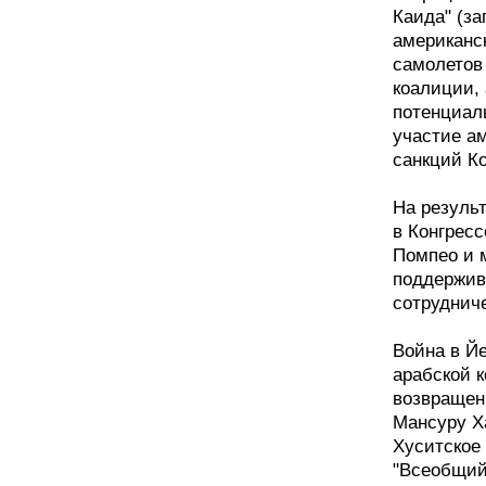
Каида" (за
американск
самолетов
коалиции,
потенциал
участие а
санкций Ко
На резуль
в Конгрес
Помпео и 
поддержив
сотруднич
Война в Йе
арабской к
возвращен
Мансуру Х
Хуситское
"Всеобщий