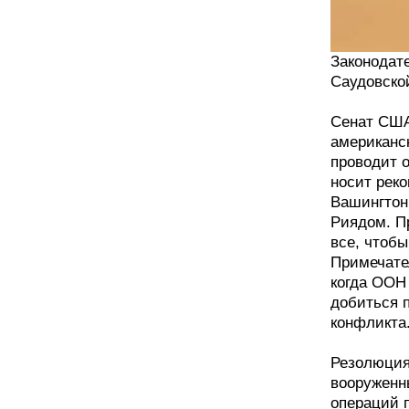
Законодат
Саудовско
Сенат США
американс
проводит 
носит реко
Вашингтон 
Риядом. П
все, чтобы
Примечател
когда ООН 
добиться 
конфликта
Резолюция
вооруженн
операций п