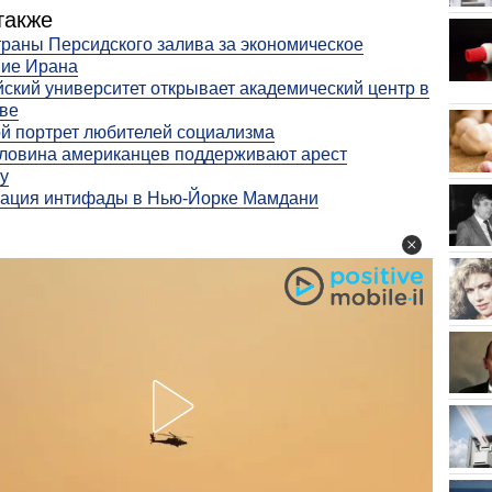
также
раны Персидского залива за экономическое
ние Ирана
ский университет открывает академический центр в
ве
й портрет любителей социализма
ловина американцев поддерживают арест
у
зация интифады в Нью‑Йорке Мамдани