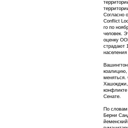
территори
территори
Согласно 
Conflict L
го по нояб
человек. 
оценку ОО
страдают 1
населения
Вашингтон
коалицию,
меняться.
Хашокджи,
конфликте
Сенате.
По словам
Берни Сан
йеменский
гуманитар