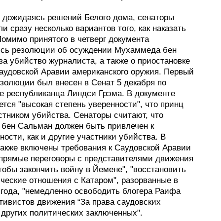
не дожидаясь решений Белого дома, сенаторы
и сразу несколько вариантов того, как наказать
Помимо принятого в четверг документа
сь резолюции об осуждении Мухаммеда бен
а убийство журналиста, а также о приостановке
аудовской Аравии американского оружия. Первый
езолюции был внесен в Сенат 5 декабря по
е республиканца Линдси Грэма. В документе
тся "высокая степень уверенности", что принц
стником убийства. Сенаторы считают, что
бен Сальман должен быть привлечен к
ности, как и другие участники убийства. В
также включены требования к Саудовской Аравии
 прямые переговоры с представителями движения
тобы закончить войну в Йемене", "восстановить
ческие отношения с Катаром", разорванные в
 года, "немедленно освободить блогера Раифа
тивистов движения “За права саудовских
 других политических заключенных".