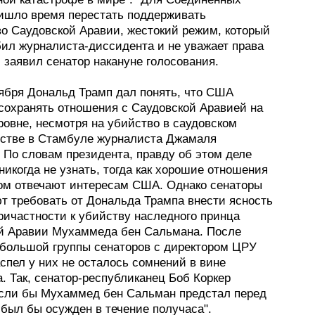
ишло время перестать поддерживать
во Саудовской Аравии, жестокий режим, который
бил журналиста-диссидента и не уважает права
- заявил сенатор накануне голосования.
оября Дональд Трамп дал понять, что США
сохранять отношения с Саудовской Аравией на
ровне, несмотря на убийство в саудовском
ьстве в Стамбуле журналиста Джамаля
 По словам президента, правду об этом деле
никогда не узнать, тогда как хорошие отношения
ом отвечают интересам США. Однако сенаторы
т требовать от Дональда Трампа внести ясность
ричастности к убийству наследного принца
й Аравии Мухаммеда бен Сальмана. После
ебольшой группы сенаторов с директором ЦРУ
спел у них не осталось сомнений в вине
. Так, сенатор-республиканец Боб Коркер
если бы Мухаммед бен Сальман предстал перед
 был бы осужден в течение получаса".