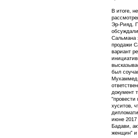
В итоге, 
рассмотрел
Эр-Рияд. 
обсуждали
Сальмана з
продажи С
вариант р
инициатив
высказывае
был соуча
Мухаммед 
ответствен
документ 
"провести
хуситов, ч
дипломати
июне 2017
Бадави, ак
женщин” и