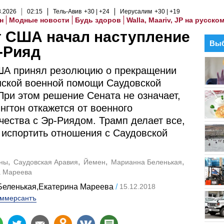
8
.
2026
02
:
15
Тель-Авив
+30
+24
Иерусалим
+30
+19
н
Модные новости
Будь здоров
Walla, Maariv, JP на русско
т США начал наступление
Выб
-Рияд
ША принял резолюцию о прекращении
ской военной помощи Саудовской
При этом решение Сената не означает,
нгтон откажется от военного
чества с Эр-Риядом. Трамп делает все,
 испортить отношения с Саудовской
ны
Саудовская Аравия
Йемен
Марианна Беленькая
а Мареева
Беленькая,Екатерина Мареева
15.12.2018
ммерсантъ