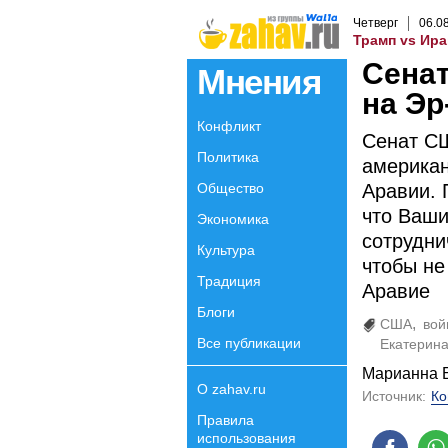
Четверг
06
.
0
Трамп vs Ира
Сена
Мнения
на Эр
Конфликт
Сенат С
Политика
американ
Общество
Аравии. 
что Ваши
Экономика
сотрудни
Культура
чтобы не
Традиция
Аравие
Блоги
США
вой
Все публикации
Екатерин
Марианна 
О zahav.ru
Источник:
Ко
Правила
использования