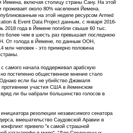
и Йемена, включая столицу страны Сану. На этой
и проживает около 80% населения Йемена.
опубликованным на этой неделе ресурсом Armed
ocation & Event Data Project данным, с января 2016-
рь 2018 года в Йемене погибли свыше 60 тыс.
Это более чем в шесть раз превышает последнюю
Н. От голода в Йемене, по данным ООН,
4 млн человек - это примерно половина
 страны.
 с самого начала поддерживал арабскую
 но постепенно общественное мнение стало
 Однако если бы не убийство Джамаля
 противники участия США в йеменском
 вряд ли бы набрали большинство голосов в
 инициатора резолюции независимого сенатора
дерса, вмешательство Саудовской Аравии в
 конфликт привело "к самой страшной
ной катастрофе в мире". "Для Соединенных