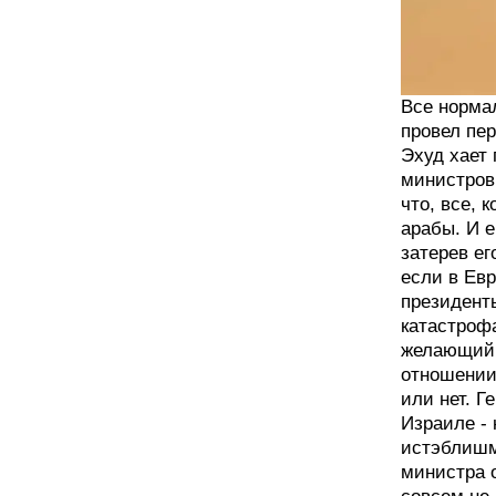
Все нормал
провел пер
Эхуд хает
министров
что, все, 
арабы. И е
затерев ег
если в Евр
президенты
катастрофа
желающий 
отношении 
или нет. Г
Израиле -
истэблишм
министра о