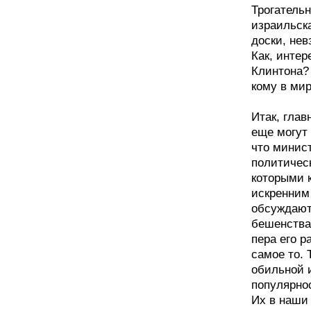
Трогательн
израильска
доски, не
Как, интер
Клинтона? 
кому в ми
Итак, глав
еще могут 
что минист
политичес
которыми 
искренним
обсуждают
бешенства 
пера его р
самое то. 
обильной и
популярнос
Их в наши