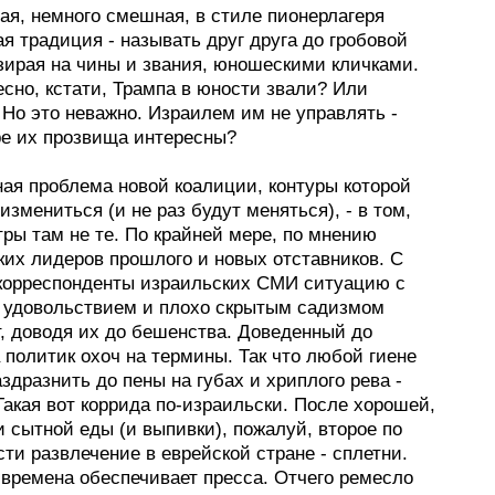
ая, немного смешная, в стиле пионерлагеря
я традиция - называть друг друга до гробовой
взирая на чины и звания, юношескими кличками.
есно, кстати, Трампа в юности звали? Или
Но это неважно. Израилем им не управлять -
ре их прозвища интересны?
ная проблема новой коалиции, контуры которой
измениться (и не раз будут меняться), - в том,
ры там не те. По крайней мере, по мнению
ких лидеров прошлого и новых отставников. С
корреспонденты израильских СМИ ситуацию с
 удовольствием и плохо скрытым садизмом
, доводя их до бешенства. Доведенный до
политик охоч на термины. Так что любой гиене
аздразнить до пены на губах и хриплого рева -
Такая вот коррида по-израильски. После хорошей,
 сытной еды (и выпивки), пожалуй, второе по
ти развлечение в еврейской стране - сплетни.
 времена обеспечивает пресса. Отчего ремесло