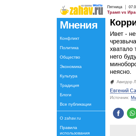
Пятница
07
.
0
Трамп vs Ира
Корри
Мнения
Ивет - н
Конфликт
чрезвыча
Политика
хватало 
него буд
Общество
миноборо
Экономика
неясно.
Культура
Авигдор 
Традиция
Евгений Са
Блоги
Источник:
Мы
Все публикации
О zahav.ru
Правила
использования