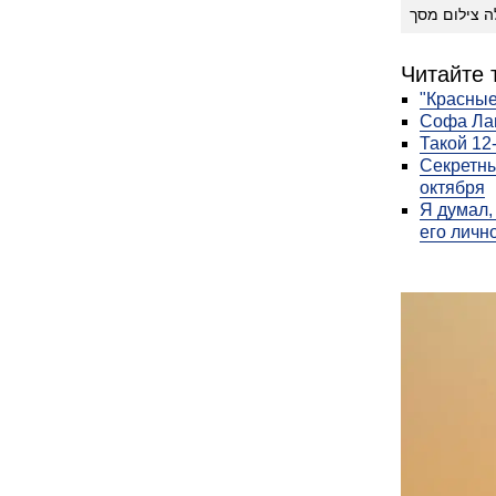
ה צילום מסך
Читайте 
"Красные
Софа Ла
Такой 12
Секретны
октября
Я думал,
его личн