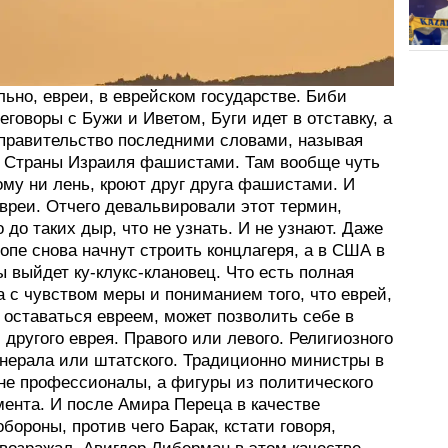
ьно, евреи, в еврейском государстве. Биби
еговоры с Бужи и Иветом, Буги идет в отставку, а
 правительство последними словами, называя
 Страны Израиля фашистами. Там вообще чуть
кому ни лень, кроют друг друга фашистами. И
вреи. Отчего девальвировали этот термин,
о до таких дыр, что не узнать. И не узнают. Даже
опе снова начнут строить концлагеря, а в США в
 выйдет ку-клукс-клановец. Что есть полная
 с чувством меры и пониманием того, что еврей,
оставаться евреем, может позволить себе в
другого еврея. Правого или левого. Религиозного
енерала или штатского. Традиционно министры в
 не профессионалы, а фигуры из политического
ента. И после Амира Переца в качестве
бороны, против чего Барак, кстати говоря,