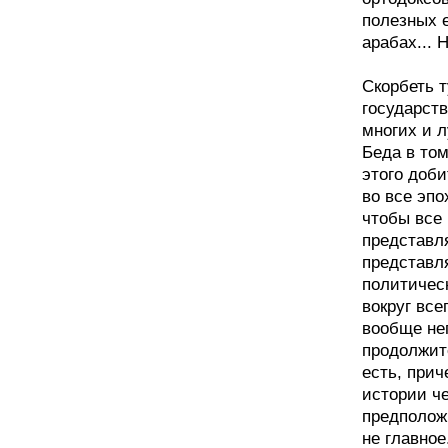
полезных е
арабах... 
Скорбеть т
государств
многих и 
Беда в том
этого доби
во все эпо
чтобы все 
представл
представл
политичес
вокруг все
вообще неп
продолжите
есть, прич
истории ч
предполож
не главное