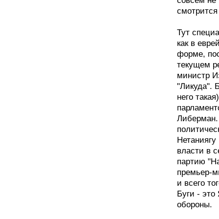
совсем не 
смотрится
Тут специа
как в евре
форме, пос
текущем ре
министр И
"Ликуда". 
него такая
парламентс
Либерман.
политическ
Нетаниягу 
власти в с
партию "На
премьер-м
и всего то
Буги - это
обороны.