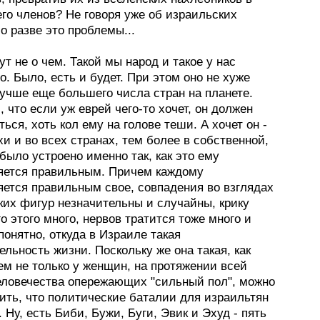
го членов? Не говоря уже об израильских
Но разве это проблемы...
ут не о чем. Такой мы народ и такое у нас
о. Было, есть и будет. При этом оно не хуже
лучше еще большего числа стран на планете.
, что если уж еврей чего-то хочет, он должен
ться, хоть кол ему на голове теши. А хочет он -
хи и во всех странах, тем более в собственной,
было устроено именно так, как это ему
яется правильным. Причем каждому
яется правильным свое, совпадения во взглядах
ких фигур незначительны и случайны, крику
го этого много, нервов тратится тоже много и
онятно, откуда в Израиле такая
льность жизни. Поскольку же она такая, как
ем не только у женщин, на протяжении всей
еловечества опережающих "сильный пол", можно
ить, что политические баталии для израильтян
. Ну, есть Биби, Бужи, Буги, Эвик и Эхуд - пять