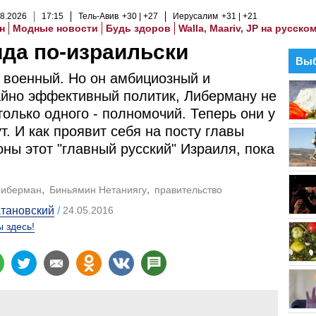
8
.
2026
17
:
15
Тель-Авив
+30
+27
Иерусалим
+31
+21
н
Модные новости
Будь здоров
Walla, Maariv, JP на русско
да по-израильски
Выб
е военный. Но он амбициозный и
йно эффективный политик, Либерману не
только одного - полномочий. Теперь они у
ут. И как проявит себя на посту главы
ны этот "главный русский" Израиля, пока
Либерман
Биньямин Нетаниягу
правительство
тановский
24.05.2016
 здесь!