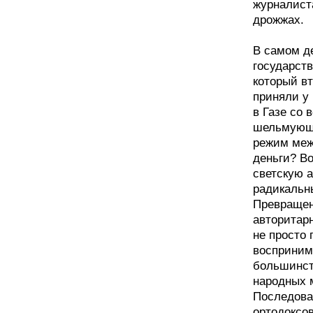
журналиста
дрожжах.
В самом де
государств
который вт
приняли у
в Газе со 
шельмующа
режим меж
деньги? В
светскую а
радикальн
Превращен
авторитар
не просто 
восприним
большинст
народных 
Последова
ортодоксов