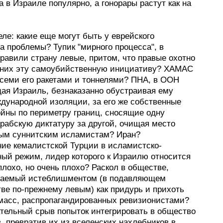
 в Израиле популярно, а гонорары растут как на
ле: какие еще могут быть у еврейского
а проблемы? Тупик "мирного процесса", в
равили страну левые, притом, что правые охотно
 них эту самоубийственную инициативу? ХАМАС
всеми его ракетами и тоннелями? ПНА, в ООН
я Израиль, безнаказанно обустраивая ему
дународной изоляции, за его же собственные
ойны по периметру границ, сносящие одну
рабскую диктатуру за другой, очищая место
ым суннитским исламистам? Иран?
ие кемалистской Турции в исламистско-
ный режим, лидер которого к Израилю относится
плохо, но очень плохо? Раскол в обществе,
аемый истеблишментом (в подавляющем
ве по-прежнему левым) как придурь и прихоть
масс, распропагандированных ревизионистами?
тельный срыв попыток интегрировать в общество
, превратив их из вселенских нахлебников в