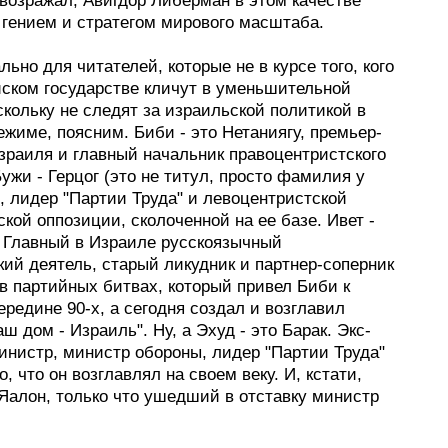
возражал, Авигдор Либерман в этом качестве
 гением и стратегом мирового масштаба.
льно для читателей, которые не в курсе того, кого
йском государстве кличут в уменьшительной
кольку не следят за израильской политикой в
жиме, поясним. Биби - это Нетаниягу, премьер-
зраиля и главный начальник правоцентристского
Бужи - Герцог (это не титул, просто фамилия у
), лидер "Партии Труда" и левоцентристской
кой оппозиции, сколоченной на ее базе. Ивет -
 Главный в Израиле русскоязычный
ий деятель, старый ликудник и партнер-соперник
в партийных битвах, который привел Биби к
ередине 90-х, а сегодня создал и возглавил
ш дом - Израиль". Ну, а Эхуд - это Барак. Экс-
инистр, министр обороны, лидер "Партии Труда"
го, что он возглавлял на своем веку. И, кстати,
 Яалон, только что ушедший в отставку министр