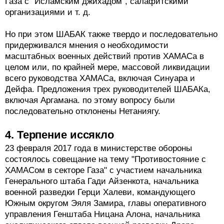
Газа с "Исламским джихадом", салафитскими
организациями и т. д.
Но при этом ШАБАК также твердо и последовательно
придерживался мнения о необходимости
масштабных военных действий против ХАМАСа в
целом или, по крайней мере, массовой ликвидации
всего руководства ХАМАСа, включая Синуара и
Дейфа. Предложения трех руководителей ШАБАКа,
включая Аргамана. по этому вопросу были
последовательно отклонены Нетаниягу.
4. Терпение иссякло
23 февраля 2017 года в министерстве обороны
состоялось совещание на тему "Противостояние с
ХАМАСом в секторе Газа" с участием начальника
Генерального штаба Гади Айзенкота, начальника
военной разведки Герци Халеви, командующего
Южным округом Эяля Замира, главы оперативного
управления Генштаба Ницана Алона, начальника