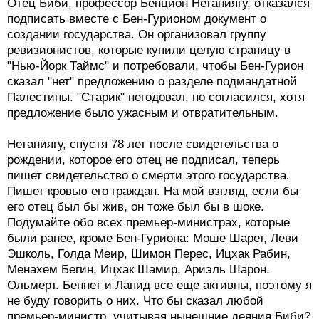
Отец Биби, профессор Бенцион Нетаниягу, отказался
подписать вместе с Бен-Гурионом документ о
создании государства. Он организовал группу
ревизионистов, которые купили целую страницу в
"Нью-Йорк Таймс" и потребовали, чтобы Бен-Гурион
сказал "нет" предложению о разделе подмандатной
Палестины. "Старик" негодовал, но согласился, хотя
предложение было ужасным и отвратительным.
Нетаниягу, спустя 78 лет после свидетельства о
рождении, которое его отец не подписал, теперь
пишет свидетельство о смерти этого государства.
Пишет кровью его граждан. На мой взгляд, если бы
его отец был бы жив, он тоже был бы в шоке.
Подумайте обо всех премьер-министрах, которые
были ранее, кроме Бен-Гуриона: Моше Шарет, Леви
Эшколь, Голда Меир, Шимон Перес, Ицхак Рабин,
Менахем Бегин, Ицхак Шамир, Ариэль Шарон.
Ольмерт. Беннет и Лапид все еще активны, поэтому я
не буду говорить о них. Что бы сказал любой
премьер-министр, учитывая нынешние деяния Биби?