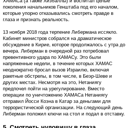
ХАМАСа (а также Хизбаллы) и воспитал целые
поколения начальников Генштаба под его началом,
которые упорно отказывались смотреть правде в
глаза и признать реальность.
13 ноября 2018 года терпение Либермана иссякло.
Кабинет министров собрался на драматическое
обсуждение в Кирие, которое продолжалось с утра до
вечера. Либерман в очередной раз потребовал
превентивного удара по ХАМАСу. Это были
напряженные недели, в течение которых ХАМАС
неоднократно бросал вызов Израилю, включая
ракетные обстрелы, в том числе, в Беэр-Шеве и
других местах. Несмотря на это, Нетаниягу
предпочел пойти на урегулирование. Вместо
операции по уничтожению ХАМАСа Нетаниягу
отправил Йосси Коэна в Катар за деньгами для
террористической организации. На следующий день
Либерман положил ключи на стол и подал в отставку.
5. Смотреть чудовищу в глаза