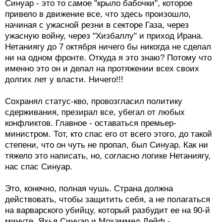
Синуар - это то самое "крыло бабочки", которое
привело в движение все, что здесь произошло,
начиная с ужасной резни в секторе Газа, через
ужасную войну, через "Хизбаллу" и приход Ирана.
Нетаниягу до 7 октября ничего бы никогда не сделал
ни на одном фронте. Откуда я это знаю? Потому что
именно это он и делал на протяжении всех своих
долгих лет у власти. Ничего!!!
Сохранял статус-кво, провозгласил политику
сдерживания, презирал все, убегал от любых
конфликтов. Главное - оставаться премьер-
министром. Тот, кто спас его от всего этого, до такой
степени, что он чуть не пропал, был Синуар. Как ни
тяжело это написать, но, согласно логике Нетаниягу,
нас спас Синуар.
Это, конечно, полная чушь. Страна должна
действовать, чтобы защитить себя, а не полагаться
на варварского убийцу, который разбудит ее на 90-й
минуте. Яхья Синуар и Мохаммед Дейф -