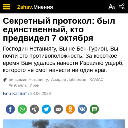
А
Zahav
.
Мнения
А
Секретный протокол: был
единственный, кто
предвидел 7 октября
Господин Нетаниягу, Вы не Бен-Гурион, Вы
почти его противоположность. За короткое
время Вам удалось нанести Израилю ущерб,
которого не смог нанести ни один враг.
Биньямин Нетаниягу
Авигдор Либерман
ХАМАС
Хизбалла
Иран
Бен Каспит
28.06.2026