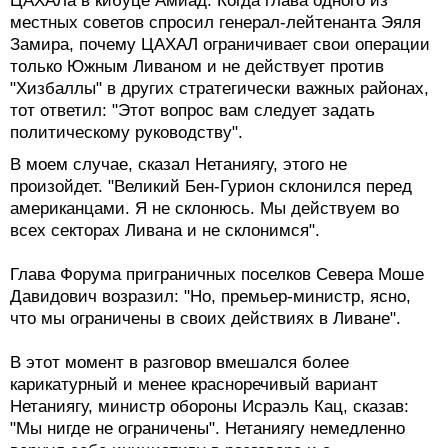
ЦАХАЛа в кибуце Амиад. Когда глава одного из
местных советов спросил генерал-лейтенанта Эяля
Замира, почему ЦАХАЛ ограничивает свои операции
только Южным Ливаном и не действует против
"Хизбаллы" в других стратегически важных районах,
тот ответил: "Этот вопрос вам следует задать
политическому руководству".
В моем случае, сказал Нетаниягу, этого не
произойдет. "Великий Бен-Гурион склонился перед
американцами. Я не склонюсь. Мы действуем во
всех секторах Ливана и не склонимся".
Глава Форума приграничных поселков Севера Моше
Давидович возразил: "Но, премьер-министр, ясно,
что мы ограничены в своих действиях в Ливане".
В этот момент в разговор вмешался более
карикатурный и менее красноречивый вариант
Нетаниягу, министр обороны Исраэль Кац, сказав:
"Мы нигде не ограничены". Нетаниягу немедленно