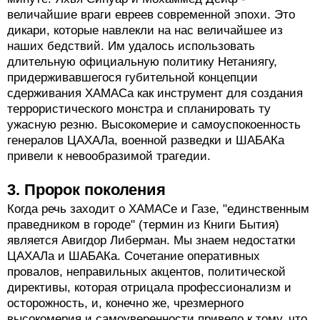
величайшие враги евреев современной эпохи. Это
дикари, которые навлекли на нас величайшее из
наших бедствий. Им удалось использовать
длительную официальную политику Нетаниягу,
придерживавшегося губительной концепции
сдерживания ХАМАСа как инструмент для создания
террористического монстра и спланировать ту
ужасную резню. Высокомерие и самоуспокоенность
генералов ЦАХАЛа, военной разведки и ШАБАКа
привели к невообразимой трагедии.
3. Пророк поколения
Когда речь заходит о ХАМАСе и Газе, "единственным
праведником в городе" (термин из Книги Бытия)
является Авигдор Либерман. Мы знаем недостатки
ЦАХАЛа и ШАБАКа. Сочетание оперативных
провалов, неправильных акцентов, политической
директивы, которая отрицала профессионализм и
осторожность, и, конечно же, чрезмерного
высокомерия и самоуверенности привело к тому, что