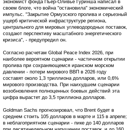
экономист фонда Пьер-Оливье Гуринша написал в
своем блоге, что война "остановила" экономический
импульс. "Закрытие Ормузского пролива и серьезный
ущерб критической инфраструктуре региона,
центрального для мировых углеводородных поставок,
создают перспективу масштабного энергетического
кризиса", - предупредил он.
Согласно расчетам Global Peace Index 2026, при
наиболее вероятном сценарии - частичном открытии
пролива при сохраняющемся иранском морском
давлении - потери мирового ВВП в 2026 году
составят около 1,3 триллиона долларов, или 0,6%
мирового производства. При наихудшем сценарии
возобновления полноценных боевых действий эта
цифра вырастет до 3,5 триллиона долларов.
Goldman Sachs прогнозировал, что Brent будет в
среднем стоить 105 долларов в марте и 115 в апреле;
в неблагоприятном сценарии - пике до 140 долларов
при десятинедельном нарушении поставок, и до 160