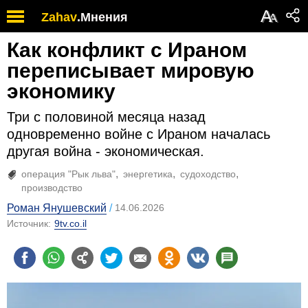
А
Zahav
.
Мнения
А
Как конфликт с Ираном
переписывает мировую
экономику
Три с половиной месяца назад
одновременно войне с Ираном началась
другая война - экономическая.
операция "Рык льва"
энергетика
судоходство
производство
Роман Янушевский
14.06.2026
Источник:
9tv.co.il