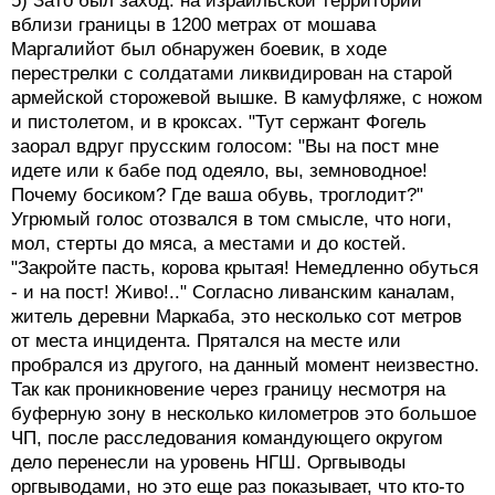
5) Зато был заход: на израильской территории
вблизи границы в 1200 метрах от мошава
Маргалийот был обнаружен боевик, в ходе
перестрелки с солдатами ликвидирован на старой
армейской сторожевой вышке. В камуфляже, с ножом
и пистолетом, и в кроксах. "Тут сержант Фогель
заорал вдруг прусским голосом: "Вы на пост мне
идете или к бабе под одеяло, вы, земноводное!
Почему босиком? Где ваша обувь, троглодит?"
Угрюмый голос отозвался в том смысле, что ноги,
мол, стерты до мяса, а местами и до костей.
"Закройте пасть, корова крытая! Немедленно обуться
- и на пост! Живо!.." Согласно ливанским каналам,
житель деревни Маркаба, это несколько сот метров
от места инцидента. Прятался на месте или
пробрался из другого, на данный момент неизвестно.
Так как проникновение через границу несмотря на
буферную зону в несколько километров это большое
ЧП, после расследования командующего округом
дело перенесли на уровень НГШ. Оргвыводы
оргвыводами, но это еще раз показывает, что кто-то