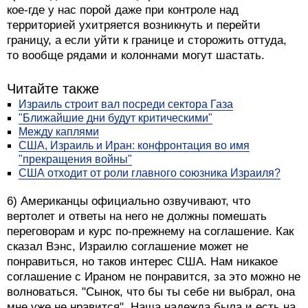
кое-где у нас порой даже при контроле над
территорией ухитряется возникнуть и перейти
границу, а если уйти к границе и сторожить оттуда,
то вообще рядами и колоннами могут шастать.
Читайте также
Израиль строит вал посреди сектора Газа
"Ближайшие дни будут критическими"
Между каплями
США, Израиль и Иран: конфронтация во имя
"прекращения войны"
США отходит от роли главного союзника Израиля?
6) Американцы официально озвучивают, что
вертолет и ответы на него не должны помешать
переговорам и курс по-прежнему на соглашение. Как
сказал Вэнс, Израилю соглашение может не
понравиться, но таков интерес США. Нам никакое
соглашение с Ираном не понравится, за это можно не
волноваться. "Сынок, что бы ты себе ни выбрал, она
мне уже не нравится". Наша надежда была и есть на