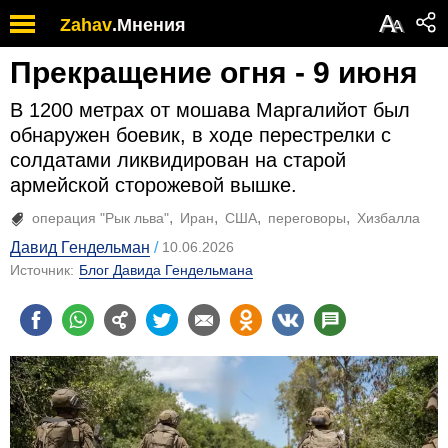
А
Zahav
.
Мнения
А
Прекращение огня - 9 июня
В 1200 метрах от мошава Маргалийот был
обнаружен боевик, в ходе перестрелки с
солдатами ликвидирован на старой
армейской сторожевой вышке.
операция "Рык льва"
Иран
США
переговоры
Хизбалла
Давид Гендельман
10.06.2026
Источник:
Блог Давида Гендельмана