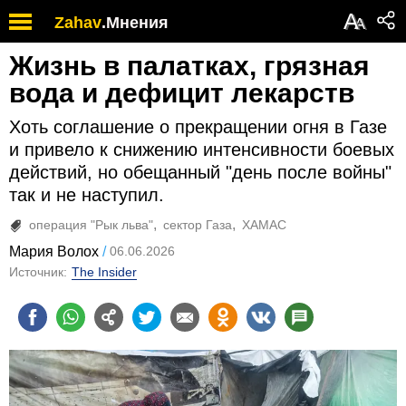
А
Zahav
.
Мнения
А
Жизнь в палатках, грязная
вода и дефицит лекарств
Хоть соглашение о прекращении огня в Газе
и привело к снижению интенсивности боевых
действий, но обещанный "день после войны"
так и не наступил.
операция "Рык льва"
сектор Газа
ХАМАС
Мария Волох
06.06.2026
Источник:
The Insider