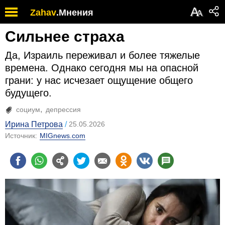
А
Zahav
.
Мнения
А
Сильнее страха
Да, Израиль переживал и более тяжелые
времена. Однако сегодня мы на опасной
грани: у нас исчезает ощущение общего
будущего.
социум
депрессия
Ирина Петрова
25.05.2026
Источник:
MIGnews.com