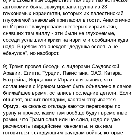
8) Из Шхема при содействии полиции палестинской
автономии была эвакуирована группа из 23
глухонемых израильтян, которых их палестинский
глухонемой знакомый пригласил в гости. Аналогично
из Йерихо эвакуировали шестерых израильтян,
снявших там виллу - эти были не глухонемые,
соседи услышали крики на иврите и сообщили куда
надо. В целом это анекдот "дедушка ослеп, а не
ебанулся", но наоборот.
9) Трамп провел беседы с лидерами Саудовской
Аравии, Египта, Турции, Пакистана, ОАЭ, Катара,
Бахрейна, Иордании и Израиля и заявил, что
соглашение с Ираном может быть объявлено в самое
ближайшее время, остались последние детали. Если
объявят, значит поглядим, как там открывается
Ормуз, на сколько откладываются переговоры по
урану и прочее, какие там вообще будут временные
рамки, что Трамп слил или не слил, надо ли уже
расчехлять гвардейские говнометы, и как нам
готовиться к следующим раундам войны, которые