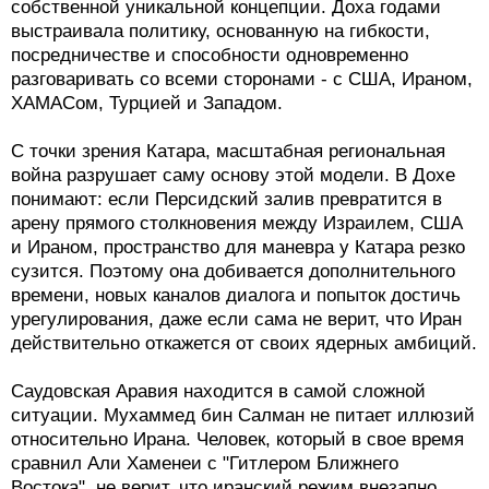
собственной уникальной концепции. Доха годами
выстраивала политику, основанную на гибкости,
посредничестве и способности одновременно
разговаривать со всеми сторонами - с США, Ираном,
ХАМАСом, Турцией и Западом.
С точки зрения Катара, масштабная региональная
война разрушает саму основу этой модели. В Дохе
понимают: если Персидский залив превратится в
арену прямого столкновения между Израилем, США
и Ираном, пространство для маневра у Катара резко
сузится. Поэтому она добивается дополнительного
времени, новых каналов диалога и попыток достичь
урегулирования, даже если сама не верит, что Иран
действительно откажется от своих ядерных амбиций.
Саудовская Аравия находится в самой сложной
ситуации. Мухаммед бин Салман не питает иллюзий
относительно Ирана. Человек, который в свое время
сравнил Али Хаменеи с "Гитлером Ближнего
Востока", не верит, что иранский режим внезапно