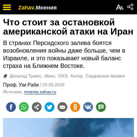
А
Zahav
.
Мнения
А
Что стоит за остановкой
американской атаки на Иран
В странах Персидского залива боятся
возобновления войны даже больше, чем в
Израиле, и это показывает новый баланс
страха на Ближнем Востоке.
Дональд Трамп
Иран
ОАЭ
Катар
Саудовская Аравия
Проф. Узи Раби
20.05.2026
Источник:
mnenia.zahav.ru