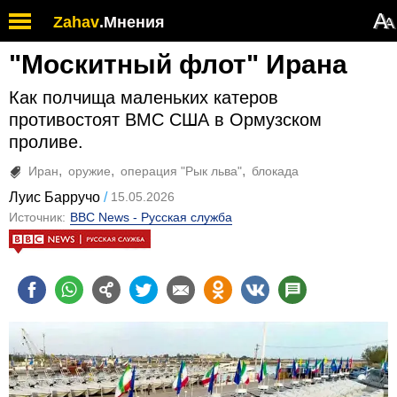
А
Zahav
.
Мнения
А
"Москитный флот" Ирана
Как полчища маленьких катеров
противостоят ВМС США в Ормузском
проливе.
Иран
оружие
операция "Рык льва"
блокада
Луис Барручо
15.05.2026
Источник:
BBC News - Русская служба