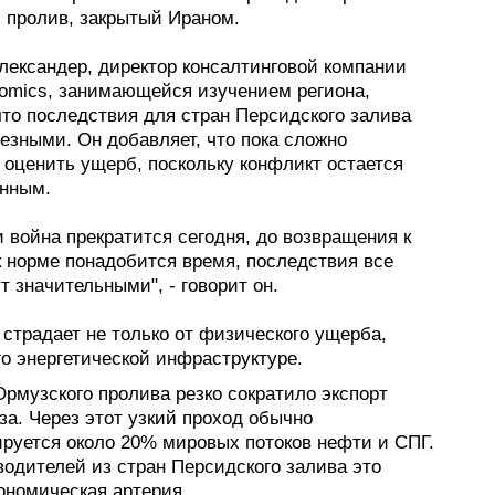
 пролив, закрытый Ираном.
лександер, директор консалтинговой компании
nomics, занимающейся изучением региона,
что последствия для стран Персидского залива
езными. Он добавляет, что пока сложно
 оценить ущерб, поскольку конфликт остается
нным.
 война прекратится сегодня, до возвращения к
к норме понадобится время, последствия все
т значительными", - говорит он.
страдает не только от физического ущерба,
о энергетической инфраструктуре.
рмузского пролива резко сократило экспорт
за. Через этот узкий проход обычно
ируется около 20% мировых потоков нефти и СПГ.
водителей из стран Персидского залива это
ономическая артерия.