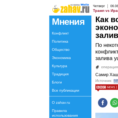
Четверг
06
.
0
Трамп vs Ира
Как в
Мнения
эконо
зали
Конфликт
Политика
По неко
Общество
конфликт
залива у
Экономика
Культура
операция
Традиция
Самир Ха
Источник:
BB
Блоги
Все публикации
О zahav.ru
Правила
использования