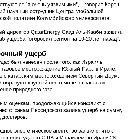
ствуют себя очень уязвимыми", - говорит Карен
ший научный сотрудник Центра глобальной
еской политики Колумбийского университета.
ый директор QatarEnergy Саад Аль-Кааби заявил,
б ущерба "отбросил регион на 10-20 лет назад".
рочный ущерб
дар был нанесен после того, как Израиль
 газовое месторождение Южный Парс в Иране,
е с катарским месторождением Северный Доум.
и образуют крупнейшее в мире по запасам
ение природного газа.
рым оценкам, продолжающийся конфликт с
нес странам Персидского залива ущерб на сумму
д долларов.
ное энергетическое агентство заявило, что с
анесения ударов США и Израилем по Ирану 28