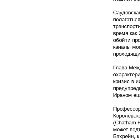
Саудовска
полагаться
транспорти
время как
обойти пр
каналы мо
проходящи
Глава Межд
охарактер
кризис в 
предупред
Ираном ещ
Профессор
Королевск
(Chatham H
может подт
Бахрейн, к