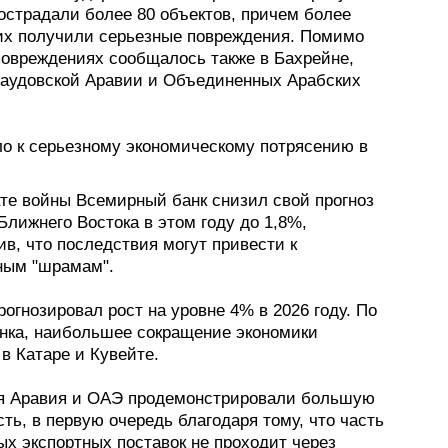
острадали более 80 объектов, причем более
них получили серьезные повреждения. Помимо
 повреждениях сообщалось также в Бахрейне,
Саудовской Аравии и Объединенных Арабских
ло к серьезному экономическому потрясению в
ате войны Всемирный банк снизил свой прогноз
Ближнего Востока в этом году до 1,8%,
в, что последствия могут привести к
ным "шрамам".
рогнозировал рост на уровне 4% в 2026 году. По
нка, наибольшее сокращение экономики
в Катаре и Кувейте.
я Аравия и ОАЭ продемонстрировали большую
ть, в первую очередь благодаря тому, что часть
ых экспортных поставок не проходит через