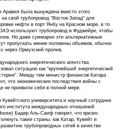
я Аравия была вынуждена вместо этого
 на свой трубопровод "Восток-Запад" для
ровки нефти в порт Янбу на Красном море, в то
 ОАЭ используют трубопровод в Фуджейре, чтобы
олив. Но даже суммарно эти альтернативные
гут пропускать менее половины объемов, обычно
х через Ормузский пролив.
ународного энергетического агентства
изовал ситуацию как "крупнейший энергетический
истории". Между тем министр финансов Катара
ил, что экономические последствия войны с
е не проявили себя в полной мере.
 Кувейтского университета и научный сотрудник
ого института международных отношений
ouse) Бадер Аль-Саиф говорит, что кризис
олкнуть такие страны, как Катар, Кувейт и
 развитию трубопроводных сетей в качестве