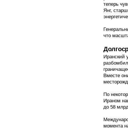
теперь чув
Янг, стар
энергетич
Генеральн
что масшта
Долгос
Иранский у
разбомбил
граничаще
Вместе он
месторожд
По некото
Ираном на
до 58 млр
Международ
момента н