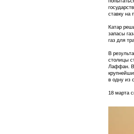
попытатьс
государст
ставку на 
Катар реш
запасы газ
газ для тр
В результа
столицы с
Лаффан. В
крупнейши
в одну из 
18 марта 