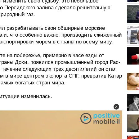
я изменить свою судьбу, это небольшое
во Персидского залива сделало решительную
природный газ.
ил разрабатывать свои обширные морские
а и, что особенно важно, производить сжиженный
анспортировки морем в страны по всему миру.
те на побережье, примерно в часе езды от
траны Дохи, появился промышленный город Рас-
 течение следующих трех десятилетий он стал
м в мире центром экспорта СПГ, превратив Катар
самых богатых стран мира.
ситуация изменилась.