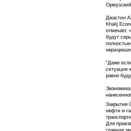
Ормузский
Джастин А
Khalij Eco
отмечает, 
будут серь
полностью
неразреше
"Даже если
ситуации 
равно буду
Экономика 
нанесенног
Закрытие О
нефти и га
транспорт
Для произ
главная эк