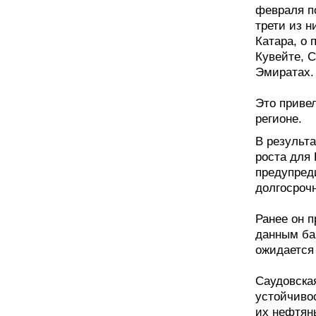
февраля п
трети из 
Катара, о
Кувейте, 
Эмиратах.
Это приве
регионе.
В результ
роста для 
предупреди
долгосроч
Ранее он п
данным ба
ожидается 
Саудовска
устойчивос
их нефтян