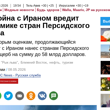
8
.
2026
19
:
54
Тель-Авив
+30
+25
Иерусалим
+30
+19
н
Модные новости
Будь здоров
Walla, Maariv, JP на русско
ойна с Ираном вредит
Выб
мике стран Персидского
ва
торым оценкам, продолжающийся
 с Ираном нанес странам Персидского
щерб на сумму до 58 млрд долларов.
 "Рык льва"
Ближний Восток
нефть
туризм
шми
08.05.2026
C News - Русская служба