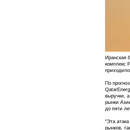
Иранская 
комплекс Р
приходило
По прогно
QatarEner
выручки, а
рынки Азии
до пяти ле
"Эта атака
рынков, та