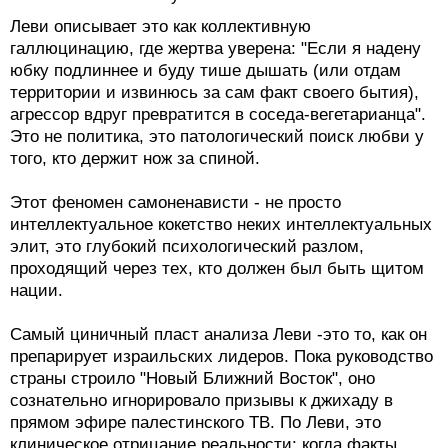
Леви описывает это как коллективную
галлюцинацию, где жертва уверена: "Если я надену
юбку подлиннее и буду тише дышать (или отдам
территории и извинюсь за сам факт своего бытия),
агрессор вдруг превратится в соседа-вегетарианца".
Это не политика, это патологический поиск любви у
того, кто держит нож за спиной.
Этот феномен самоненависти - не просто
интеллектуальное кокетство неких интеллектуальных
элит, это глубокий психологический разлом,
проходящий через тех, кто должен был быть щитом
нации.
Самый циничный пласт анализа Леви -это то, как он
препарирует израильских лидеров. Пока руководство
страны строило "Новый Ближний Восток", оно
сознательно игнорировало призывы к джихаду в
прямом эфире палестинского ТВ. По Леви, это
клиническое отрицание реальности: когда факты