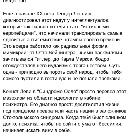
общество".
Еще в начале XX века Теодор Лессинг
диагностировал этот недуг у интеллектуалов,
которые так сильно хотели стать "истинными
европейцами", что начинали транслировать самые
ядовитые антисемитские штампы своего времени.
Это всегда работало как радикальная форма
мимикрии: от Отто Вейнингера, чьими пасквилями
зачитывался Гитлер, до Карла Маркса, бодро
отождествлявшего иудаизм с торгашеством. Суть
одна - прилюдно выпороть свой народ, чтобы тебя
самого пустили в гостиную и не погнали тряпками.
Кеннет Леви в "Синдроме Осло" просто перевел этот
мазохизм из области идеологии в кабинет
психиатра. Его диагноз прост: десятилетия жизни
под прицелом превратили часть нации в заложников
Стокгольмского синдрома. Когда тебя бьют слишком
долго, психика, чтобы не сойти с ума от бессилия,
начинает искать вину в себе.