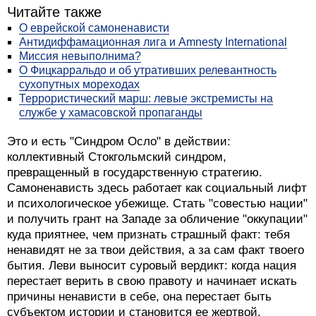
Читайте также
О еврейской самоненависти
Антидиффамационная лига и Amnesty International
Миссия невыполнима?
О Фицкарральдо и об утративших релевантность
сухопутных мореходах
Террористический марш: левые экстремисты на
службе у хамасовской пропаганды
Это и есть "Синдром Осло" в действии:
коллективный Стокгольмский синдром,
превращенный в государственную стратегию.
Самоненависть здесь работает как социальный лифт
и психологическое убежище. Стать "совестью нации"
и получить грант на Западе за обличение "оккупации"
куда приятнее, чем признать страшный факт: тебя
ненавидят не за твои действия, а за сам факт твоего
бытия. Леви выносит суровый вердикт: когда нация
перестает верить в свою правоту и начинает искать
причины ненависти в себе, она перестает быть
субъектом истории и становится ее жертвой,