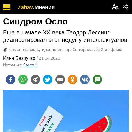
А
Zahav
.
Мнения
А
Синдром Осло
Еще в начале XX века Теодор Лессинг
диагностировал этот недуг у интеллектуалов.
самоненависть
идеология
арабо-израильский конфликт
Илья Безручко
21.04.2026
Источник:
9tv.co.il