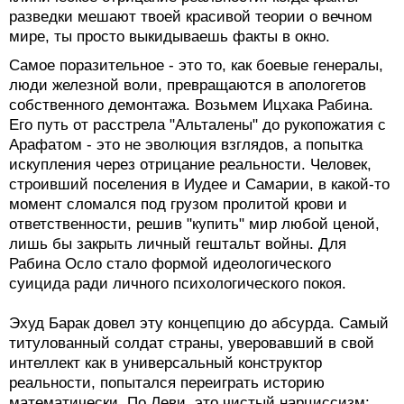
разведки мешают твоей красивой теории о вечном
мире, ты просто выкидываешь факты в окно.
Самое поразительное - это то, как боевые генералы,
люди железной воли, превращаются в апологетов
собственного демонтажа. Возьмем Ицхака Рабина.
Его путь от расстрела "Альталены" до рукопожатия с
Арафатом - это не эволюция взглядов, а попытка
искупления через отрицание реальности. Человек,
строивший поселения в Иудее и Самарии, в какой-то
момент сломался под грузом пролитой крови и
ответственности, решив "купить" мир любой ценой,
лишь бы закрыть личный гештальт войны. Для
Рабина Осло стало формой идеологического
суицида ради личного психологического покоя.
Эхуд Барак довел эту концепцию до абсурда. Самый
титулованный солдат страны, уверовавший в свой
интеллект как в универсальный конструктор
реальности, попытался переиграть историю
математически. По Леви, это чистый нарциссизм: