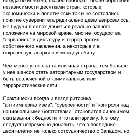
никуда не исчезло; скорее наоборот: после обретения
независимости десятками стран, которые
экономически и политически так и не состоялись,
понятие суверенитета радикально девальвировалось.
Не будучи в силах добиться реально равного
положения на мировой арене, многие государства
"сорвались" в диктатуру и террор против
собственного населения, а некоторые и в
откровенную анархию и междоусобицу.
Чем менее успешна та или иная страна, тем больше
у нее шансов стать авторитарным государством и
быть вовлеченной в криминальные или
террористические сети.
Практически всегда и везде риторика
"антиимпериализма", "суверенности" и "контроля над
национальными богатствами" становится синонимом
скатывания к бедности и тоталитаризму. К этому
следует непременно добавить, что в последние
десятилетия не только сотрудничество с Западом, но