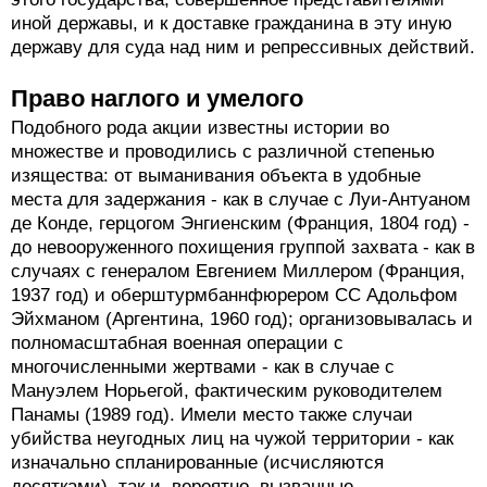
иной державы, и к доставке гражданина в эту иную
державу для суда над ним и репрессивных действий.
Право наглого и умелого
Подобного рода акции известны истории во
множестве и проводились с различной степенью
изящества: от выманивания объекта в удобные
места для задержания - как в случае с Луи-Антуаном
де Конде, герцогом Энгиенским (Франция, 1804 год) -
до невооруженного похищения группой захвата - как в
случаях с генералом Евгением Миллером (Франция,
1937 год) и оберштурмбаннфюрером СС Адольфом
Эйхманом (Аргентина, 1960 год); организовывалась и
полномасштабная военная операции с
многочисленными жертвами - как в случае с
Мануэлем Норьегой, фактическим руководителем
Панамы (1989 год). Имели место также случаи
убийства неугодных лиц на чужой территории - как
изначально спланированные (исчисляются
десятками), так и, вероятно, вызванные