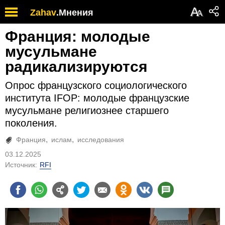
А
Zahav
.
Мнения
А
Франция: молодые
мусульмане
радикализируются
Опрос французского социологического
института IFOP: молодые французские
мусульмане религиознее старшего
поколения.
Франция
ислам
исследования
03.12.2025
Источник:
RFI