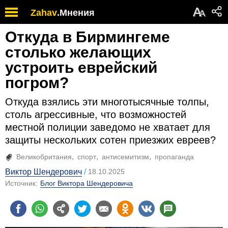
А
Zahav
.
Мнения
А
Откуда в Бирмингеме
столько желающих
устроить еврейский
погром?
Откуда взялись эти многотысячные толпы,
столь агрессивные, что возможностей
местной полиции заведомо не хватает для
защиты нескольких сотен приезжих евреев?
Великобритания
спорт
антисемитизм
пропаганда
Виктор Шендерович
18.10.2025
Источник:
Блог Виктора Шендеровича