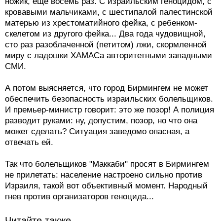
ножик, еще восемь раз. С израильским геноцидом, с
кровавыми мальчиками, с шестипалой палестинской
матерью из хрестоматийного фейка, с ребенком-
скелетом из другого фейка... Два года чудовищной,
сто раз разоблаченной (петитом) лжи, скормленной
миру с ладошки ХАМАСа авторитетными западными
СМИ.
А потом выясняется, что город Бирмингем не может
обеспечить безопасность израильских болельщиков.
И премьер-министр говорит: это же позор! А полиция
разводит руками: ну, допустим, позор, но что она
может сделать? Ситуация заведомо опасная, а
отвечать ей.
Так что болельщиков "Маккаби" просят в Бирмингем
не прилетать: население настроено сильно против
Израиля, такой вот объективный момент. Народный
гнев против организаторов геноцида...
Читайте также