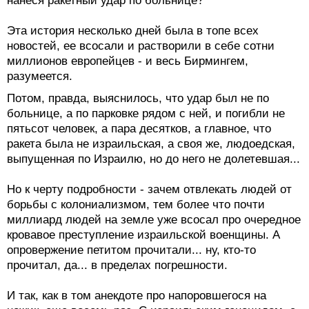
нанеся ракетный удар по больнице?
Эта история несколько дней была в топе всех
новостей, ее всосали и растворили в себе сотни
миллионов европейцев - и весь Бирмингем,
разумеется.
Потом, правда, выяснилось, что удар был не по
больнице, а по парковке рядом с ней, и погибли не
пятьсот человек, а пара десятков, а главное, что
ракета была не израильская, а своя же, людоедская,
выпущенная по Израилю, но до него не долетевшая...
Но к черту подробности - зачем отвлекать людей от
борьбы с колониализмом, тем более что почти
миллиард людей на земле уже всосал про очередное
кровавое преступление израильской военщины. А
опровержение петитом прочитали... ну, кто-то
прочитал, да... в пределах погрешности.
И так, как в том анекдоте про напоровшегося на