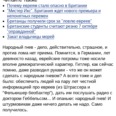
Почему евреям стало опасно в Британии
"Мистер Икс". Британия ждет нового премьера и
непонятных перемен
Британцы получили срок за "ловлю евреев"
Британские студенты считают резню 7 октября
"оправданной"
Закат владычицы морей
Народный гнев - дело, действительно, страшное, и
против лома нет приема. Помнится, в Германии, лет
девяносто назад, еврейские погромы тоже носили
вполне демократический характер. Гитлер, как сейчас
помню, даже разводил руками - что же он может
сделать с народным гневом? А всего тоже и дел
было: обеспечить людей на пару лет честной
информацией про евреев (из Штрассера и
"Фелькишер беобахтер"), дать им послушать радио с
доктором Геббельсом... И опаньки: народный гнев! И
штурмовикам даже ничего делать не надо. Само
получилось.