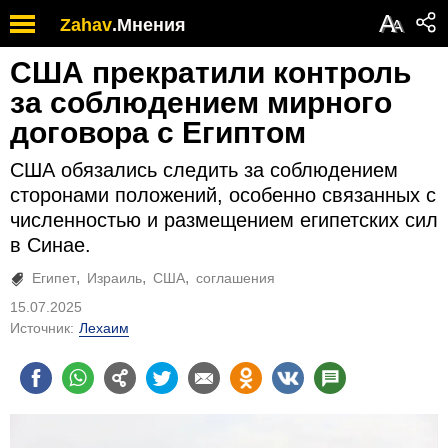
А
Zahav
.
Мнения
А
США прекратили контроль
за соблюдением мирного
договора с Египтом
США обязались следить за соблюдением
сторонами положений, особенно связанных с
численностью и размещением египетских сил
в Синае.
Египет
Израиль
США
соглашения
15.07.2025
Источник:
Лехаим