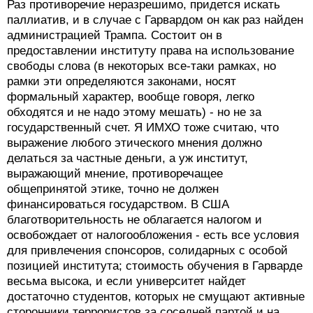
Раз противоречие неразрешимо, придется искать
паллиатив, и в случае с Гарвардом он как раз найден
администрацией Трампа. Состоит он в
предоставлении институту права на использование
свободы слова (в некоторых все-таки рамках, но
рамки эти определяются законами, носят
формальный характер, вообще говоря, легко
обходятся и не надо этому мешать) - но не за
государственный счет. Я ИМХО тоже считаю, что
выражение любого этического мнения должно
делаться за частные деньги, а уж институт,
выражающий мнение, противоречащее
общепринятой этике, точно не должен
финансироваться государством. В США
благотворительность не облагается налогом и
освобождает от налогообложения - есть все условия
для привлечения спонсоров, солидарных с особой
позицией института; стоимость обучения в Гарварде
весьма высока, и если университет найдет
достаточно студентов, которых не смущают активные
сторонники террористов за соседней партой и на