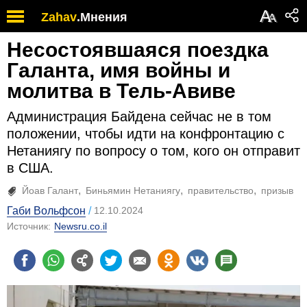
А
Zahav
.
Мнения
А
Несостоявшаяся поездка
Галанта, имя войны и
молитва в Тель-Авиве
Администрация Байдена сейчас не в том
положении, чтобы идти на конфронтацию с
Нетаниягу по вопросу о том, кого он отправит
в США.
Йоав Галант
Биньямин Нетаниягу
правительство
призыв
Габи Вольфсон
12.10.2024
Источник:
Newsru.co.il