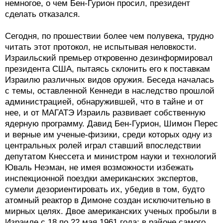
немногое, о чем Бен-Гурион просил, президент
сделать отказался.
Сегодня, по прошествии более чем полувека, трудно
читать этот протокол, не испытывая неловкости.
Израильский премьер откровенно дезинформировал
президента США, пытаясь склонить его к поставкам
Израилю различных видов оружия. Беседа началась
с темы, оставленной Кеннеди в наследство прошлой
администрацией, обнаружившей, что в тайне и от
нее, и от МАГАТЭ Израиль развивает собственную
ядерную программу. Давид Бен-Гурион, Шимон Перес
и верные им ученые-физики, среди которых одну из
центральных ролей играл ставший впоследствии
депутатом Кнессета и министром науки и технологий
Юваль Неэман, не имея возможности избежать
инспекционной поездки американских экспертов,
сумели дезориентировать их, убедив в том, будто
атомный реактор в Димоне создан исключительно в
мирных целях. Двое американских ученых пробыли в
Израиле с 18 по 22 мая 1961 года; в районе самого