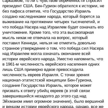
сарказмом, то ли с чувством обреченности спросил
президент США. Бен-Гурион обратился к истории, не
без пафоса ответив, что Государство Израиль
создано наследниками народа, который борется за
выживание на протяжении четырех тысячелетий, и
что победа Насера над Израилем будет означать его
уничтожение. Кроме того, что эта высокопарная
мысль никак не отвечала на вопрос, который
поставил Кеннеди, нельзя не отметить довольно
странное утверждение о том, что победа сил Насера
над Израилем могла означать окончание всей
истории еврейского народа. Уместно напомнить, что
в 1961-м численность еврейского населения одних
лишь США примерно вдвое превосходила
численность евреев Израиля. С точки зрения
национал-этатистской концепции Бен-Гуриона,
создание Государства Израиль, которое может
призвать к ответу убийц евреев (в этой связи
завершившийся незадолго до этого суд над
Эйхманом имел огромное значение), было вершиной
и венцом истории еврейского народа, однако, все же