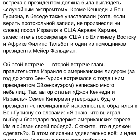
встреча с президентом должна была выглядеть
«случайным экспромтом». Кроме Кеннеди и Бен-
Гуриона, в беседе также участвовали (хотя, если
верить протокольной записи, не произнесли ни
слова) посол Израиля в США Авраам Харман,
заместитель госсекретаря США по Ближнему Востоку
и Африке Филипс Тальбот и один из помощников
президента Мейер Фельдман.
Об этой встрече — второй встрече главы
правительства Израиля с американским лидером (за
год до этого Бен-Гурион встречался с тогдашним
президентом Эйзенхауэром) написано много
небылиц. Так, автор статьи «Джон Кеннеди и
Израиль» Семен Киперман утверждал, будто
президент «с неожиданной искренностью обратился к
Бен-Гуриону со словами: «Я знаю, что выиграл
выборы благодаря поддержке американских евреев.
Им я обязан своей победой. Скажите, что я должен
сделать?». В этом описании удивительно всё: и идея