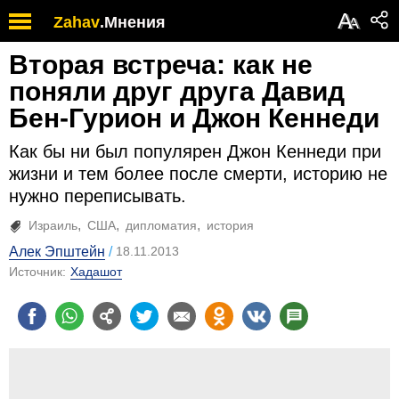
А
Zahav
.
Мнения
А
Вторая встреча: как не
поняли друг друга Давид
Бен-Гурион и Джон Кеннеди
Как бы ни был популярен Джон Кеннеди при
жизни и тем более после смерти, историю не
нужно переписывать.
Израиль
США
дипломатия
история
Алек Эпштейн
18.11.2013
Источник:
Хадашот