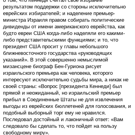
о том, что Кеннеди считал свое избрание
результатом поддержки со стороны исключительно
еврейских избирателей; и наделение премьер-
министра Израиля правом собирать политические
дивиденды от имени американского еврейства, как
будто евреи США когда-либо наделяли его какими-
либо представительскими функциями; и то, что
президент США просит у главы небольшого
ближневосточного государства «руководящих
указаний». В этой совершенно немыслимой
мизансцене биограф Бен-Гуриона рисует
израильского премьера как человека, которого
интересуют исключительно судьбы мира, а никак не
своей страны: «Вопрос [президента Кеннеди] был
прямой и неожиданный, но израильский премьер
прибыл в Соединенные Штаты не для извлечения
выгоды из еврейских бюллетеней для голосования, и
подобный выборный торг ему не нравился.
Последовал достойный и лаконичный ответ: «Вам
следовало бы сделать то, что пойдет на пользу
свободному миру».