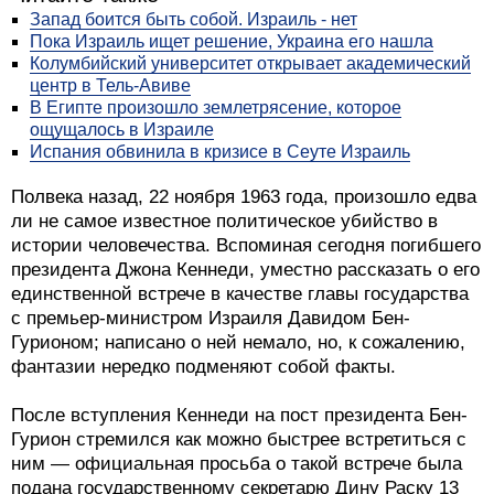
Запад боится быть собой. Израиль - нет
Пока Израиль ищет решение, Украина его нашла
Колумбийский университет открывает академический
центр в Тель-Авиве
В Египте произошло землетрясение, которое
ощущалось в Израиле
Испания обвинила в кризисе в Сеуте Израиль
Полвека назад, 22 ноября 1963 года, произошло едва
ли не самое известное политическое убийство в
истории человечества. Вспоминая сегодня погибшего
президента Джона Кеннеди, уместно рассказать о его
единственной встрече в качестве главы государства
с премьер-министром Израиля Давидом Бен-
Гурионом; написано о ней немало, но, к сожалению,
фантазии нередко подменяют собой факты.
После вступления Кеннеди на пост президента Бен-
Гурион стремился как можно быстрее встретиться с
ним — официальная просьба о такой встрече была
подана государственному секретарю Дину Раску 13