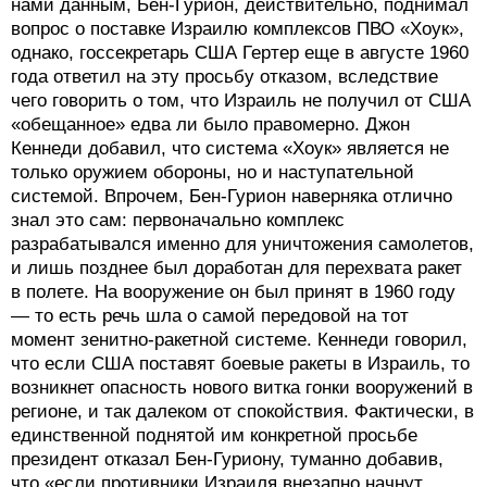
нами данным, Бен-Гурион, действительно, поднимал
вопрос о поставке Израилю комплексов ПВО «Хоук»,
однако, госсекретарь США Гертер еще в августе 1960
года ответил на эту просьбу отказом, вследствие
чего говорить о том, что Израиль не получил от США
«обещанное» едва ли было правомерно. Джон
Кеннеди добавил, что система «Хоук» является не
только оружием обороны, но и наступательной
системой. Впрочем, Бен-Гурион наверняка отлично
знал это сам: первоначально комплекс
разрабатывался именно для уничтожения самолетов,
и лишь позднее был доработан для перехвата ракет
в полете. На вооружение он был принят в 1960 году
— то есть речь шла о самой передовой на тот
момент зенитно-ракетной системе. Кеннеди говорил,
что если США поставят боевые ракеты в Израиль, то
возникнет опасность нового витка гонки вооружений в
регионе, и так далеком от спокойствия. Фактически, в
единственной поднятой им конкретной просьбе
президент отказал Бен-Гуриону, туманно добавив,
что «если противники Израиля внезапно начнут