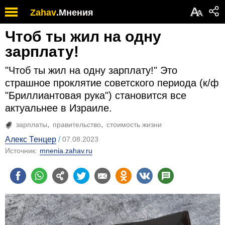
А
Zahav
.
Мнения
А
Чтоб ты жил на одну
зарплату!
"Чтоб ты жил на одну зарплату!" Это
страшное проклятие советского периода (к/ф
"Бриллиантовая рука") становится все
актуальнее в Израиле.
зарплаты
правительство
стоимость жизни
Алекс Тенцер
07.08.2023
Источник:
mnenia.zahav.ru