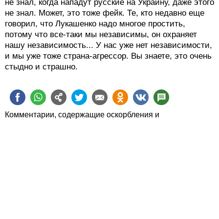
не знал, когда нападут русские на Украину, даже этого
не знал. Может, это тоже фейк. Те, кто недавно еще
говорил, что Лукашенко надо многое простить,
потому что все-таки мы независимы, он охраняет
нашу независимость... У нас уже нет независимости,
и мы уже тоже страна-агрессор. Вы знаете, это очень
стыдно и страшно.
Комментарии, содержащие оскорбления и
человеконенавистнические высказывания, будут
удаляться.
Пожалуйста, обсуждайте статьи, а не их авторов.
Статьи можно также
обсудить в Фейсбуке
О zahav.ru
Правила использования
Политика
конфиденциальности
Связаться с нами