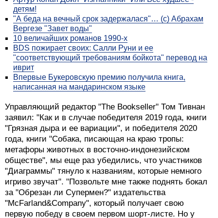
детям!
"А беда на вечный срок задержалася"… (с) Абрахам
Вергезе "Завет воды"
10 величайших романов 1990-х
BDS пожирает своих: Салли Руни и ее
"соответствующий требованиям бойкота" перевод на
иврит
Впервые Букеровскую премию получила книга,
написанная на мандаринском языке
Управляющий редактор "The Bookseller" Том Тивнан
заявил: "Как и в случае победителя 2019 года, книги
"Грязная дыра и ее вариации", и победителя 2020
года, книги "Собака, писающая на краю тропы:
метафоры животных в восточно-индонезийском
обществе", мы еще раз убедились, что участников
"Диаграммы" тянуло к названиям, которые немного
игриво звучат". "Позвольте мне также поднять бокал
за "Обрезан ли Супермен?" издательства
"McFarland&Company", который получает свою
первую победу в своем первом шорт-листе. Но у