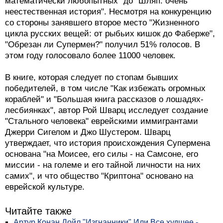
математически любопытных" до "Шляп: очень
неестественная история". Несмотря на конкуренцию
со стороны занявшего второе место "Жизненного
цикла русских вещей: от рыбьих кишок до Фаберже",
"Обрезан ли Супермен?" получил 51% голосов. В
этом году голосовало более 11000 человек.
В книге, которая следует по стопам бывших
победителей, в том числе "Как избежать огромных
кораблей" и "Большая книга рассказов о лошадях-
лесбиянках", автор Рой Шварц исследует создание
"Стального человека" еврейскими иммигрантами
Джерри Сигелом и Джо Шустером. Шварц
утверждает, что история происхождения Супермена
основана "на Моисее, его силы - на Самсоне, его
миссии - на големе и его тайной личности на них
самих", и что общество "Криптона" основано на
еврейской культуре.
Читайте также
Артур Конан Дойл "Изгнанники" Или Все худшее -