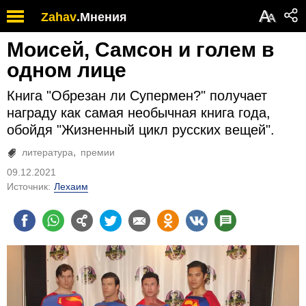
А
Zahav
.
Мнения
А
Моисей, Самсон и голем в
одном лице
Книга "Обрезан ли Супермен?" получает
награду как самая необычная книга года,
обойдя "Жизненный цикл русских вещей".
литература
премии
09.12.2021
Источник:
Лехаим