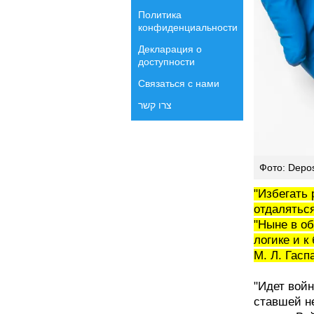
Политика
конфиденциальности
Декларация о
доступности
Связаться с нами
צרו קשר
Фото: Depos
"Избегать
отдалятьс
"Ныне в о
логике и 
М. Л. Гасп
"Идет войн
ставшей н