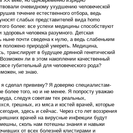
в ХХ веке, но одновременно изрядно
твовали очевидному ухудшению человеческой
рушив течение естественного отбора, ведь
уносят слабых представителей вида homo
 того более: все успехи медицины способствуют
 здоровья человека разумного. Детская
 ныне почти сведена к нулю, а ведь слабеньким
 положено природой умереть. Медицина,
ь, транслирует в будущее дрянной генетический
 Возможен ли в этом накоплении качественный
вовсе губительный для человеческого рода?
можен, не знаю.
 я сделал прививку? Я доверяю специалистам-
е более того, но и не менее. Я попросту уважаю
муда, следуя советам тех реальных,
ся, грешных, из мяса и костей врачей, которые
 сегодня, здесь и сейчас. Через сто лет воззрения
одняшних врачей на вирусные инфекции будут
смешны, сколь нам потешны знания и навыки
лечивших от всех болезней клистирами и