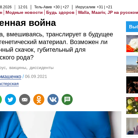
8
.
2026
12
:
01
Тель-Авив
+30
+27
Иерусалим
+31
+21
н
Модные новости
Будь здоров
Walla, Maariv, JP на русско
енная война
Выб
, вмешиваясь, транслирует в будущее
генетический материал. Возможен ли
нный скачок, губительный для
ского рода?
рус
вакцины
диссиденты
рмашенко
06.09.2021
стерская