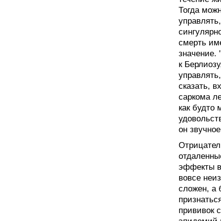
Тогда можн
управлять,
сингулярн
смерть им
значение. 
к Берлиозу
управлять,
сказать, в
саркома л
как будто 
удовольств
он звучное
Отрицател
отдаленны
эффекты ва
вовсе неи
сложен, а 
признатьс
прививок 