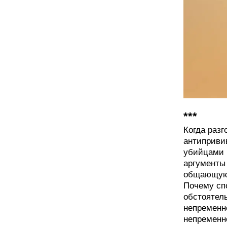
***
Когда раз
антиприви
убийцами 
аргументы
общающуюс
Почему сп
обстоятел
непременно
непременно