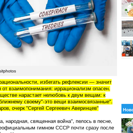
itphotos
 рациональности, избегать рефлексии — значит
я от взаимопонимания: иррационализм опасен.
бществе нарастает нелюбовь к двум вещам: к
к ближнему своему"-это вещи взаимосвязанные".
аров, очерк "Сергей Сергеевич Аверинцев"
а, народная, священная война", пелось в песне,
еофициальным гимном СССР почти сразу после