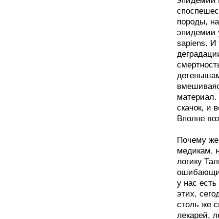
эпидемий 
споспешес
породы, на
эпидемии 
sapiens. И
деградации
смертность
детенышам
вмешиваяс
материал.
скачок, и 
Вполне воз
Почему же
медикам, н
логику Тал
ошибающих
у нас есть
этих, сег
столь же 
лекарей, 