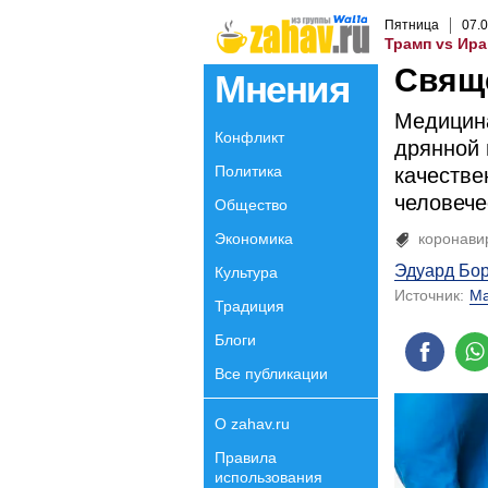
Пятница
07
.
0
Трамп vs Ира
Свящ
Мнения
Медицина
Конфликт
дрянной 
Политика
качестве
человече
Общество
Экономика
коронави
Эдуард Бо
Культура
Источник:
Ма
Традиция
Блоги
Все публикации
О zahav.ru
Правила
использования