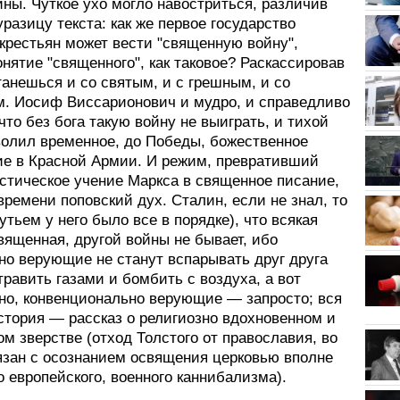
ны. Чуткое ухо могло навостриться, различив
разицу текста: как же первое государство
крестьян может вести "священную войну",
нятие "священного", как таковое? Раскассировав
танешься и со святым, и с грешным, и со
. Иосиф Виссарионович и мудро, и справедливо
что без бога такую войну не выиграть, и тихой
волил временное, до Победы, божественное
ие в Красной Армии. И режим, превративший
стическое учение Маркса в священное писание,
времени поповский дух. Сталин, если не знал, то
чутьем у него было все в порядке), что всякая
вященная, другой войны не бывает, ибо
но верующие не станут вспарывать друг друга
равить газами и бомбить с воздуха, а вот
но, конвенционально верующие — запросто; вся
стория — рассказ о религиозно вдохновенном и
м зверстве (отход Толстого от православия, во
язан с осознанием освящения церковью вполне
 европейского, военного каннибализма).