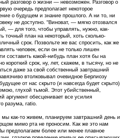
ный разговор о жизни — невозможен. Разговор о
рвую очередь предполагает некоторое
ние о будущем и знание прошлого. А ни то, ни
овеку не доступно. "Виноват, — мягко отозвался
й, — для того, чтобы управлять, нужно, как-
ть точный план на некоторый, хоть сколько-
личный срок. Позвольте же вас спросить, как же
влять человек, если он не только лишен
и составить какой-нибудь план хотя бы на
о короткий срок, ну, лет, скажем, в тысячу, но не
аться даже за свой собственный завтрашний
енавязчиво втолковывал очевидное Берлиозу
будущее от нас скрыто (и навсегда будет скрыто)
емою, глухой тьмой. Этот убийственный,
ий аргумент обесценивает все усилия
о разума, ratio.
, мы как-то живем, планируем завтрашний день и
рщом мимо рта не проносим. Как же это нам
Мы предполагаем более или менее плавное
изни, гладкое поведение кривых ее описывающих.