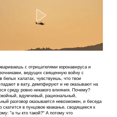
говариваешь с отрицателями коронавируса и
вочниками, ведущих священную войну с
в белых халатах, чувствуешь, что твои
 падают в вату, демпфируют и не оказывают на
я среду ровно никакого влияния. Почему?
окойный, вдумчивый, рациональный,
ьный разговор оказывается невозможен, и беседа
 скатится в пунцовое кваканье, сводящееся к
му: "а ты кто такой?" А потому что