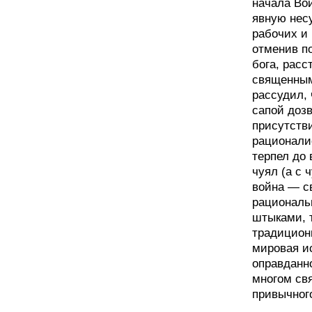
начала Вой
явную несу
рабочих и 
отменив по
бога, расс
священным
рассудил, 
сапой доз
присутств
рационали
терпел до 
чуял (а с 
война — с
рациональ
штыками, т
традицион
мировая и
оправданно
многом св
привычного