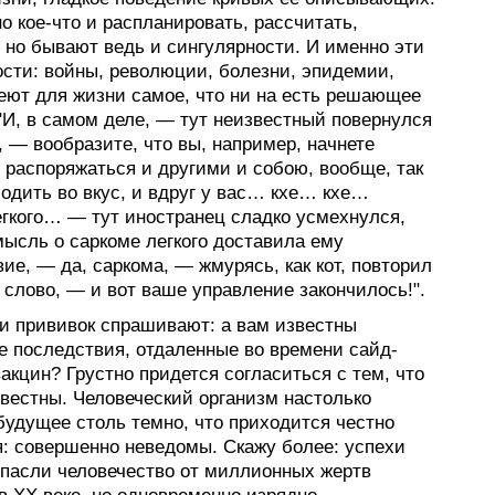
о кое-что и распланировать, рассчитать,
 но бывают ведь и сингулярности. И именно эти
ости: войны, революции, болезни, эпидемии,
еют для жизни самое, что ни на есть решающее
"И, в самом деле, — тут неизвестный повернулся
, — вообразите, что вы, например, начнете
 распоряжаться и другими и собою, вообще, так
ходить во вкус, и вдруг у вас… кхе… кхе…
егкого… — тут иностранец сладко усмехнулся,
мысль о саркоме легкого доставила ему
ие, — да, саркома, — жмурясь, как кот, повторил
 слово, — и вот ваше управление закончилось!".
и прививок спрашивают: а вам известны
е последствия, отдаленные во времени сайд-
кцин? Грустно придется согласиться с тем, что
звестны. Человеческий организм настолько
будущее столь темно, что приходится честно
я: совершенно неведомы. Скажу более: успехи
спасли человечество от миллионных жертв