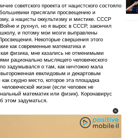
ичие советского проекта от нацистского состояло
о большевики присягали просвещению и
зму, а нацисты оккультизму и мистике. СССР
Войне и рухнул, но я вырос в СССР, закончил
 школу, и потому мои мозги выправлены
Просвещения. Некоторые свершения этого
акие как современные математика и
ская физика, мне казались не отменимыми
ями рационально мыслящего человеческого
ло задумывался о там, как ничтожно мала
 выгороженная евклидовым и декартовым
 как скудно место, которое эта площадка
 человеческой жизни (если человек не
нальный математик или физик). Коронавирус
об этом задуматься.