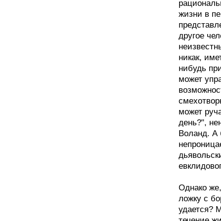
рациональ
жизни в пе
представле
другое чел
неизвестны
никак, име
нибудь при
может упра
возможност
смехотворн
может руч
день?", н
Воланд. А 
непроница
дьявольск
евклидовог
Однако же
ложку с бо
удается? 
течение ж