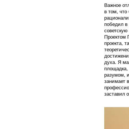
Важное отл
в том, чт
рационали
победил в 
советскую
Проектом 
проекта, т
теоретиче
достижени
духа. Я ма
площадка,
разумом, и
занимает в
профессио
заставил 