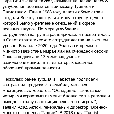
Турецкий эксперт также указывает на целую цепочку
углубления военных связей между Турцией и
Пакистаном. Еще в 1988 году власти обеих стран
создали Военную консультативную группу, целью
которой было укрепление отношений в сфере
военных закупок. По мере углубления
сотрудничества группа расширилась и превратилась
в Совет стратегического сотрудничества на высшем
уровне. В начале 2020 года Эрдоган и премьер-
министр Пакистана Имран Хан на очередной сессии
Совета подписали 13 меморандумов о
взаимопонимании, пять из которых касались
оборонной промышленности.
Несколько ранее Турция и Пакистан подписали
контракт на продажу Исламабаду четырех
многоцелевых корветов. "Обладание Пакистаном
четырьмя корветами изменит баланс сил в регионе и
выведет страну на позицию ключевого игрока", -
заявил Асад Акгюн, генеральный директор "Военно-
морского концерна Турции". В 2018 году "Turkish