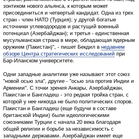
зонтиком нового альянса, к которым может
присоединиться и четвертый кандидат. Одна из трех
стран - член НАТО (Турция); у другой богатые
источники углеводородов и растущий военный
потенциал (Азербайджан); и третья - единственная
мусульманская страна в мире, обладающая ядерным
оружием (Пакистан)", - пишет Бекдил в
недавнем
обзоре Центра стратегических исследований
при
Бар-Иланском университете.
Одни западные аналитики уже называют этот союз
"новой осью зла", другие - "осью зла против Индии и
Армении". С точки зрения Анкары, Азербайджан,
Пакистан и Бангладеш - это редкая тройка стран, с
которой у нее никогда не было политических споров.
Пакистан и Бангладеш (еще будучи в составе
британской Индии) были идеологическими
союзниками Турции с начала 20 века благодаря
общей религии и борьбе за независимость с
западными державами. Азербайджан имеет еще