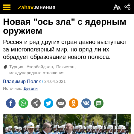
А
Zahav
.
Мнения
А
Новая "ось зла" с ядерным
оружием
Россия и ряд других стран давно выступают
за многополярный мир, но вряд ли их
обрадует образование нового полюса.
Турция
Азербайджан
Пакистан
международные отношения
Владимир Поляк
24.04.2021
Источник:
Детали