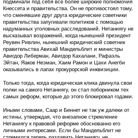
подминали под себя все более широкие полномочия
Кнессета и правительства. Он не противостоял тому,
что сменявшие друг друга юридические советники
правительства запугивали политиков с помощью
надуманных уголовных расследований. Нетаниягу не
высказывал возражений, когда нынешний президент
Реувен Ривлин, нынешний юридический советник
правительства Авихай Мандельблит и министры
Авигдор Либерман, Авигдор Кахалани, Рафаэль
Эйтан, Яаков Неэман, Хаим Рамон и Цахи Анегби
оказывались в лапах прокурорской инквизиции.
Только тогда, когда юридическая клика двинула свои
полки на самого Нетаниягу, он стал поборником тех
самых реформ, которые до этого блокировал годами.
Иными словами, Саар и Беннет не так уж далеки от
истины, утверждая, что внезапное стремление
Нетаниягу к правовой реформе обоснованно его
личными интересами. Если бы Мандельблит не
стремился теперь раздавить Нетаниягу, не