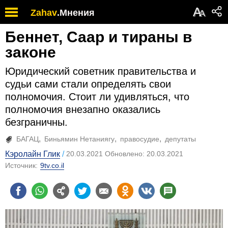
А
Zahav
.
Мнения
А
Беннет, Саар и тираны в
законе
Юридический советник правительства и
судьи сами стали определять свои
полномочия. Стоит ли удивляться, что
полномочия внезапно оказались
безграничны.
БАГАЦ
Биньямин Нетаниягу
правосудие
депутаты
Кэролайн Глик
20.03.2021 Обновлено: 20.03.2021
Источник:
9tv.co.il