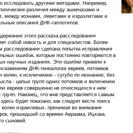
о исследовать другими методами. Например,
логические различия между ашкеназами и
, между коэнами, левитами и израэлитами и
альные описания ДНК-гаплотипов.
одержание этого рассказа-расследования
яет собой новость и для специалистов. Более
ом расследовании сделана попытка исправления
льных ошибок, которые постоянно повторяются в
ых научных изданиях. Эти ошибки привели к
искажениям ДНК-генеалогии евреев, потомков
 колен, к исключению - сугубо по незнанию, без
мысла - целых групп одних потомков и включению
гию евреев совершенно не относящихся к ним
 групп. Наконец, что мне представляется самым
 здесь будет показано, как следует вести поиск
 колен израилевых, принимая во внимание
рок, прошедший со времен Авраама, Ицхака,
го сыновей.