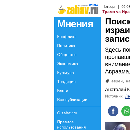
Четверг
06
.
0
Трамп vs Ира
Поиск
Мнения
израи
запис
Конфликт
Политика
Здесь по
Общество
пропавши
внимание
Экономика
Авраама,
Культура
евреи
н
Традиция
Анатолий К
Блоги
Источник:
Ле
Все публикации
О zahav.ru
Правила
использования