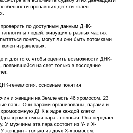
рассмотреть и вспомнить судьбу этих двенадцати
 особенности пропавших десяти колен
х.
 проверить по доступным данным ДНК-
и гаплотипы людей, живущих в разных частях
опытаться понять, могут ли они быть потомками
 колен израилевых.
е и для того, чтобы оценить возможности ДНК-
, появившейся на свет только в последние
лет.
ДНК-генеалогия. основные понятия
жчин и женщин на Земле есть 46 хромосом, 23
ые пары. Они парами организованы, парами и
 хромосомную ДНК в ядре каждой клетки
Одна хромосомная пара - половая. Она передает
у. У мужчины эта пара состоит из Y- и Х-
У женщин - только из двух Х-хромосом.