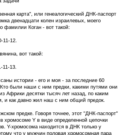
а задачи
енная карта", или генеалогический ДНК-паспорт
омка двенадцати колен израилевых, моего
о фамилии Коган - вот такой:
0-11-12.
вянина, вот такой:
1-11-13.
саны истории - его и моя - за последние 60
 Кто были наши с ним предки, какими путями они
з Африки десятки тысяч лет назад, по каким
, и как давно жил наш с ним общий предок.
ужском предке. Говоря точнее, этот "ДНК-паспорт"
 в хромосоме Y в виде определенной цепочки
ов. Y-хромосома находится в ДНК только у
отому что у мужчин половая хромосомная пара