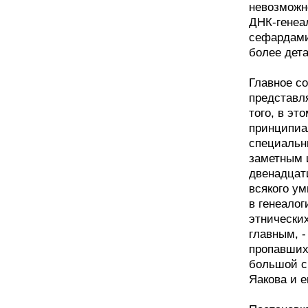
невозможн
ДНК-генеа
сефардами
более дет
Главное с
представл
того, в эт
принципиа
специальн
заметным 
двенадцати
всякого у
в генеало
этнических
главным, -
пропавших
большой с
Яакова и е