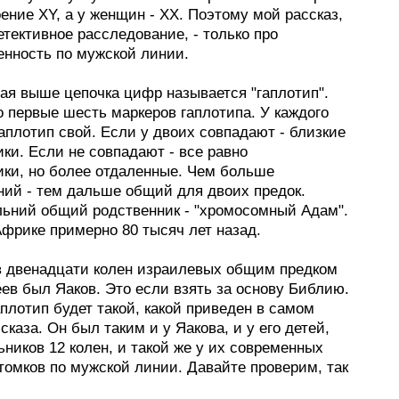
ение XY, а у женщин - XX. Поэтому мой рассказ,
етективное расследование, - только про
енность по мужской линии.
ая выше цепочка цифр называется "гаплотип".
о первые шесть маркеров гаплотипа. У каждого
аплотип свой. Если у двоих совпадают - близкие
ки. Если не совпадают - все равно
ики, но более отдаленные. Чем больше
ний - тем дальше общий для двоих предок.
ьний общий родственник - "хромосомный Адам".
Африке примерно 80 тысяч лет назад.
в двенадцати колен израилевых общим предком
ев был Яаков. Это если взять за основу Библию.
аплотип будет такой, какой приведен в самом
сказа. Он был таким и у Яакова, и у его детей,
ников 12 колен, и такой же у их современных
томков по мужской линии. Давайте проверим, так