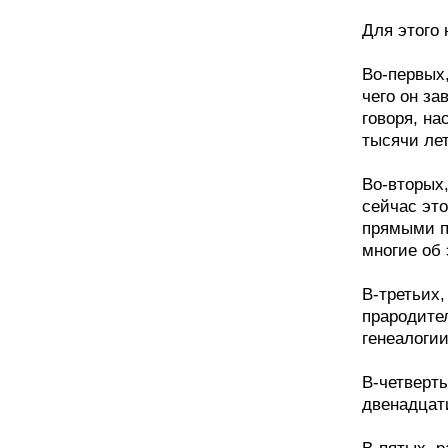
Для этого
Во-первых,
чего он за
говоря, на
тысячи ле
Во-вторых
сейчас это
прямыми п
многие об 
В-третьих,
прародител
генеалогии
В-четверт
двенадцат