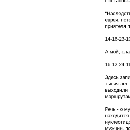
Постановк
"Наследств
еврея, пот
приятеля п
14-16-23-1
А мой, сла
16-12-24-1
Здесь запи
тысяч лет.
выходили и
маршрутам
Речь - о м
находится
нуклеотид
мужчин, п