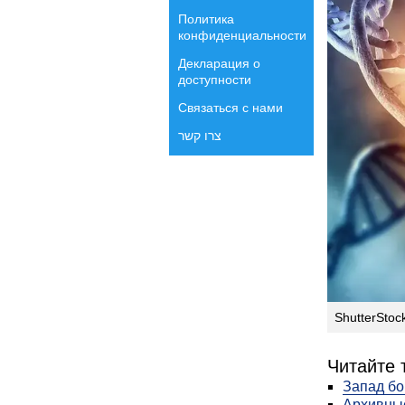
Политика
конфиденциальности
Декларация о
доступности
Связаться с нами
צרו קשר
ShutterStoc
Читайте 
Запад бо
Архивные