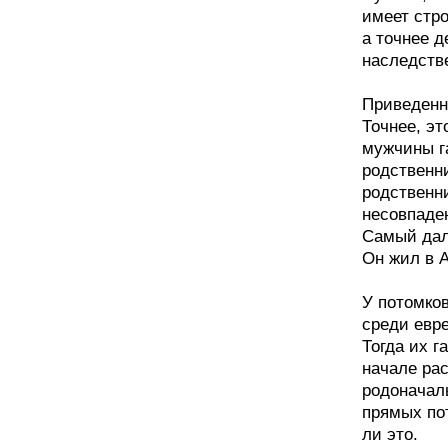
имеет стро
а точнее д
наследств
Приведенн
Точнее, эт
мужчины г
родственни
родственн
несовпаде
Самый дал
Он жил в 
У потомко
среди евре
Тогда их г
начале рас
родоначаль
прямых по
ли это.