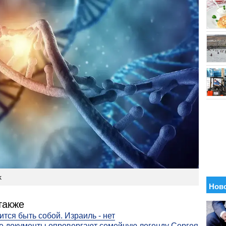
k
также
ится быть собой. Израиль - нет
 документы опровергают семейную легенду Сергея