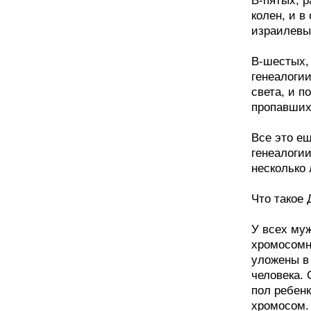
В-пятых, 
колен, и в
израилевы
В-шестых,
генеалоги
света, и п
пропавших
Все это ещ
генеалогии
несколько 
Что такое 
У всех му
хромосомн
уложены в
человека. 
пол ребенк
хромосом. 