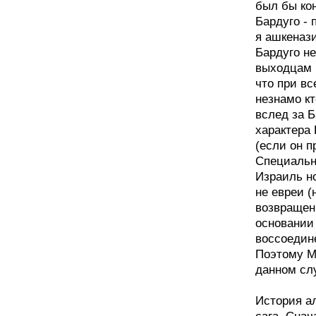
был бы кон
Бардуго - 
я ашкенази
Бардуго н
выходцам 
что при вс
незнамо кт
вслед за Б
характера 
(если он п
Специальн
Израиль но
не евреи (
возвращени
основании
воссоедин
Поэтому Ма
данном слу
История а