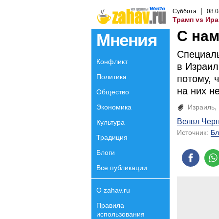
Суббота
08
.
0
Трамп vs Ира
С нам
Мнения
Специаль
Конфликт
в Израил
Политика
потому, 
на них н
Общество
Экономика
Израиль
Велвл Чер
Культура
Источник:
Бл
Традиция
Блоги
Все публикации
О zahav.ru
Правила
использования