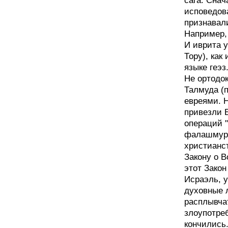
сага. Сна
исповедов
признавал
Например, 
И иврита у
Тору), как
языке геэз
Не ортодок
Талмуда (п
евреями. 
привезли 
операций 
фалашмура
христианст
Закону о В
этот Закон
Исраэль, у
духовные 
расплывчат
злоупотре
кончились