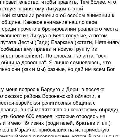
и правительство, чтобы править. Тем более, что
тствует принятому Ликудом в этой
ьной кампании решению об особом внимании к
 общине. Каковое внимание нашло свое
 среди прочего в бронировании реального места
жавшего из Ликуда в Бело-голубые, а потом
путата Десты (Гади) Еваркана (кстати, Нетаниягу
пообещал ему привезти новую группу из
и вот выполняет). По словам, Галанта, "вся
 община довольна". Я лично сомневаюсь, что
льно они (как и мы) разные, но дай им всем Бог
 у меня вопрос к Бардуго и Дери: в поселке
аловского района Воронежской области, в
меется еврейская религиозная община с
(правда, в ней молятся по ашкеназскому обряду),
уть более 600 евреев, которые отродясь не
 и имеют близких (родителей, братьев и т.п.)
иков в Израиле, прибывших на историческую
амках Закона о возвращении, который раньше на