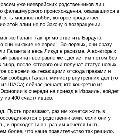
овсем уже нееврейских родственников лиц
о фалашмурского происхождения, оказавшихся в
 есть мощное лобби, которое продвигает
ие этой алии не по Закону о возвращении.
мог же Галант так прямо ответить Бардуго:
о они никакие не евреи". Во-первых, они сразу
и Галанта и весь Ликуд в расизме. А во-вторых
ый раввинат все равно же сделает им потом без
 гиюр, после которого они получат статус новых
тов со всеми вытекающими отсюда правами и
Как сообщил Галант, министр внутренних дел (то
 из ШАСа) сейчас решает, кто конкретно из
 Эфиопии в очереди на приезд в Израиль, войдет
пу из 400 счастливцев.
ад. Пусть приезжают, раз им хочется жить в
воссоединяются с родственниками, если они у
ть, и проходят гиюр, раз им хочется быть
ем более, что наше правительство так решило.