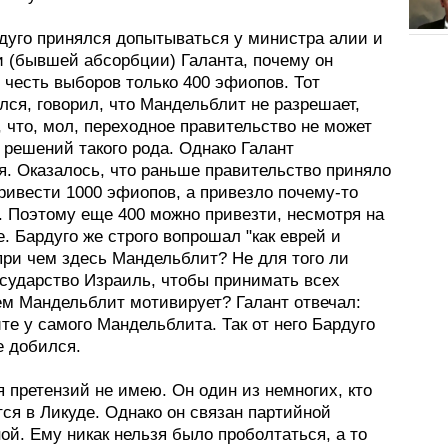
дуго принялся допытываться у министра алии и
и (бывшей абсорбции) Галанта, почему он
 честь выборов только 400 эфиопов. Тот
ся, говорил, что Мандельблит не разрешает,
 что, мол, переходное правительство не может
 решений такого рода. Однако Галант
я. Оказалось, что раньше правительство приняло
ривести 1000 эфиопов, а привезло почему-то
. Поэтому еще 400 можно привезти, несмотря на
. Бардуго же строго вопрошал "как еврей и
при чем здесь Мандельблит? Не для того ли
осударство Израиль, чтобы принимать всех
ем Мандельблит мотивирует? Галант отвечал:
е у самого Мандельблита. Так от него Бардуго
е добился.
я претензий не имею. Он один из немногих, кто
ся в Ликуде. Однако он связан партийной
й. Ему никак нельзя было проболтаться, а то