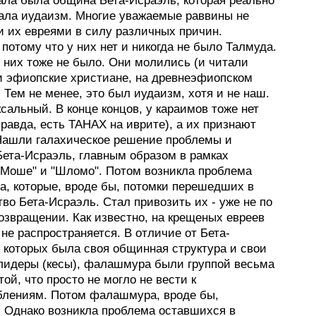
чала была община Бета-Исраэль, которая реально
ала иудаизм. Многие уважаемые раввины не
и их евреями в силу различных причин.
потому что у них нет и никогда не было Талмуда.
 них тоже не было. Они молились (и читали
 и эфиопские христиане, на древнеэфиопском
. Тем не менее, это был иудаизм, хотя и не наш.
сальный. В конце концов, у караимов тоже нет
равда, есть ТАНАХ на иврите), а их признают
Нашли галахическое решение проблемы и
Бета-Исраэль, главным образом в рамках
"Моше" и "Шломо". Потом возникла проблема
, которые, вроде бы, потомки перешедших в
во Бета-Исраэль. Стал привозить их - уже не по
озвращении. Как известно, на крещеных евреев
 не распространяется. В отличие от Бета-
 которых была своя общинная структура и свои
лидеры (кесы), фалашмура были группой весьма
ой, что просто не могло не вести к
блениям. Потом фалашмура, вроде бы,
. Однако возникла проблема оставшихся в