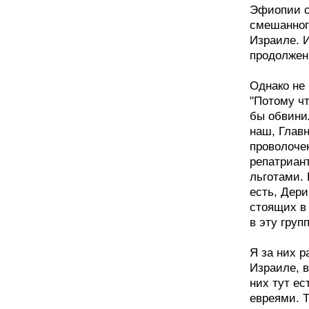
Эфиопии с
смешанног
Израиле. И
продолжен
Однако не 
"Потому чт
бы обвинил
наш, Главн
проволочек
репатриан
льготами. 
есть, Дери
стоящих в
в эту груп
Я за них р
Израиле, 
них тут ес
евреями. Т