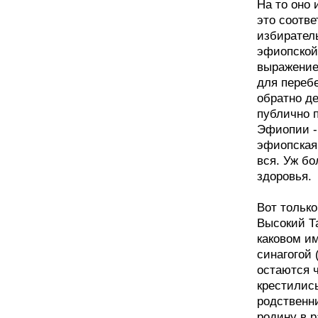
На то оно 
это соотве
избирател
эфиопской
выражение
для перебе
обратно де
публично 
Эфиопии - 
эфиопская
вся. Уж бо
здоровья.
Вот только
Высокий Т
каковом и
синагогой 
остаются ч
крестились
родственн
родину в р