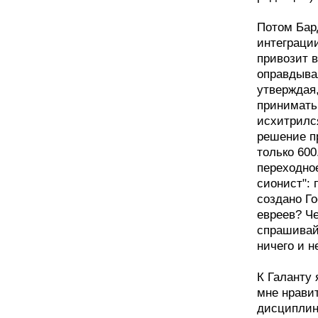
Потом Бар
интеграци
привозит в
оправдывал
утверждая,
принимать
исхитрилс
решение п
только 600
переходное
сионист": 
создано Г
евреев? Ч
спрашивайт
ничего и н
К Галанту 
мне нравит
дисциплино