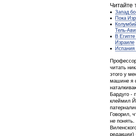
Читайте 
Запад бо
Пока Изр
Колумбий
Тель-Ави
В Египте
Израиле
Испания 
Профессор
читать ник
этого у ме
машине я 
наталкива
Бардуго - 
клеймил Й
патернали
Говорил, ч
не понять.
Виленског
редакции) 