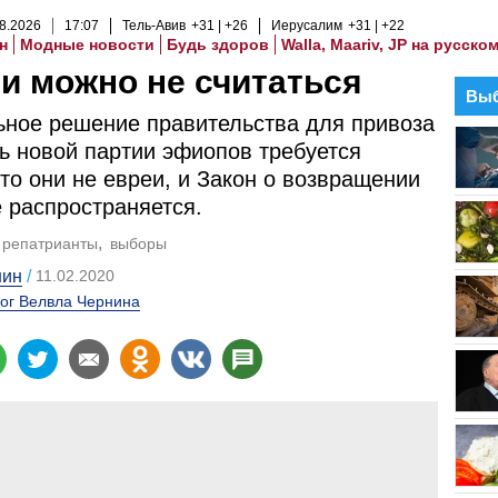
8
.
2026
17
:
07
Тель-Авив
+31
+26
Иерусалим
+31
+22
н
Модные новости
Будь здоров
Walla, Maariv, JP на русско
и можно не считаться
Выб
ное решение правительства для привоза
ь новой партии эфиопов требуется
что они не евреи, и Закон о возвращении
е распространяется.
репатрианты
выборы
нин
11.02.2020
ог Велвла Чернина