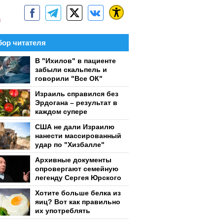
м
ор читателя
В "Ихилов" в пациенте
забыли скальпель и
говорили "Все ОК"
Израиль справился без
Эрдогана – результат в
каждом супере
США не дали Израилю
нанести массированный
удар по "Хизбалле"
Архивные документы
опровергают семейную
легенду Сергея Юрского
Хотите больше белка из
яиц? Вот как правильно
их употреблять