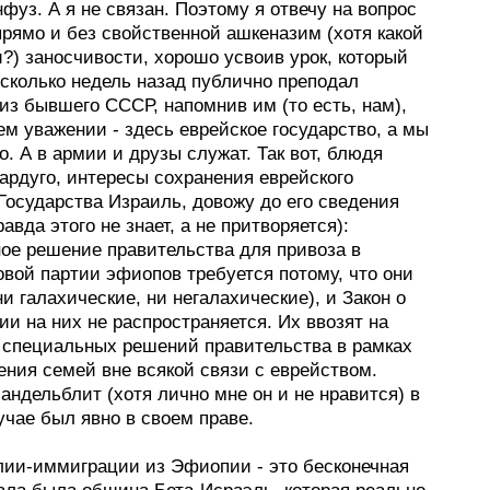
фуз. А я не связан. Поэтому я отвечу на вопрос
прямо и без свойственной ашкеназим (хотя какой
?) заносчивости, хорошо усвоив урок, который
есколько недель назад публично преподал
из бывшего СССР, напомнив им (то есть, нам),
ем уважении - здесь еврейское государство, а мы
о. А в армии и друзы служат. Так вот, блюдя
ардуго, интересы сохранения еврейского
Государства Израиль, довожу до его сведения
равда этого не знает, а не притворяется):
ое решение правительства для привоза в
вой партии эфиопов требуется потому, что они
ни галахические, ни негалахические), и Закон о
и на них не распространяется. Их ввозят на
 специальных решений правительства в рамках
ения семей вне всякой связи с еврейством.
ндельблит (хотя лично мне он и не нравится) в
чае был явно в своем праве.
лии-иммиграции из Эфиопии - это бесконечная