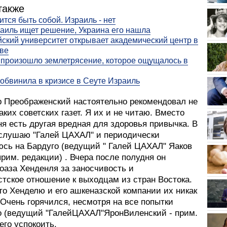
также
ится быть собой. Израиль - нет
аиль ищет решение, Украина его нашла
ский университет открывает академический центр в
ве
 произошло землетрясение, которое ощущалось в
обвинила в кризисе в Сеуте Израиль
 Преображенский настоятельно рекомендовал не
аких советских газет. Я их и не читаю. Вместо
ня есть другая вредная для здоровья привычка. В
слушаю "Галей ЦАХАЛ" и периодически
юсь на Бардуго (ведущий " Галей ЦАХАЛ" Яаков
прим. редакции) . Вчера после полудня он
оаза Хенденля за заносчивость и
стское отношение к выходцам из стран Востока.
то Хенделю и его ашкеназской компании их никак
 Очень горячился, несмотря на все попытки
о (ведущий "ГалейЦАХАЛ"ЯронВиленский - прим.
его успокоить.